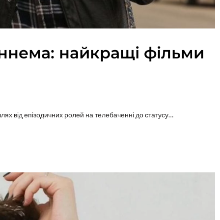
аннема: найкращі фільми
ях від епізодичних ролей на телебаченні до статусу…