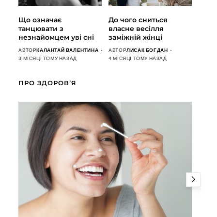
Що означає
До чого сниться
танцювати з
власне весілля
незнайомцем уві сні
заміжній жінці
АВТОР
КАЛАНТАЙ ВАЛЕНТИНА
АВТОР
ЛИСАК БОГДАН
3 МІСЯЦІ ТОМУ НАЗАД
4 МІСЯЦІ ТОМУ НАЗАД
ПРО ЗДОРОВ’Я