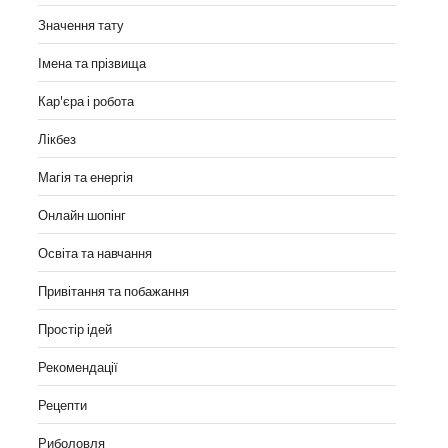
Значення тату
Імена та прізвища
Кар'єра і робота
Лікбез
Магія та енергія
Онлайн шопінг
Освіта та навчання
Привітання та побажання
Простір ідей
Рекомендації
Рецепти
Риболовля