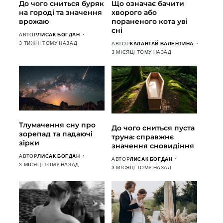
До чого сниться буряк
Що означає бачити
на городі та значення
хворого або
врожаю
пораненого кота уві
сні
АВТОР
ЛИСАК БОГДАН
3 ТИЖНІ ТОМУ НАЗАД
АВТОР
КАЛАНТАЙ ВАЛЕНТИНА
3 МІСЯЦІ ТОМУ НАЗАД
Тлумачення сну про
До чого сниться пуста
зорепад та падаючі
труна: справжнє
зірки
значення сновидіння
АВТОР
ЛИСАК БОГДАН
АВТОР
ЛИСАК БОГДАН
3 МІСЯЦІ ТОМУ НАЗАД
3 МІСЯЦІ ТОМУ НАЗАД