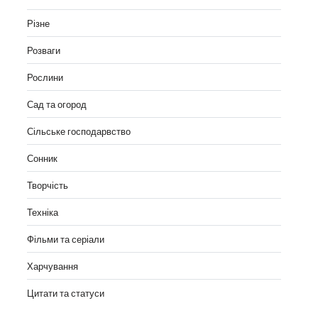
Різне
Розваги
Рослини
Сад та огород
Сільське господарвство
Сонник
Творчість
Техніка
Фільми та серіали
Харчування
Цитати та статуси