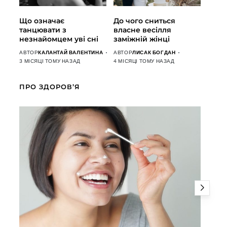
Що означає
До чого сниться
танцювати з
власне весілля
незнайомцем уві сні
заміжній жінці
АВТОР
КАЛАНТАЙ ВАЛЕНТИНА
АВТОР
ЛИСАК БОГДАН
3 МІСЯЦІ ТОМУ НАЗАД
4 МІСЯЦІ ТОМУ НАЗАД
ПРО ЗДОРОВ’Я