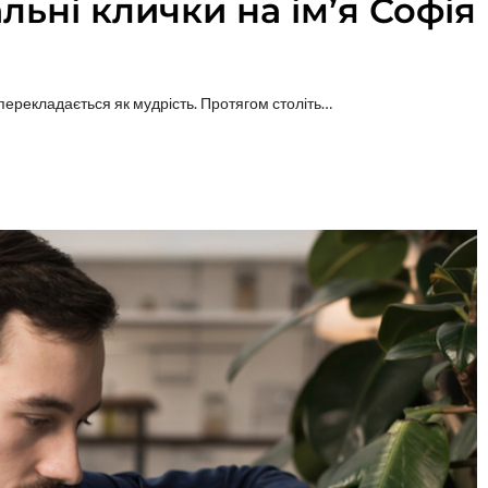
альні клички на ім’я Софія
о перекладається як мудрість. Протягом століть…