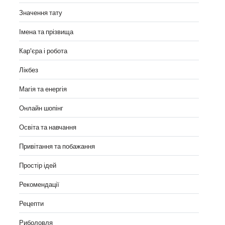
Значення тату
Імена та прізвища
Кар'єра і робота
Лікбез
Магія та енергія
Онлайн шопінг
Освіта та навчання
Привітання та побажання
Простір ідей
Рекомендації
Рецепти
Риболовля