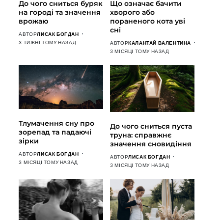
До чого сниться буряк
Що означає бачити
на городі та значення
хворого або
врожаю
пораненого кота уві
сні
АВТОР
ЛИСАК БОГДАН
3 ТИЖНІ ТОМУ НАЗАД
АВТОР
КАЛАНТАЙ ВАЛЕНТИНА
3 МІСЯЦІ ТОМУ НАЗАД
Тлумачення сну про
До чого сниться пуста
зорепад та падаючі
труна: справжнє
зірки
значення сновидіння
АВТОР
ЛИСАК БОГДАН
АВТОР
ЛИСАК БОГДАН
3 МІСЯЦІ ТОМУ НАЗАД
3 МІСЯЦІ ТОМУ НАЗАД