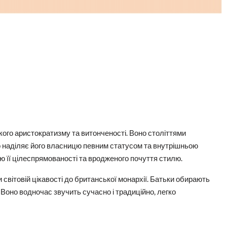
кого аристократизму та витонченості. Воно століттями
о наділяє його власницю певним статусом та внутрішньою
ою її цілеспрямованості та вродженого почуття стилю.
 світовій цікавості до британської монархії. Батьки обирають
 Воно водночас звучить сучасно і традиційно, легко