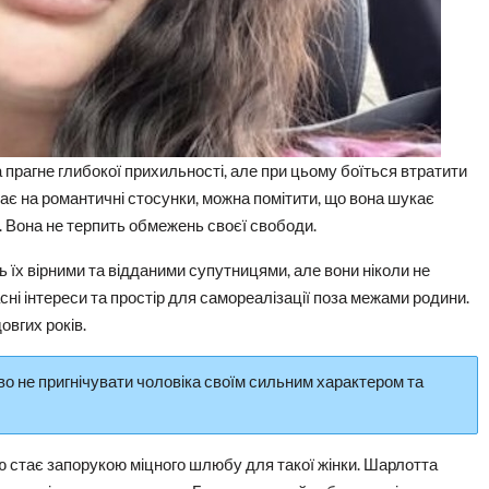
прагне глибокої прихильності, але при цьому боїться втратити
ває на романтичні стосунки, можна помітити, що вона шукає
. Вона не терпить обмежень своєї свободи.
 їх вірними та відданими супутницями, але вони ніколи не
сні інтереси та простір для самореалізації поза межами родини.
овгих років.
о не пригнічувати чоловіка своїм сильним характером та
ю стає запорукою міцного шлюбу для такої жінки. Шарлотта