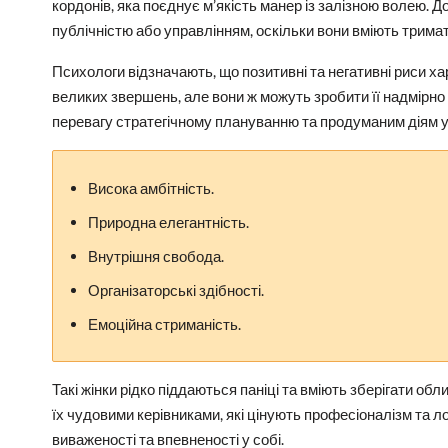
кордонів, яка поєднує м’якість манер із залізною волею. Д
публічністю або управлінням, оскільки вони вміють трима
Психологи відзначають, що позитивні та негативні риси ха
великих звершень, але вони ж можуть зробити її надмірн
перевагу стратегічному плануванню та продуманим діям у 
Висока амбітність.
Природна елегантність.
Внутрішня свобода.
Організаторські здібності.
Емоційна стриманість.
Такі жінки рідко піддаються паніці та вміють зберігати об
їх чудовими керівниками, які цінують професіоналізм та
виваженості та впевненості у собі.