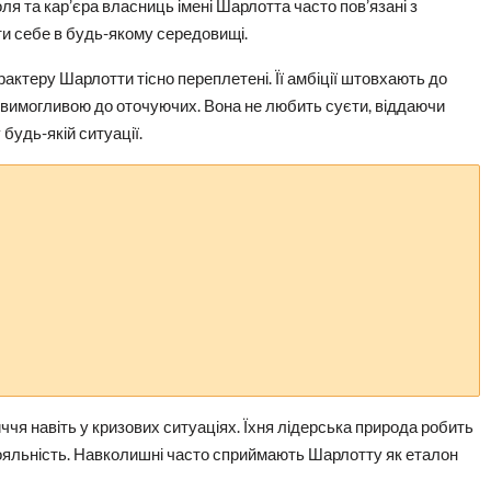
оля та кар’єра власниць імені Шарлотта часто пов’язані з
ти себе в будь-якому середовищі.
рактеру Шарлотти тісно переплетені. Її амбіції штовхають до
о вимогливою до оточуючих. Вона не любить суєти, віддаючи
будь-якій ситуації.
личчя навіть у кризових ситуаціях. Їхня лідерська природа робить
 лояльність. Навколишні часто сприймають Шарлотту як еталон