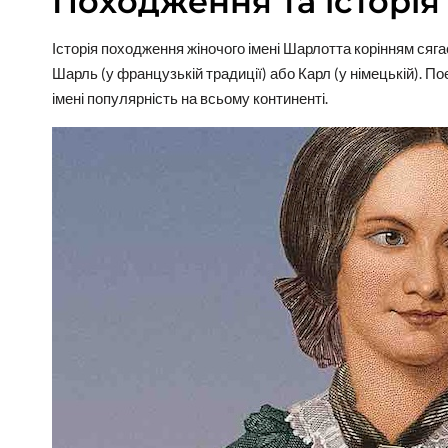
Походження та історія
Історія походження жіночого імені Шарлотта корінням сяга
Шарль (у французькій традиції) або Карл (у німецькій). П
імені популярність на всьому континенті.