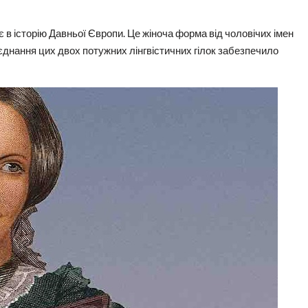
є в історію Давньої Європи. Це жіноча форма від чоловічих імен
оєднання цих двох потужних лінгвістичних гілок забезпечило