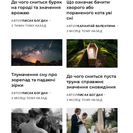
До чого сниться буряк
Що означає бачити
на городі та значення
хворого або
врожаю
пораненого кота уві
сні
АВТОР
ЛИСАК БОГДАН
3 ТИЖНІ ТОМУ НАЗАД
АВТОР
КАЛАНТАЙ ВАЛЕНТИНА
3 МІСЯЦІ ТОМУ НАЗАД
Тлумачення сну про
До чого сниться пуста
зорепад та падаючі
труна: справжнє
зірки
значення сновидіння
АВТОР
ЛИСАК БОГДАН
АВТОР
ЛИСАК БОГДАН
3 МІСЯЦІ ТОМУ НАЗАД
3 МІСЯЦІ ТОМУ НАЗАД