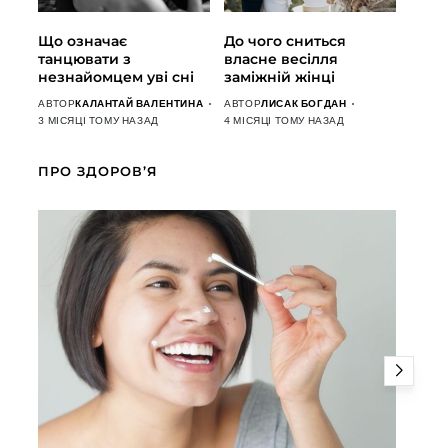
Що означає
До чого сниться
танцювати з
власне весілля
незнайомцем уві сні
заміжній жінці
АВТОР
КАЛАНТАЙ ВАЛЕНТИНА
АВТОР
ЛИСАК БОГДАН
3 МІСЯЦІ ТОМУ НАЗАД
4 МІСЯЦІ ТОМУ НАЗАД
ПРО ЗДОРОВ’Я