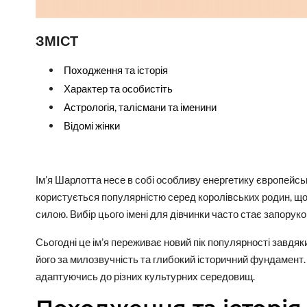
ЗМІСТ
Походження та історія
Характер та особистіть
Астрологія, талісмани та іменини
Відомі жінки
Ім’я Шарлотта несе в собі особливу енергетику європейсь
користується популярністю серед королівських родин, щ
силою. Вибір цього імені для дівчинки часто стає запорук
Сьогодні це ім’я переживає новий пік популярності завдяки
його за милозвучність та глибокий історичний фундамент.
адаптуючись до різних культурних середовищ.