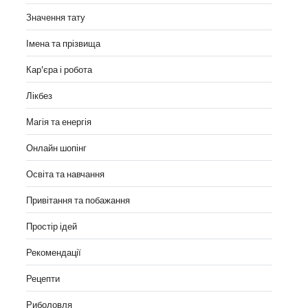
Значення тату
Імена та прізвища
Кар'єра і робота
Лікбез
Магія та енергія
Онлайн шопінг
Освіта та навчання
Привітання та побажання
Простір ідей
Рекомендації
Рецепти
Риболовля