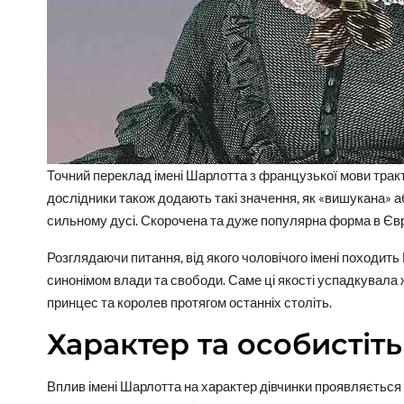
Точний переклад імені Шарлотта з французької мови тракт
дослідники також додають такі значення, як «вишукана» аб
сильному дусі. Скорочена та дуже популярна форма в Євр
Розглядаючи питання, від якого чоловічого імені походить
синонімом влади та свободи. Саме ці якості успадкувала
принцес та королев протягом останніх століть.
Характер та особистіть
Вплив імені Шарлотта на характер дівчинки проявляється 