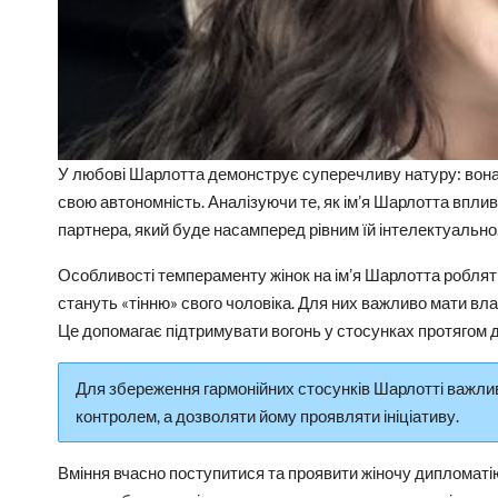
У любові Шарлотта демонструє суперечливу натуру: вона 
свою автономність. Аналізуючи те, як ім’я Шарлотта впли
партнера, який буде насамперед рівним їй інтелектуально
Особливості темпераменту жінок на ім’я Шарлотта роблять
стануть «тінню» свого чоловіка. Для них важливо мати вла
Це допомагає підтримувати вогонь у стосунках протягом д
Для збереження гармонійних стосунків Шарлотті важлив
контролем, а дозволяти йому проявляти ініціативу.
Вміння вчасно поступитися та проявити жіночу дипломаті