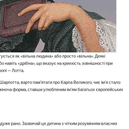
ується як «вільна людина» або просто «вільна». Деякі
о навіть «дрібна», що вказує на крихкість зовнішності при
опі — Лотта.
 Шарлотта, варто пам’ятати про Карла Великого, чиє ім’я стало
 жіноча форма, ставши улюбленим ім’ям багатьох європейських
дуже рано. Зазвичай це дитина з чітким розумінням власних