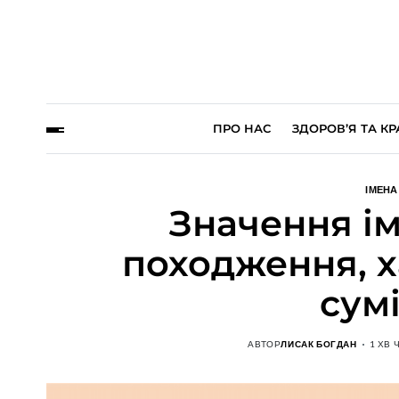
ПРО НАС
ЗДОРОВ’Я ТА КР
ІМЕНА
Значення ім
походження, х
сумі
АВТОР
ЛИСАК БОГДАН
1 ХВ 