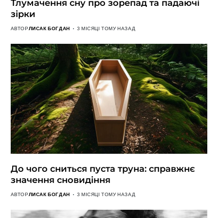
Тлумачення сну про зорепад та падаючі
зірки
АВТОР
ЛИСАК БОГДАН
3 МІСЯЦІ ТОМУ НАЗАД
До чого сниться пуста труна: справжнє
значення сновидіння
АВТОР
ЛИСАК БОГДАН
3 МІСЯЦІ ТОМУ НАЗАД