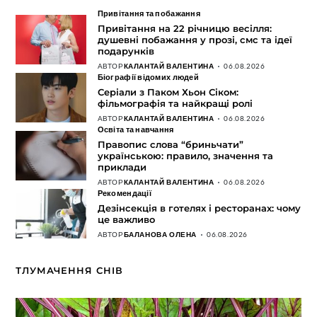
Привітання та побажання
Привітання на 22 річницю весілля:
душевні побажання у прозі, смс та ідеї
подарунків
АВТОР
КАЛАНТАЙ ВАЛЕНТИНА
06.08.2026
Біографії відомих людей
Серіали з Паком Хьон Сіком:
фільмографія та найкращі ролі
АВТОР
КАЛАНТАЙ ВАЛЕНТИНА
06.08.2026
Освіта та навчання
Правопис слова “бриньчати”
українською: правило, значення та
приклади
АВТОР
КАЛАНТАЙ ВАЛЕНТИНА
06.08.2026
Рекомендації
Дезінсекція в готелях і ресторанах: чому
це важливо
АВТОР
БАЛАНОВА ОЛЕНА
06.08.2026
ТЛУМАЧЕННЯ СНІВ