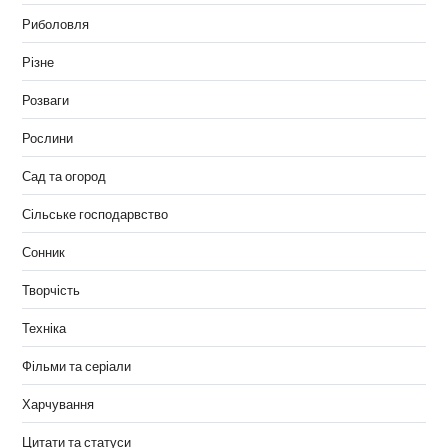
Риболовля
Різне
Розваги
Рослини
Сад та огород
Сільське господарвство
Сонник
Творчість
Техніка
Фільми та серіали
Харчування
Цитати та статуси