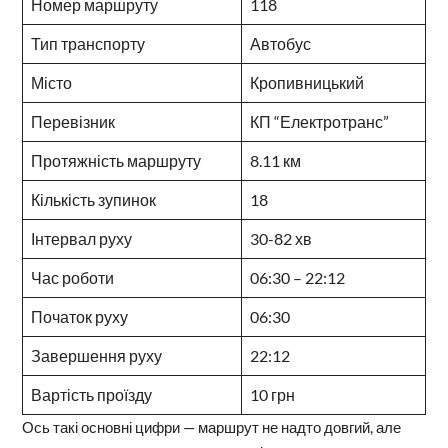
Номер маршруту
118
Тип транспорту
Автобус
Місто
Кропивницький
Перевізник
КП “Електротранс”
Протяжність маршруту
8.11 км
Кількість зупинок
18
Інтервал руху
30-82 хв
Час роботи
06:30 – 22:12
Початок руху
06:30
Завершення руху
22:12
Вартість проїзду
10 грн
Ось такі основні цифри — маршрут не надто довгий, але