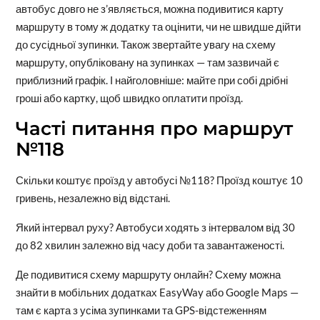
автобус довго не з’являється, можна подивитися карту
маршруту в тому ж додатку та оцінити, чи не швидше дійти
до сусідньої зупинки. Також звертайте увагу на схему
маршруту, опубліковану на зупинках — там зазвичай є
приблизний графік. І найголовніше: майте при собі дрібні
гроші або картку, щоб швидко оплатити проїзд.
Часті питання про маршрут
№118
Скільки коштує проїзд у автобусі №118? Проїзд коштує 10
гривень, незалежно від відстані.
Який інтервал руху? Автобуси ходять з інтервалом від 30
до 82 хвилин залежно від часу доби та завантаженості.
Де подивитися схему маршруту онлайн? Схему можна
знайти в мобільних додатках EasyWay або Google Maps —
там є карта з усіма зупинками та GPS-відстеженням