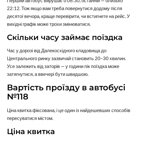
Перший автобус вирушає о 06:30, останній — близько
22:12. Тож якщо вам треба повернутися додому після
десятої вечора, краще перевірити, чи встигнете на рейс. У
вихідні графік може трохи змінюватися.
Скільки часу займає поїздка
Час у дорозі від Далекосхідного кладовища до
Центрального ринку зазвичай становить 20–30 хвилин.
Усе залежить від заторів — у години пік поїздка може
затягнутися, а ввечері бути швидшою.
Вартість проїзду в автобусі
№118
Ціна квитка фіксована, і це один із найдешевших способів
пересуватися містом.
Ціна квитка