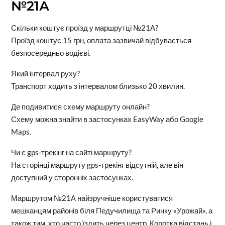
№21А
Скільки коштує проїзд у маршрутці №21А?
Проїзд коштує 15 грн, оплата зазвичай відбувається
безпосередньо водієві.
Який інтервал руху?
Транспорт ходить з інтервалом близько 20 хвилин.
Де подивитися схему маршруту онлайн?
Схему можна знайти в застосунках EasyWay або Google
Maps.
Чи є gps-трекінг на сайті маршруту?
На сторінці маршруту gps-трекінг відсутній, але він
доступний у сторонніх застосунках.
Маршрутом №21А найзручніше користуватися
мешканцям районів біля Педучилища та Ринку «Урожай», а
також тим, хто часто їздить через центр. Коротка відстань і