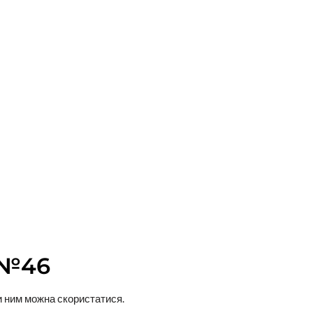
 №46
ни ним можна скористатися.