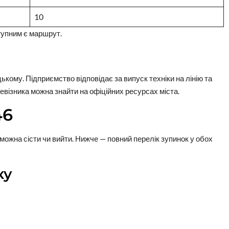
10
ступним є маршрут.
ому. Підприємство відповідає за випуск техніки на лінію та
візника можна знайти на офіційних ресурсах міста.
46
ожна сісти чи вийти. Нижче — повний перелік зупинок у обох
ку