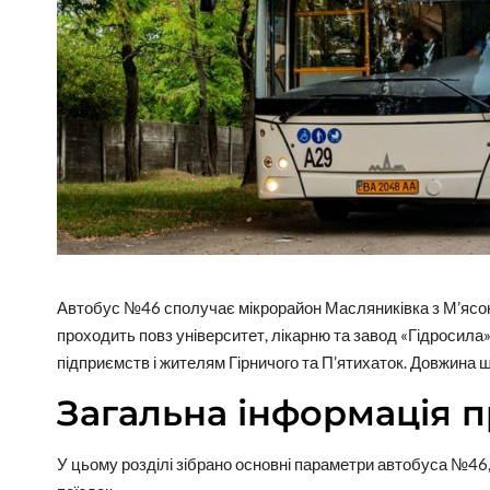
Автобус №46 сполучає мікрорайон Масляниківка з М’ясо
проходить повз університет, лікарню та завод «Гідросила
підприємств і жителям Гірничого та П’ятихаток. Довжина ш
Загальна інформація 
У цьому розділі зібрано основні параметри автобуса №46,