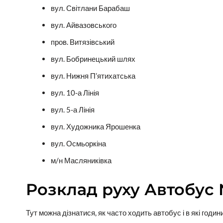
вул. Світлани Барабаш
вул. Айвазовського
пров. Витязівський
вул. Бобринецький шлях
вул. Нижня П’ятихатська
вул. 10-а Лінія
вул. 5-а Лінія
вул. Художника Ярошенка
вул. Осмьоркіна
м/н Масляниківка
Розклад руху Автобус
Тут можна дізнатися, як часто ходить автобус і в які годи