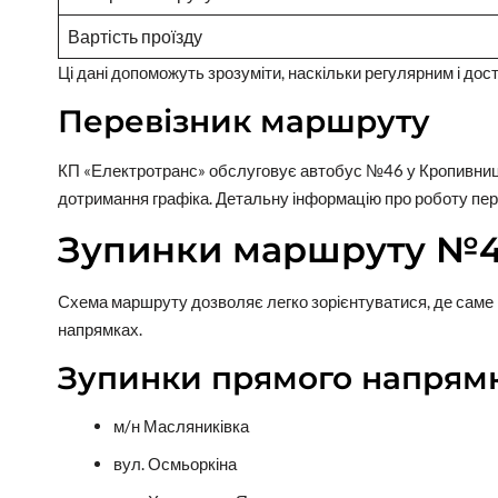
Вартість проїзду
Ці дані допоможуть зрозуміти, наскільки регулярним і до
Перевізник маршруту
КП «Електротранс» обслуговує автобус №46 у Кропивницьк
дотримання графіка. Детальну інформацію про роботу пере
Зупинки маршруту №
Схема маршруту дозволяє легко зорієнтуватися, де саме м
напрямках.
Зупинки прямого напрям
м/н Масляниківка
вул. Осмьоркіна