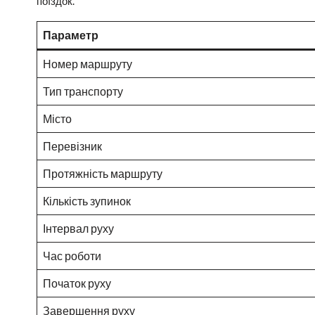
поїздок.
Параметр
Номер маршруту
Тип транспорту
Місто
Перевізник
Протяжність маршруту
Кількість зупинок
Інтервал руху
Час роботи
Початок руху
Завершення руху