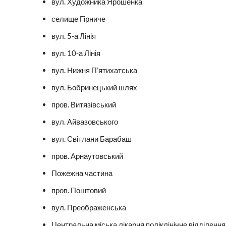
вул. Художника Ярошенка
селище Гірниче
вул. 5-а Лінія
вул. 10-а Лінія
вул. Нижня П’ятихатська
вул. Бобринецький шлях
пров. Витязівський
вул. Айвазовського
вул. Світлани Барабаш
пров. Арнаутовський
Пожежна частина
пров. Поштовий
вул. Преображенська
Центральна міська лікарня поліклінічне відділення