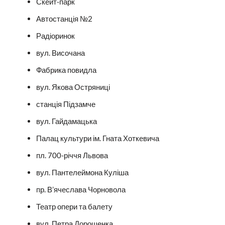
Скейт-парк
Автостанція №2
Радіоринок
вул. Височана
Фабрика повидла
вул. Якова Остряниці
станція Підзамче
вул. Гайдамацька
Палац культури ім. Гната Хоткевича
пл. 700-річчя Львова
вул. Пантелеймона Куліша
пр. В’ячеслава Чорновола
Театр опери та балету
вул. Петра Дорошенка