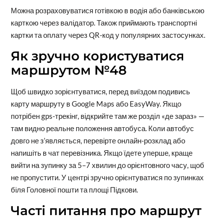
Можна розраховуватися готівкою в водія або банківською
карткою через валідатор. Також приймають транспортні
картки та оплату через QR-код у популярних застосунках.
Як зручно користуватися
маршрутом №48
Щоб швидко зорієнтуватися, перед виїздом подивись
карту маршруту в Google Maps або EasyWay. Якщо
потрібен gps-трекінг, відкрийте там же розділ «де зараз» —
там видно реальне положення автобуса. Коли автобус
довго не з’являється, перевірте онлайн-розклад або
напишіть в чат перевізника. Якщо їдете уперше, краще
вийти на зупинку за 5–7 хвилин до орієнтовного часу, щоб
не пропустити. У центрі зручно орієнтуватися по зупинках
біля Головної пошти та площі Підкови.
Часті питання про маршрут