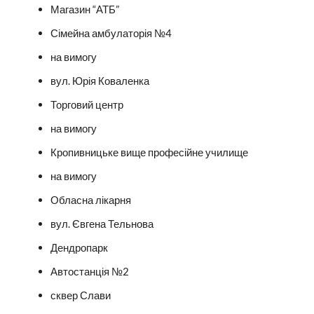
Магазин “АТБ”
Сімейна амбулаторія №4
на вимогу
вул. Юрія Коваленка
Торговий центр
на вимогу
Кропивницьке вище професійне училище
на вимогу
Обласна лікарня
вул. Євгена Тельнова
Дендропарк
Автостанція №2
сквер Слави