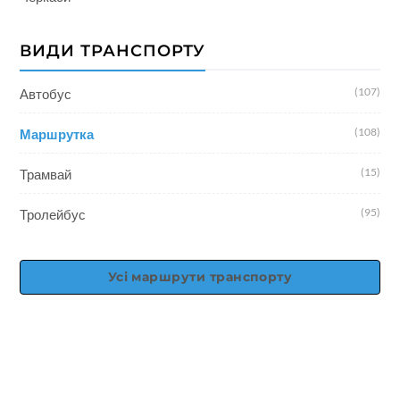
ВИДИ ТРАНСПОРТУ
(107)
Автобус
(108)
Маршрутка
(15)
Трамвай
(95)
Тролейбус
Усі маршрути транспорту
© daypost.com.ua, 2026 | Пошта: info@daypost.com.ua