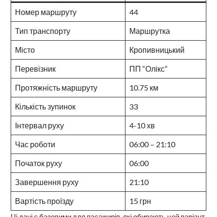
Номер маршруту
44
Тип транспорту
Маршрутка
Місто
Кропивницький
Перевізник
ПП “Олікс”
Протяжність маршруту
10.75 км
Кількість зупинок
33
Інтервал руху
4-10 хв
Час роботи
06:00 – 21:10
Початок руху
06:00
Завершення руху
21:10
Вартість проїзду
15 грн
Ці дані є базовими для пасажирів, які обирають цей варіант