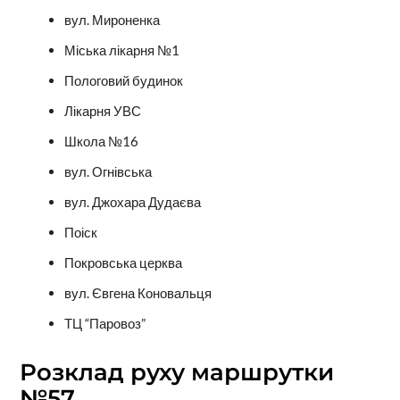
вул. Мироненка
Міська лікарня №1
Пологовий будинок
Лікарня УВС
Школа №16
вул. Огнівська
вул. Джохара Дудаєва
Поіск
Покровська церква
вул. Євгена Коновальця
ТЦ “Паровоз”
Розклад руху маршрутки
№57