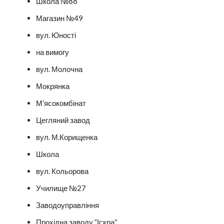
Школа №88
Магазин №49
вул. Юності
на вимогу
вул. Молочна
Мокрянка
М’ясокомбінат
Цегляний завод
вул. М.Корищенка
Школа
вул. Кольорова
Училище №27
Заводоуправління
Прохідна заводу “Іскра”