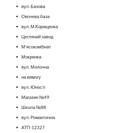
вул. Базова
Овочева база
вул. М.Корищенка
Цегляний завод
М’ясокомбінат
Мокрянка
вул. Молочна
на вимогу
вул. Юності
Магазин №49
Школа №88
вул. Романтична
АТП-12327