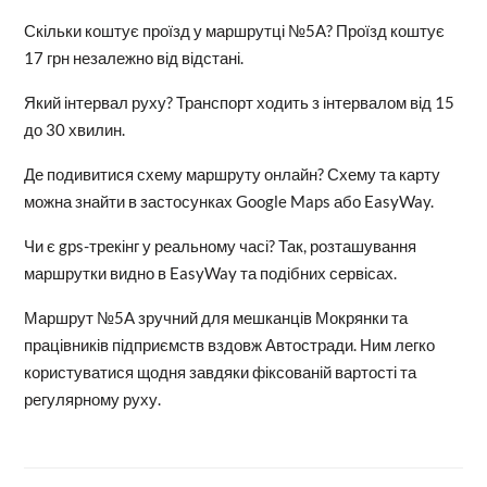
Скільки коштує проїзд у маршрутці №5A? Проїзд коштує
17 грн незалежно від відстані.
Який інтервал руху? Транспорт ходить з інтервалом від 15
до 30 хвилин.
Де подивитися схему маршруту онлайн? Схему та карту
можна знайти в застосунках Google Maps або EasyWay.
Чи є gps-трекінг у реальному часі? Так, розташування
маршрутки видно в EasyWay та подібних сервісах.
Маршрут №5A зручний для мешканців Мокрянки та
працівників підприємств вздовж Автостради. Ним легко
користуватися щодня завдяки фіксованій вартості та
регулярному руху.