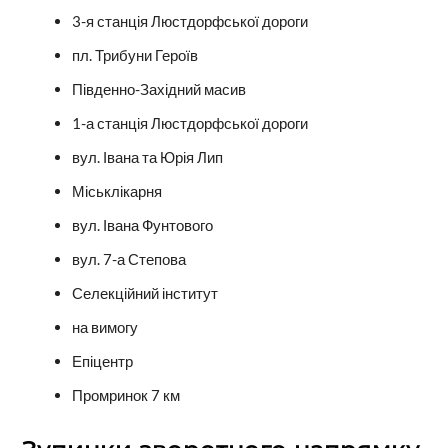
3-я станція Люстдорфської дороги
пл. Трибуни Героїв
Південно-Західний масив
1-а станція Люстдорфської дороги
вул. Івана та Юрія Лип
Міськлікарня
вул. Івана Фунтового
вул. 7-а Степова
Селекційний інститут
на вимогу
Епіцентр
Промринок 7 км