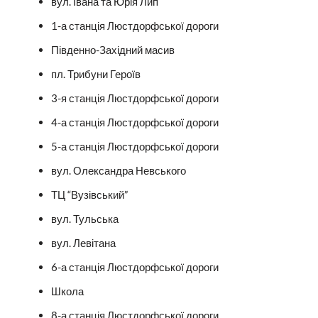
вул. Івана та Юрія Лип
1-а станція Люстдорфської дороги
Південно-Західний масив
пл. Трибуни Героїв
3-я станція Люстдорфської дороги
4-а станція Люстдорфської дороги
5-а станція Люстдорфської дороги
вул. Олександра Невського
ТЦ “Вузівський”
вул. Тульська
вул. Левітана
6-а станція Люстдорфської дороги
Школа
8-а станція Люстдорфської дороги