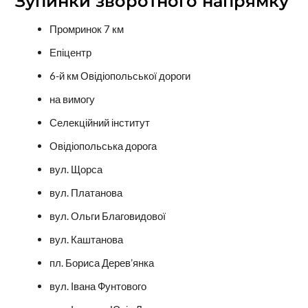
Зупинки зворотного напрямку
Промринок 7 км
Епіцентр
6-й км Овідіопольської дороги
на вимогу
Селекційний інститут
Овідіопольська дорога
вул. Щорса
вул. Платанова
вул. Ольги Благовидової
вул. Каштанова
пл. Бориса Дерев’янка
вул. Івана Фунтового