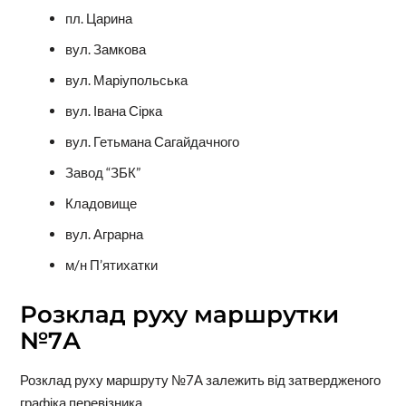
пл. Царина
вул. Замкова
вул. Маріупольська
вул. Івана Сірка
вул. Гетьмана Сагайдачного
Завод “ЗБК”
Кладовище
вул. Аграрна
м/н П’ятихатки
Розклад руху маршрутки
№7А
Розклад руху маршруту №7А залежить від затвердженого
графіка перевізника.