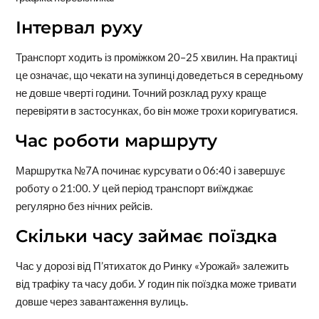
Інтервал руху
Транспорт ходить із проміжком 20–25 хвилин. На практиці
це означає, що чекати на зупинці доведеться в середньому
не довше чверті години. Точний розклад руху краще
перевіряти в застосунках, бо він може трохи коригуватися.
Час роботи маршруту
Маршрутка №7А починає курсувати о 06:40 і завершує
роботу о 21:00. У цей період транспорт виїжджає
регулярно без нічних рейсів.
Скільки часу займає поїздка
Час у дорозі від П’ятихаток до Ринку «Урожай» залежить
від трафіку та часу доби. У годин пік поїздка може тривати
довше через завантаження вулиць.