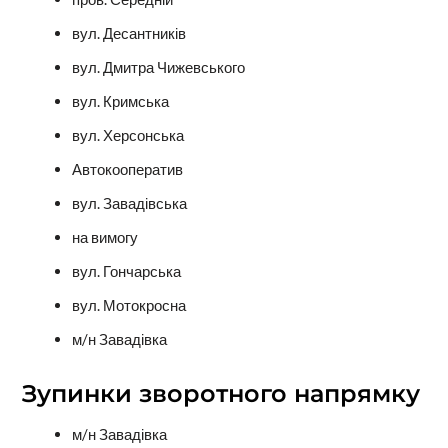
вул. Десантників
вул. Дмитра Чижевського
вул. Кримська
вул. Херсонська
Автокооператив
вул. Завадівська
на вимогу
вул. Гончарська
вул. Мотокросна
м/н Завадівка
Зупинки зворотного напрямку
м/н Завадівка