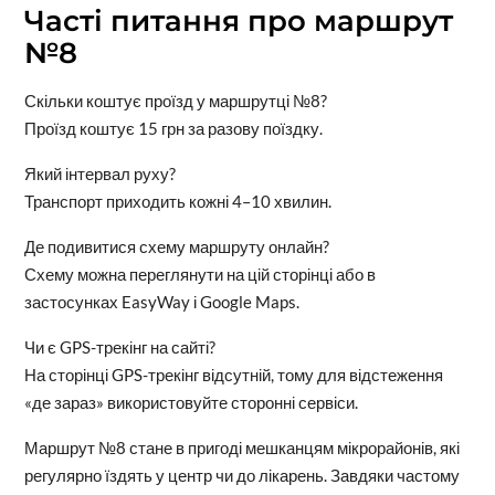
Часті питання про маршрут
№8
Скільки коштує проїзд у маршрутці №8?
Проїзд коштує 15 грн за разову поїздку.
Який інтервал руху?
Транспорт приходить кожні 4–10 хвилин.
Де подивитися схему маршруту онлайн?
Схему можна переглянути на цій сторінці або в
застосунках EasyWay і Google Maps.
Чи є GPS-трекінг на сайті?
На сторінці GPS-трекінг відсутній, тому для відстеження
«де зараз» використовуйте сторонні сервіси.
Маршрут №8 стане в пригоді мешканцям мікрорайонів, які
регулярно їздять у центр чи до лікарень. Завдяки частому