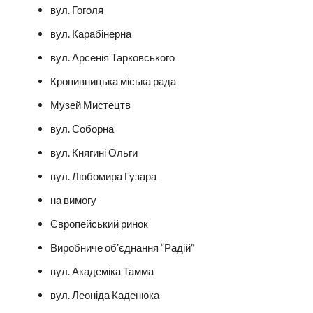
вул. Гоголя
вул. Карабінерна
вул. Арсенія Тарковського
Кропивницька міська рада
Музей Мистецтв
вул. Соборна
вул. Княгині Ольги
вул. Любомира Гузара
на вимогу
Європейський ринок
Виробниче обʼєднання “Радій”
вул. Академіка Тамма
вул. Леоніда Каденюка