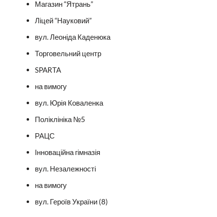
Магазин “Ятрань”
Ліцей “Науковий”
вул. Леоніда Каденюка
Торговельний центр
SPARTA
на вимогу
вул. Юрія Коваленка
Поліклініка №5
РАЦС
Інноваційна гімназія
вул. Незалежності
на вимогу
вул. Героїв України (8)