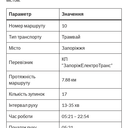
Параметр
Значення
Номер маршруту
10
Тип транспорту
Трамвай
Місто
Запоріжжя
КП
Перевізник
“ЗапоріжЕлектроТранс”
Протяжність
7.88 км
маршруту
Кількість зупинок
17
Інтервал руху
13-35 хв
Час роботи
05:21 – 22:54
Початок руху
05:21