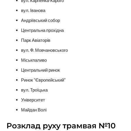
вул. Карпенка-Карого
вул. Іванова
Андріївський собор
Центральна прохідна
Парк Авіаторів
вул. Ф. Мовчановського
Міськпаливо
Центральний ринок
Ринок “Європейський”
вул. Троїцька
Університет
Майдан Волі
Розклад руху трамвая №10