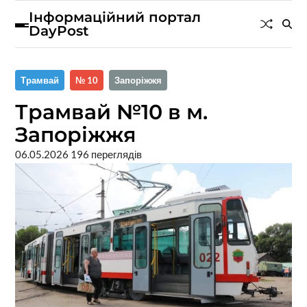
Інформаційний портал
DayPost
Трамвай
№ 10
Запоріжжя
Трамвай №10 в м.
Запоріжжя
06.05.2026
196 переглядів