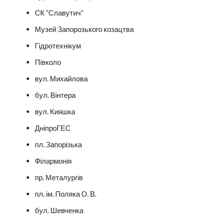
СК “Славутич”
Музей Запорозького козацтва
Гідротехнікум
Півколо
вул. Михайлова
бул. Вінтера
вул. Кияшка
ДніпроГЕС
пл. Запорізька
Філармонія
пр. Металургів
пл. ім. Поляка О. В.
бул. Шевченка