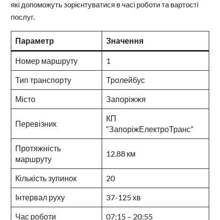
які допоможуть зорієнтуватися в часі роботи та вартості
послуг.
Параметр
Значення
Номер маршруту
1
Тип транспорту
Тролейбус
Місто
Запоріжжя
КП
Перевізник
“ЗапоріжЕлектроТранс”
Протяжність
12.88 км
маршруту
Кількість зупинок
20
Інтервал руху
37-125 хв
Час роботи
07:15 – 20:55