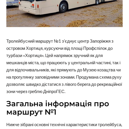
Тролейбусний маршрут №1 з’єднує центр Запоріжжя з
островом Хортиця, курсуючи від площі Профспілок до
турбази «Хортиця». Цей напрямок зручний як для
мешканців міста, що працюють у центральній частині, так і
для відпочивальників, які прямують до Музею козацтва чи
на прогулянку заповідними зонами. Продумана схема руху
дозволяє швидко дістатися з лівого берега до рекреаційної
зони через греблю ДніпроГЕС.
Загальна інформація про
маршрут №1
Нижче зібрані основні технічні характеристики тролейбуса,