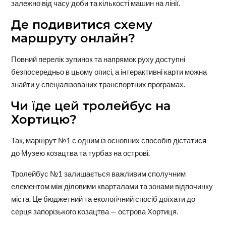
залежно від часу доби та кількості машин на лінії.
Де подивитися схему
маршруту онлайн?
Повний перелік зупинок та напрямок руху доступні
безпосередньо в цьому описі, а інтерактивні карти можна
знайти у спеціалізованих транспортних програмах.
Чи їде цей тролейбус на
Хортицю?
Так, маршрут №1 є одним із основних способів дістатися
до Музею козацтва та турбаз на острові.
Тролейбус №1 залишається важливим сполучним
елементом між діловими кварталами та зонами відпочинку
міста. Це бюджетний та екологічний спосіб доїхати до
серця запорізького козацтва — острова Хортиця.