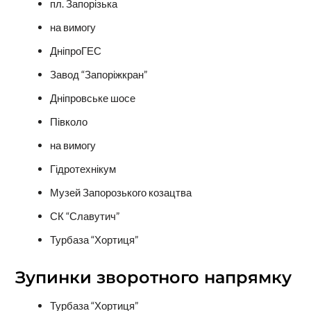
пл. Запорізька
на вимогу
ДніпроГЕС
Завод “Запоріжкран”
Дніпровське шосе
Півколо
на вимогу
Гідротехнікум
Музей Запорозького козацтва
СК “Славутич”
Турбаза “Хортиця”
Зупинки зворотного напрямку
Турбаза “Хортиця”