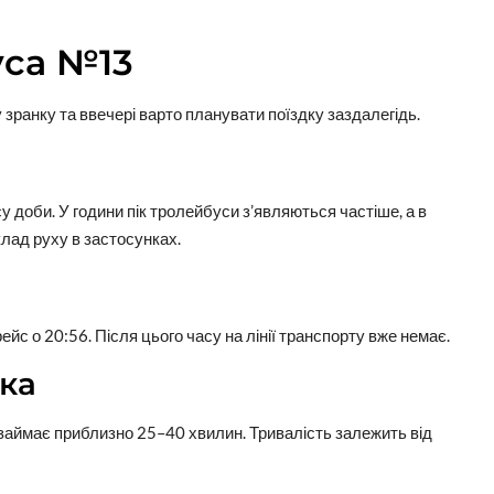
уса №13
зранку та ввечері варто планувати поїздку заздалегідь.
у доби. У години пік тролейбуси з’являються частіше, а в
лад руху в застосунках.
с о 20:56. Після цього часу на лінії транспорту вже немає.
дка
 займає приблизно 25–40 хвилин. Тривалість залежить від