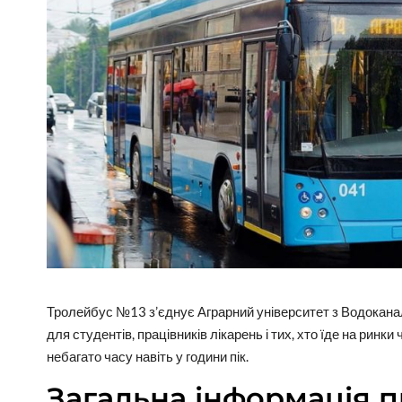
Тролейбус №13 з’єднує Аграрний університет з Водокана
для студентів, працівників лікарень і тих, хто їде на ринк
небагато часу навіть у години пік.
Загальна інформація 