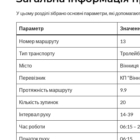
У цьому розділі зібрано основні параметри, які допомага
Параметр
Значен
Номер маршруту
13
Тип транспорту
Тролейб
Місто
Вінниця
Перевізник
КП “Вінн
Протяжність маршруту
9.9
Кількість зупинок
20
Інтервал руху
14-39
Час роботи
06:15 – 
Початок руху
06:15