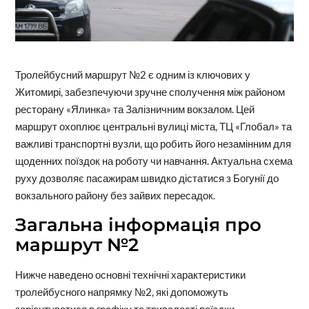
Тролейбусний маршрут №2 є одним із ключових у
Житомирі, забезпечуючи зручне сполучення між районом
ресторану «Ялинка» та Залізничним вокзалом. Цей
маршрут охоплює центральні вулиці міста, ТЦ «Глобал» та
важливі транспортні вузли, що робить його незамінним для
щоденних поїздок на роботу чи навчання. Актуальна схема
руху дозволяє пасажирам швидко дістатися з Богунії до
вокзального району без зайвих пересадок.
Загальна інформація про
маршрут №2
Нижче наведено основні технічні характеристики
тролейбусного напрямку №2, які допоможуть
зорієнтуватися в графіку та тривалості поїздки.