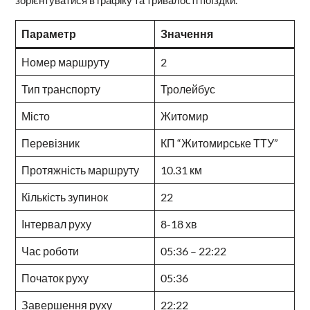
Параметр
Значення
Номер маршруту
2
Тип транспорту
Тролейбус
Місто
Житомир
Перевізник
КП “Житомирське ТТУ”
Протяжність маршруту
10.31 км
Кількість зупинок
22
Інтервал руху
8-18 хв
Час роботи
05:36 – 22:22
Початок руху
05:36
Завершення руху
22:22