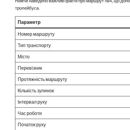
Нижче наведено важливі факти про маршрут №4, що допом
тролейбуса.
Параметр
Номер маршруту
Тип транспорту
Місто
Перевізник
Протяжність маршруту
Кількість зупинок
Інтервал руху
Час роботи
Початок руху