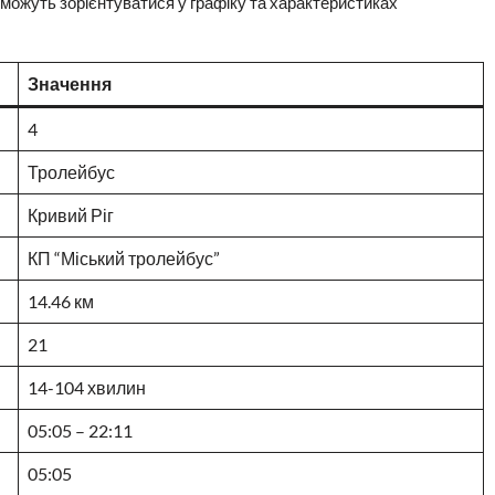
ожуть зорієнтуватися у графіку та характеристиках
Значення
4
Тролейбус
Кривий Ріг
КП “Міський тролейбус”
14.46 км
21
14-104 хвилин
05:05 – 22:11
05:05