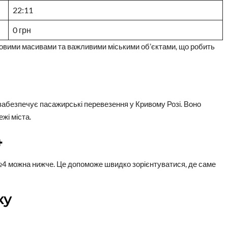
22:11
0 грн
вими масивами та важливими міськими об’єктами, що робить
забезпечує пасажирські перевезення у Кривому Розі. Воно
жі міста.
4
4 можна нижче. Це допоможе швидко зорієнтуватися, де саме
ку