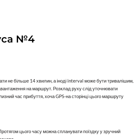
уса №4
ти не більше 14 хвилин, а іноді interval може бути тривалішим,
 навантаження на маршрут. Розклад руху слід уточнювати
лизний час прибуття, хоча GPS-на сторінці цього маршруту
Протягом цього часу можна спланувати поїздку у зручний
вечора.