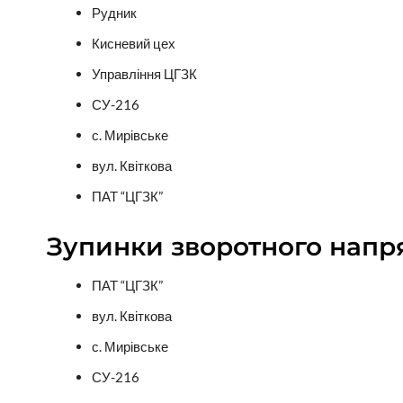
Рудник
Кисневий цех
Управління ЦГЗК
СУ-216
с. Мирівське
вул. Квіткова
ПАТ “ЦГЗК”
Зупинки зворотного напр
ПАТ “ЦГЗК”
вул. Квіткова
с. Мирівське
СУ-216