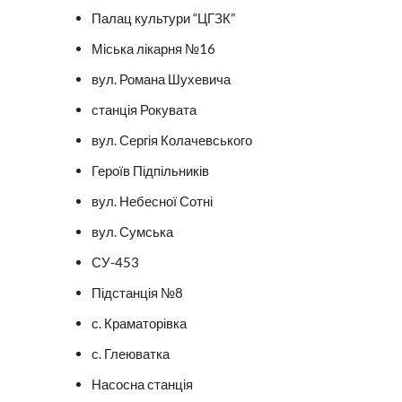
Палац культури “ЦГЗК”
Міська лікарня №16
вул. Романа Шухевича
станція Рокувата
вул. Сергія Колачевського
Героїв Підпільників
вул. Небесної Сотні
вул. Сумська
СУ-453
Підстанція №8
с. Краматорівка
с. Глеюватка
Насосна станція