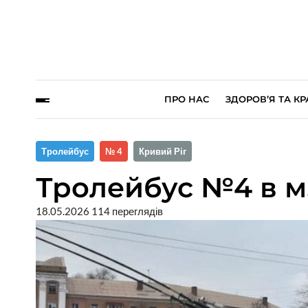
ПРО НАС
ЗДОРОВ’Я ТА КР
Тролейбус
№ 4
Кривий Ріг
Тролейбус №4 в м.
18.05.2026
114 переглядів