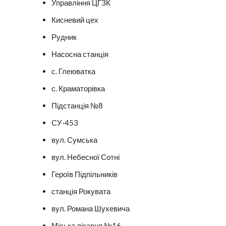
Управління ЦГЗК
Кисневий цех
Рудник
Насосна станція
с. Глеюватка
с. Краматорівка
Підстанція №8
СУ-453
вул. Сумська
вул. Небесної Сотні
Героїв Підпільників
станція Рокувата
вул. Романа Шухевича
Міська лікарня №16