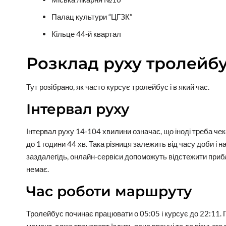
Палац культури “ЦГЗК”
Кільце 44-й квартал
Розклад руху тролейб
Тут розібрано, як часто курсує тролейбус і в який час.
Інтервал руху
Інтервал руху 14-104 хвилини означає, що іноді треба чека
до 1 години 44 хв. Така різниця залежить від часу доби і
заздалегідь, онлайн-сервіси допоможуть відстежити приб
немає.
Час роботи маршруту
Тролейбус починає працювати о 05:05 і курсує до 22:11. 
момент, адже транспорт їздить рано вранці та до пізнього 