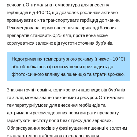
речовин. Оптимальна температура для внесення
гербіцидів від +10 ˚С, що дозволяє рослинам активно
прокачувати сік та транспортувати гербіцид до тканин.
Рекомендована норма внесення на прикладі базових
препаратів становить 0,25 л/га, проте вона може
коригуватися залежно від густоти стояння бур’янів.
Недотримання температурного режиму (нижче +10 ˚С)
або обробка поза фазою кущення призводить до
фітотоксичного впливу на пшеницю та втрати врожаю.
Знаючи точні терміни, коли кропити пшеницю від бур’янів
та зілля, можна значно зекономити ресурси. Оптимальні
температурні умови для внесення гербіцидів та
дотримання рекомендованих норм витрати препарату
гарантують чистоту поля без стресу для зернових.
Обприскування посівів у фазі кущення пшениці є золотим
стандартом рентабельного господарювання.