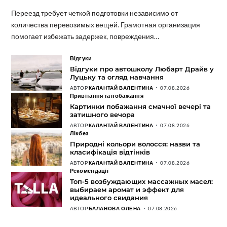
Переезд требует четкой подготовки независимо от
количества перевозимых вещей. Грамотная организация
помогает избежать задержек, повреждения…
Відгуки
Відгуки про автошколу Любарт Драйв у
Луцьку та огляд навчання
АВТОР
КАЛАНТАЙ ВАЛЕНТИНА
07.08.2026
Привітання та побажання
Картинки побажання смачної вечері та
затишного вечора
АВТОР
КАЛАНТАЙ ВАЛЕНТИНА
07.08.2026
Лікбез
Природні кольори волосся: назви та
класифікація відтінків
АВТОР
КАЛАНТАЙ ВАЛЕНТИНА
07.08.2026
Рекомендації
Топ-5 возбуждающих массажных масел:
выбираем аромат и эффект для
идеального свидания
АВТОР
БАЛАНОВА ОЛЕНА
07.08.2026