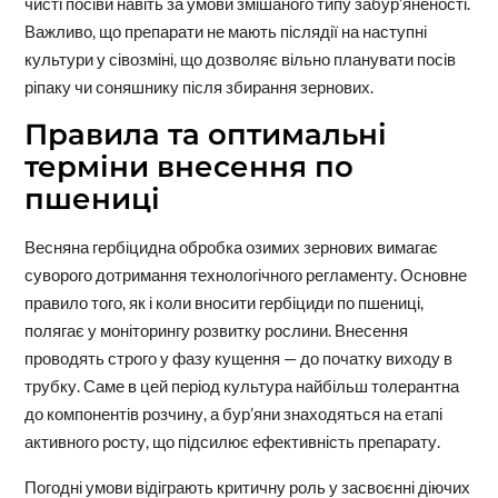
чисті посіви навіть за умови змішаного типу забур’яненості.
Важливо, що препарати не мають післядії на наступні
культури у сівозміні, що дозволяє вільно планувати посів
ріпаку чи соняшнику після збирання зернових.
Правила та оптимальні
терміни внесення по
пшениці
Весняна гербіцидна обробка озимих зернових вимагає
суворого дотримання технологічного регламенту. Основне
правило того, як і коли вносити гербіциди по пшениці,
полягає у моніторингу розвитку рослини. Внесення
проводять строго у фазу кущення — до початку виходу в
трубку. Саме в цей період культура найбільш толерантна
до компонентів розчину, а бур’яни знаходяться на етапі
активного росту, що підсилює ефективність препарату.
Погодні умови відіграють критичну роль у засвоєнні діючих