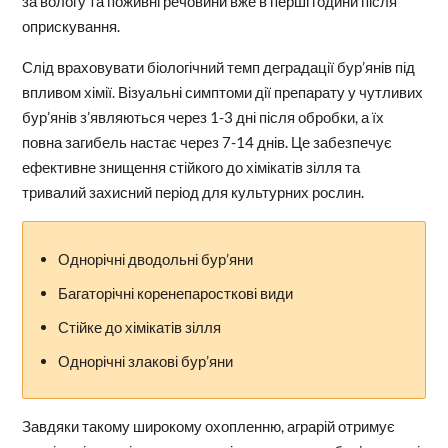
за вологу та поживні речовини вже в перші години після
оприскування.
Слід враховувати біологічний темп деградації бур’янів під
впливом хімії. Візуальні симптоми дії препарату у чутливих
бур’янів з’являються через 1-3 дні після обробки, а їх
повна загибель настає через 7-14 днів. Це забезпечує
ефективне знищення стійкого до хімікатів зілля та
тривалий захисний період для культурних рослин.
Однорічні дводольні бур’яни
Багаторічні коренепаросткові види
Стійке до хімікатів зілля
Однорічні злакові бур’яни
Завдяки такому широкому охопленню, аграрій отримує