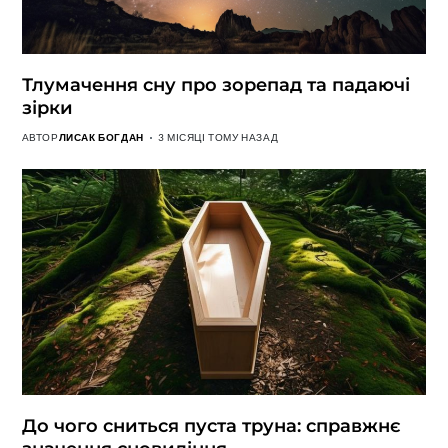
Тлумачення сну про зорепад та падаючі
зірки
АВТОР
ЛИСАК БОГДАН
3 МІСЯЦІ ТОМУ НАЗАД
До чого сниться пуста труна: справжнє