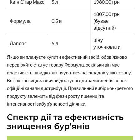
Квін Стар Макс
5 л
1980.00 грн
1807.00 грн
Формула
0.5 кг
(буває
відсутній)
ціну
Лаплас
5 л
уточнювати
Якщо ви плануєте купити ефективний засіб, обов’язково
перевіряйте статус товару Формула, оскільки він має
властивість швидко закінчуватися на складах у пік сезону.
Всі інші позиції зазвичай доступні для замовлення через
офіційні канали дистрибуції. Правильний вибір конкретного
продукту залежить від фази росту пшениці та
інтенсивності забур’яненості ділянки.
Спектр дії та ефективність
знищення бур’янів