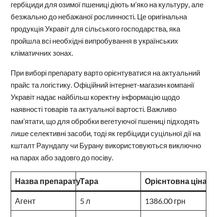
гербіциди для озимої пшениці діють м’яко на культуру, але
безжально до небажаної рослинності. Це оригінальна
продукція Укравіт для сільського господарства, яка
пройшла всі необхідні випробування в українських
кліматичних зонах.
При виборі препарату варто орієнтуватися на актуальний
прайс та логістику. Офіційний інтернет-магазин компанії
Укравіт надає найбільш коректну інформацію щодо
наявності товарів та актуальної вартості. Важливо
пам’ятати, що для обробки вегетуючої пшениці підходять
лише селективні засоби, тоді як гербіциди суцільної дії на
кшталт Раундапу чи Бурану використовуються виключно
на парах або задовго до посіву.
Назва препарату
Тара
Орієнтовна ціна
Агент
5 л
1386.00 грн