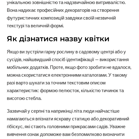
унікальною зовнішністю та надзвичайною витривалістю.
Вона надихає професійних декораторів на створення
футуристичних композицій завдяки своїй незвичній
текстурі та величній формі.
Як дізнатися назву квітки
Якщо ви зустріли гарну рослину в садовому центрі або у
сусідів, найшвидший спосіб ідентифікації — використання
мобільних додатків. Проте, якщо фото зробити не вдалося,
можна скористатися електронними каталогами. У такому
разі варто шукати за точним текстовим описом
характеристик: формою пелюсток, кількістю тичинок та
висотою стебла.
Зазвичай у серпні та наприкінці літа люди найчастіше
намагаються впізнати яскраву статицю або декоративний
гібіскус, які стають головними прикрасами садів. Уважне
вивчення ознак допоможе вам безпомилково визначити