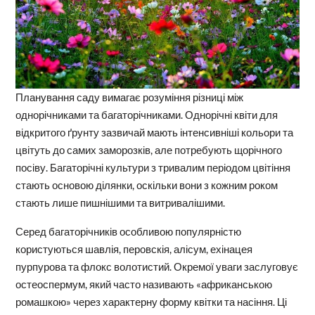
Планування саду вимагає розуміння різниці між
однорічниками та багаторічниками. Однорічні квіти для
відкритого ґрунту зазвичай мають інтенсивніші кольори та
цвітуть до самих заморозків, але потребують щорічного
посіву. Багаторічні культури з тривалим періодом цвітіння
стають основою ділянки, оскільки вони з кожним роком
стають лише пишнішими та витривалішими.
Серед багаторічників особливою популярністю
користуються шавлія, перовскія, алісум, ехінацея
пурпурова та флокс волотистий. Окремої уваги заслуговує
остеоспермум, який часто називають «африканською
ромашкою» через характерну форму квітки та насіння. Ці