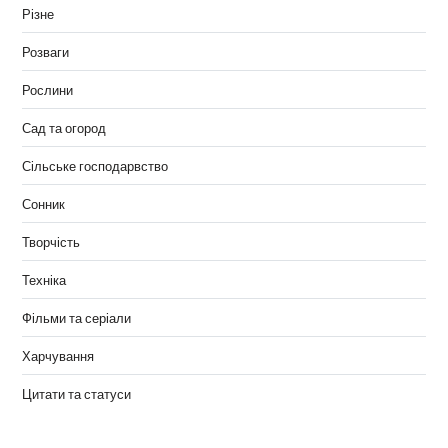
Різне
Розваги
Рослини
Сад та огород
Сільське господарвство
Сонник
Творчість
Техніка
Фільми та серіали
Харчування
Цитати та статуси