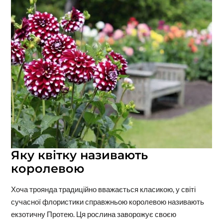
Яку квітку називають
королевою
Хоча троянда традиційно вважається класикою, у світі
сучасної флористики справжньою королевою називають
екзотичну Протею. Ця рослина заворожує своєю