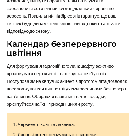
дозволяє уникнути порожніх плям на клумбі та
забезпечити естетичний вигляд ділянки з червня по
вересень. Правильний підбір сортів гарантує, що ваш
квітник буде динамічним, змінюючи відтінки та аромати
відповідно до сезону.
Календар безперервного
цвітіння
Для формування гармонійного ландшафту важливо
враховувати періодичність розпускання бутонів.
Поступова зміна квітучих акцентів протягом літа дозволяє
насолоджуватися пишноквітучими рослинами без перерв
на в’янення. Обираючи назви квітів для посадки,
орієнтуйтеся на їхні природні цикли росту.
Червневі півонії та лаванда.
Липневі остеоспермуми та соняшники.