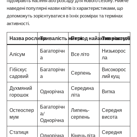
підбирають насіння або розсаду для нового сезону. Нижче
наведені популярні назви квітів із характеристиками, що
допоможуть зорієнтуватися в їхніх розмірах та термінах
активності.
Назва рослини
Тривалість життя
Період найактивнішого цві
Тип росту/Вис
Багаторічн
Низькорос
Алісум
Все літо
а
ла
Гібіскус
Багаторічн
Високорос
Серпень
садовий
а
лий кущ
Духмяний
Середина
Однорічна
Витка
горошок
літа
Багаторічн
Остеоспер
Липень-
Середня
а/
мум
серпень
висота
Однорічна
Статиця
Середня
Однорічна
Кінець літа