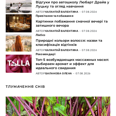
Відгуки про автошколу Любарт Драйв у
Луцьку та огляд навчання
АВТОР
КАЛАНТАЙ ВАЛЕНТИНА
07.08.2026
Привітання та побажання
Картинки побажання смачної вечері та
затишного вечора
АВТОР
КАЛАНТАЙ ВАЛЕНТИНА
07.08.2026
Лікбез
Природні кольори волосся: назви та
класифікація відтінків
АВТОР
КАЛАНТАЙ ВАЛЕНТИНА
07.08.2026
Рекомендації
Топ-5 возбуждающих массажных масел:
выбираем аромат и эффект для
идеального свидания
АВТОР
БАЛАНОВА ОЛЕНА
07.08.2026
ТЛУМАЧЕННЯ СНІВ