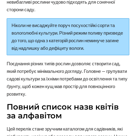
невибагливі рослини чудово підходять для сонячної
сторони саду.
Ніколи не висаджуйте поруч посухостійкі сорти та
вологолюбні культури. Різний режим поливу призведе
до того, що одна з категорій рослин неминуче загине
від надлишку або дефіциту вологи.
Поєднання різних типів рослин дозволяє створити сад,
який потребує мінімального догляду. Головне — групувати
садові культури за їхніми потребами до освітлення та типу
ґрунту, щоб кожен кущ мав простір для повноцінного
розвитку.
Повний список назв квітів
за алфавітом
Цей перелік стане зручним каталогом для садівників, які