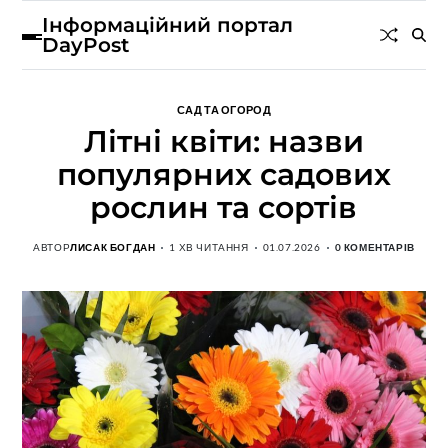
Інформаційний портал
DayPost
САД ТА ОГОРОД
Літні квіти: назви
популярних садових
рослин та сортів
АВТОР
ЛИСАК БОГДАН
1 ХВ ЧИТАННЯ
01.07.2026
0 КОМЕНТАРІВ