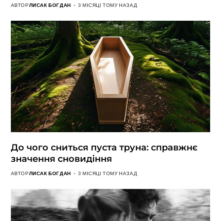
АВТОР
ЛИСАК БОГДАН
3 МІСЯЦІ ТОМУ НАЗАД
До чого сниться пуста труна: справжнє
значення сновидіння
АВТОР
ЛИСАК БОГДАН
3 МІСЯЦІ ТОМУ НАЗАД