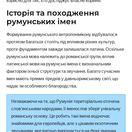
корисно для тих, хто досліджує власне коріння.
Історія та походження
румунських імен
Формування румунського антропонімікону відбувалося
протягом багатьох століть під впливом різних культур,
проте фундаментом завжди залишалася латина. Оскільки
румунська мова належить до романської групи, вплив
латинської мови на румунські імена є визначальним
фактором їхньої структури та звучання. Багато сучасних
імен мають прямих предків у давньоримському світі, що
надає їм особливого благородства.
Незважаючи на те, що Румунія територіально оточена
слов'янськими народами, її іменослов зберіг унікальну
романську основу. Це робить такі імена водночас
знайомими для європейців, але з цікавим екзотичним
звучанням, яке вигідно вирізняється на фоні звичних