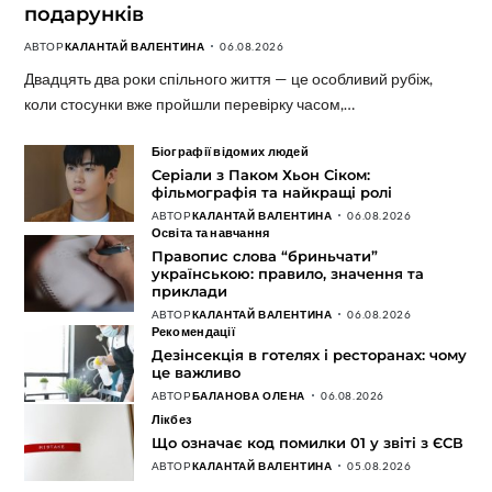
подарунків
АВТОР
КАЛАНТАЙ ВАЛЕНТИНА
06.08.2026
Двадцять два роки спільного життя — це особливий рубіж,
коли стосунки вже пройшли перевірку часом,…
Біографії відомих людей
Серіали з Паком Хьон Сіком:
фільмографія та найкращі ролі
АВТОР
КАЛАНТАЙ ВАЛЕНТИНА
06.08.2026
Освіта та навчання
Правопис слова “бриньчати”
українською: правило, значення та
приклади
АВТОР
КАЛАНТАЙ ВАЛЕНТИНА
06.08.2026
Рекомендації
Дезінсекція в готелях і ресторанах: чому
це важливо
АВТОР
БАЛАНОВА ОЛЕНА
06.08.2026
Лікбез
Що означає код помилки 01 у звіті з ЄСВ
АВТОР
КАЛАНТАЙ ВАЛЕНТИНА
05.08.2026