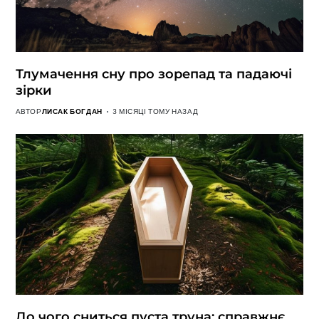
Тлумачення сну про зорепад та падаючі
зірки
АВТОР
ЛИСАК БОГДАН
3 МІСЯЦІ ТОМУ НАЗАД
До чого сниться пуста труна: справжнє