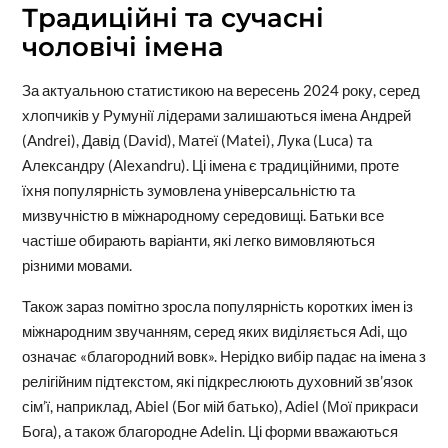
Традиційні та сучасні
чоловічі імена
За актуальною статистикою на вересень 2024 року, серед
хлопчиків у Румунії лідерами залишаються імена Андрей
(Andrei), Давід (David), Матеї (Matei), Лука (Luca) та
Александру (Alexandru). Ці імена є традиційними, проте
їхня популярність зумовлена універсальністю та
мизвучністю в міжнародному середовищі. Батьки все
частіше обирають варіанти, які легко вимовляються
різними мовами.
Також зараз помітно зросла популярність коротких імен із
міжнародним звучанням, серед яких виділяється Adi, що
означає «благородний вовк». Нерідко вибір падає на імена з
релігійним підтекстом, які підкреслюють духовний зв’язок
сім’ї, наприклад, Abiel (Бог мій батько), Adiel (Мої прикраси
Бога), а також благородне Adelin. Ці форми вважаються