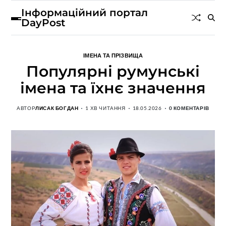
Інформаційний портал
DayPost
ІМЕНА ТА ПРІЗВИЩА
Популярні румунські
імена та їхнє значення
АВТОР
ЛИСАК БОГДАН
1 ХВ ЧИТАННЯ
18.05.2026
0 КОМЕНТАРІВ