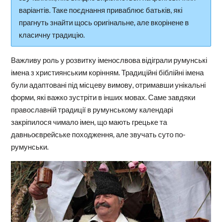
варіантів. Таке поєднання приваблює батьків, які
прагнуть знайти щось оригінальне, але вкорінене в
класичну традицію.
Важливу роль у розвитку іменослвова відіграли румунські
імена з християнським корінням. Традиційні біблійні імена
були адаптовані під місцеву вимову, отримавши унікальні
форми, які важко зустріти в інших мовах. Саме завдяки
православній традиції в румунському календарі
закріпилося чимало імен, що мають грецьке та
давньоєврейське походження, але звучать суто по-
румунськи.