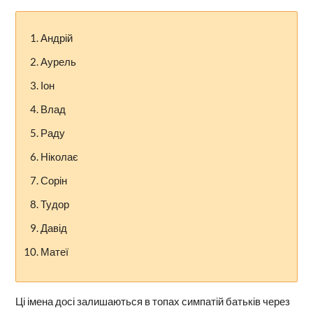
Андрій
Аурель
Іон
Влад
Раду
Ніколає
Сорін
Тудор
Давід
Матеї
Ці імена досі залишаються в топах симпатій батьків через