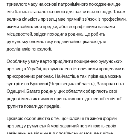
тривалого часу на основі патронімічного походження, де
ім’я батька ставало основою для назви всього роду. Також
велика кількість прізвищ має прямий зв’язок із професіями,
якими займалися предки, або географічними назвами
місцевостей, звідки походила родина. Це робить
румунську ономастику надзвичайно цікавою для
дослідників генеалогії.
Особливу увагу варто приділити поширенню румунських
прізвищ в Україні, що зумовлено історичними процесами в
прикордонних регіонах. Найчастіше такі прізвища можна
зустріти на Буковині (Чернівецька область), Закарпатті та
Одещині. Багато родин у цих областях зберігають свої
родові імена як символ приналежності до певної етнічної
групи та поваги до предків.
Цікавою особливістю є те, що чоловічі та жіночі форми
прізвищ у румунській мові зазвичай не змінюють своїх
закінчень, на відміну від слов’янських мов, де є чітке