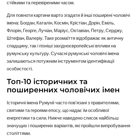
стійкими та перевіреними часом.
Для повноти картини варто згадати й інші поширені чоловічі
імена: Богдан, Каталін, Космін, Крістіан, Дорін, Еміль,
Флорін, Георге, Лучіан, Маріус, Октавіан, Петру, Серджу,
Штефан, Валеріу. Таке розмаїття відображає як античну
спадщину, так і пізніші західноєвропейські впливи на
румунську культуру. Сучасні румунські чоловічі імена
залишаються потужним інструментом ідентифікації
особистості.
Топ-10 історичних та
поширенних чоловічих імен
Історичні імена Румунії часто пов’язані з правителями,
святими та героями епосу, що надає їм особливої
енергетики та сили. Нижче наведено список найбільш
значущих і поширених варіантів, які пройшли випробування
століттями.