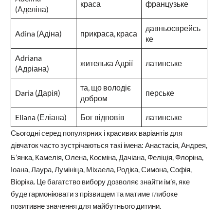
краса
французьке
(Аделіна)
давньоєврейсь
Adina (Адіна)
прикраса, краса
ке
Adriana
жителька Адрії
латинське
(Адріана)
та, що володіє
Daria (Дарія)
перське
добром
Eliana (Еліана)
Бог відповів
латинське
Сьогодні серед популярних і красивих варіантів для
дівчаток часто зустрічаються такі імена: Анастасія, Андрея,
Б’янка, Камелія, Олена, Косміна, Дачіана, Феліція, Флоріна,
Іоана, Лаура, Лумініца, Міхаела, Родіка, Симона, Софія,
Віоріка. Це багатство вибору дозволяє знайти ім’я, яке
буде гармоніювати з прізвищем та матиме глибоке
позитивне значення для майбутнього дитини.