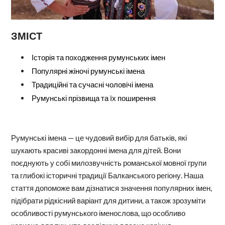
ЗМІСТ
Історія та походження румунських імен
Популярні жіночі румунські імена
Традиційні та сучасні чоловічі імена
Румунські прізвища та їх поширення
Румунські імена — це чудовий вибір для батьків, які
шукають красиві закордонні імена для дітей. Вони
поєднують у собі милозвучність романської мовної групи
та глибокі історичні традиції Балканського регіону. Наша
стаття допоможе вам дізнатися значення популярних імен,
підібрати рідкісний варіант для дитини, а також зрозуміти
особливості румунського іменослова, що особливо