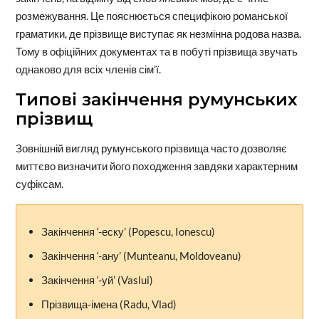
розмежування. Це пояснюється специфікою романської
граматики, де прізвище виступає як незмінна родова назва.
Тому в офіційних документах та в побуті прізвища звучать
однаково для всіх членів сім’ї.
Типові закінчення румунських
прізвищ
Зовнішній вигляд румунського прізвища часто дозволяє
миттєво визначити його походження завдяки характерним
суфіксам.
Закінчення ‘-еску’ (Popescu, Ionescu)
Закінчення ‘-ану’ (Munteanu, Moldoveanu)
Закінчення ‘-уй’ (Vaslui)
Прізвища-імена (Radu, Vlad)