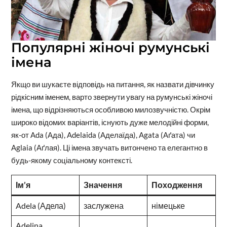
Популярні жіночі румунські
імена
Якщо ви шукаєте відповідь на питання, як назвати дівчинку
рідкісним іменем, варто звернути увагу на румунські жіночі
імена, що відрізняються особливою милозвучністю. Окрім
широко відомих варіантів, існують дуже мелодійні форми,
як-от Ada (Ада), Adelaida (Аделаїда), Agata (Аґата) чи
Aglaia (Аґлая). Ці імена звучать витончено та елегантно в
будь-якому соціальному контексті.
Ім’я
Значення
Походження
Adela (Адела)
заслужена
німецьке
Adelina