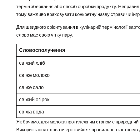
термін зберігання або спосіб обробки продукту. Неправи
тому важливо враховувати конкретну назву страви чи інгр
Для швидкого орієнтування в кулінарній термінології вар
слово має свою чітку пару.
Словосполучення
свіжий хліб
свіже молоко
свіже сало
свіжий огірок
свіжа вода
Як бачимо, для молока протилежним станом є природний про
Використання слова «черствий» як правильного антоніма 