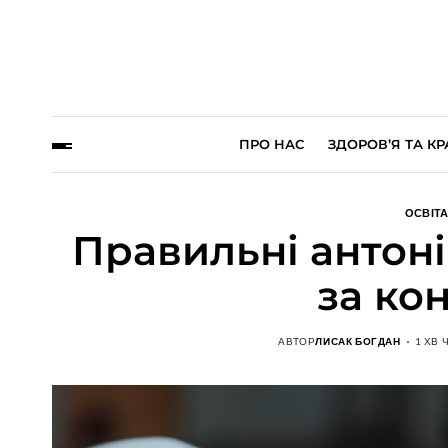
ПРО НАС
ЗДОРОВ’Я ТА КР
ОСВІТА
Правильні антоні
за ко
АВТОР
ЛИСАК БОГДАН
1 ХВ 