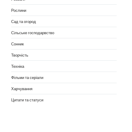
Рослини
Сад та огород
Сільське господарвство
Сонник
Творчість
Техніка
Фільми та серіали
Харчування
Цитати та статуси