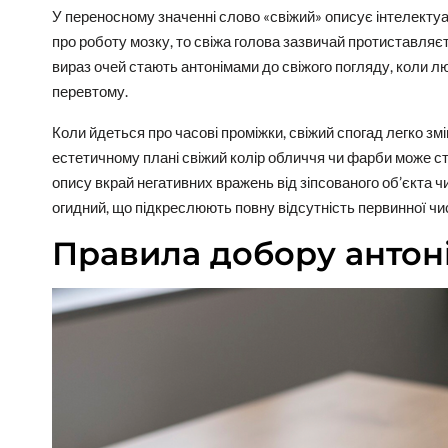
У переносному значенні слово «свіжий» описує інтелектуал
про роботу мозку, то свіжа голова зазвичай протиставляє
вираз очей стають антонімами до свіжого погляду, коли л
перевтому.
Коли йдеться про часові проміжки, свіжий спогад легко змі
естетичному плані свіжий колір обличчя чи фарби може с
опису вкрай негативних вражень від зіпсованого об’єкта 
огидний, що підкреслюють повну відсутність первинної чи
Правила добору антон