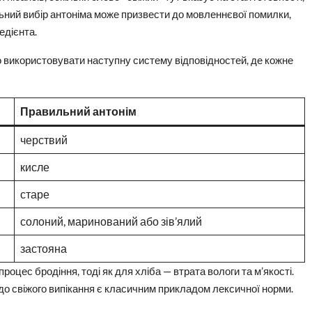
льний вибір антоніма може призвести до мовленнєвої помилки,
едієнта.
то використовувати наступну систему відповідностей, де кожне
Правильний антонім
черствий
кисле
старе
солоний, маринований або зів’ялий
застояна
цес бродіння, тоді як для хліба — втрата вологи та м’якості.
до свіжого випікання є класичним прикладом лексичної норми.