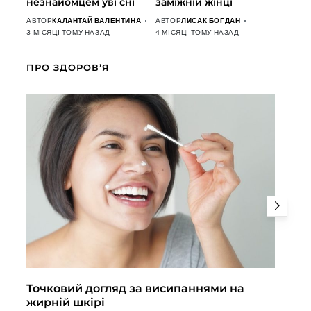
незнайомцем уві сні
заміжній жінці
АВТОР
КАЛАНТАЙ ВАЛЕНТИНА
АВТОР
ЛИСАК БОГДАН
3 МІСЯЦІ ТОМУ НАЗАД
4 МІСЯЦІ ТОМУ НАЗАД
ПРО ЗДОРОВ’Я
Точковий догляд за висипаннями на
По
жирній шкірі
кл