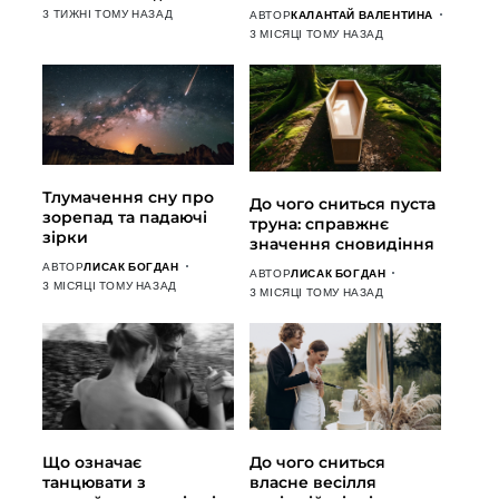
3 ТИЖНІ ТОМУ НАЗАД
АВТОР
КАЛАНТАЙ ВАЛЕНТИНА
3 МІСЯЦІ ТОМУ НАЗАД
Тлумачення сну про
До чого сниться пуста
зорепад та падаючі
труна: справжнє
зірки
значення сновидіння
АВТОР
ЛИСАК БОГДАН
АВТОР
ЛИСАК БОГДАН
3 МІСЯЦІ ТОМУ НАЗАД
3 МІСЯЦІ ТОМУ НАЗАД
Що означає
До чого сниться
танцювати з
власне весілля