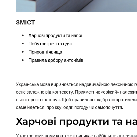
ЗМІСТ
Харчові продукти та напої
Побутові речі та одяг
Природні явища
Правила добору антонімів
Українська мова вирізняється надзвичайною лексичною гн
сенс залежно від контексту. Прикметник «свіжий» належит
нього просто не існує. Щоб правильно підібрати протилеж
саме йдеться: про їжу, одяг, погоду чи самопочуття.
Харчові продукти та н
У гастрономічному контексті виникає найбільше лексичних 