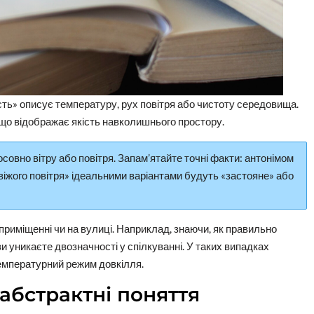
ість» описує температуру, рух повітря або чистоту середовища.
, що відображає якість навколишнього простору.
овно вітру або повітря. Запам’ятайте точні факти: антонімом
свіжого повітря» ідеальними варіантами будуть «застояне» або
приміщенні чи на вулиці. Наприклад, знаючи, як правильно
ви уникаєте двозначності у спілкуванні. У таких випадках
температурний режим довкілля.
абстрактні поняття