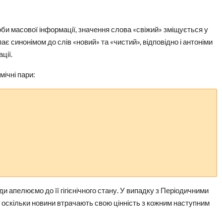
би масової інформації, значення слова «свіжий» зміщується у
є синонімом до слів «новий» та «чистий», відповідно і антоніми
ції.
мічні пари:
 апелюємо до її гігієнічного стану. У випадку з Періодичними
оскільки новини втрачають свою цінність з кожним наступним