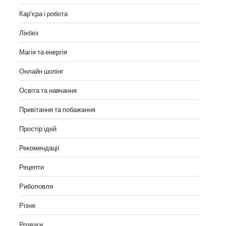
Кар'єра і робота
Лікбез
Магія та енергія
Онлайн шопінг
Освіта та навчання
Привітання та побажання
Простір ідей
Рекомендації
Рецепти
Риболовля
Різне
Розваги