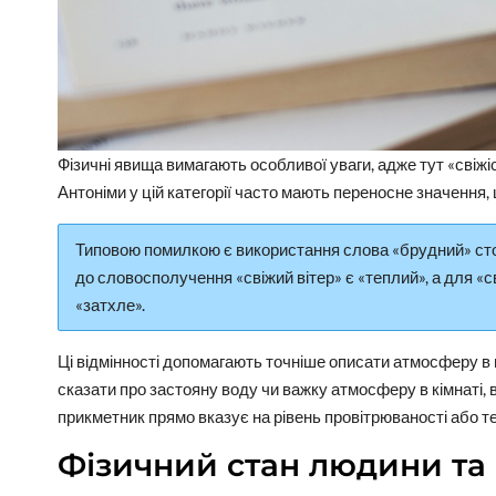
Фізичні явища вимагають особливої уваги, адже тут «свіж
Антоніми у цій категорії часто мають переносне значення
Типовою помилкою є використання слова «брудний» стос
до словосполучення «свіжий вітер» є «теплий», а для «
«затхле».
Ці відмінності допомагають точніше описати атмосферу в 
сказати про застояну воду чи важку атмосферу в кімнаті, 
прикметник прямо вказує на рівень провітрюваності або 
Фізичний стан людини та 