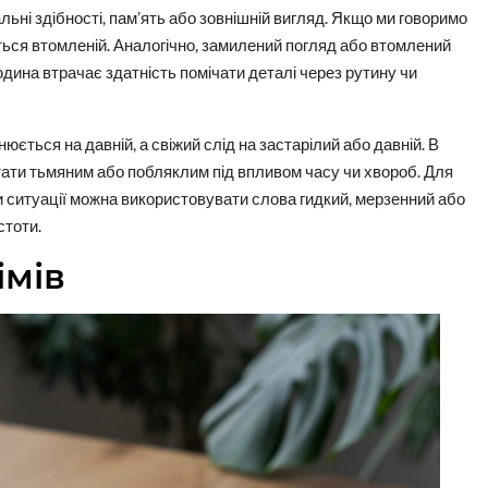
ьні здібності, пам’ять або зовнішній вигляд. Якщо ми говоримо
ться втомленій. Аналогічно, замилений погляд або втомлений
юдина втрачає здатність помічати деталі через рутину чи
нюється на давній, а свіжий слід на застарілий або давній. В
тати тьмяним або побляклим під впливом часу чи хвороб. Для
чи ситуації можна використовувати слова гидкий, мерзенний або
стоти.
імів