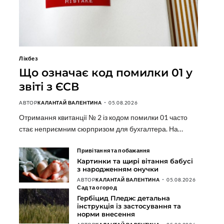
Лікбез
Що означає код помилки 01 у
звіті з ЄСВ
АВТОР
КАЛАНТАЙ ВАЛЕНТИНА
05.08.2026
Отримання квитанції № 2 із кодом помилки 01 часто
стає неприємним сюрпризом для бухгалтера. На…
Привітання та побажання
Картинки та щирі вітання бабусі
з народженням онучки
АВТОР
КАЛАНТАЙ ВАЛЕНТИНА
05.08.2026
Сад та огород
Гербіцид Пледж: детальна
інструкція із застосування та
норми внесення