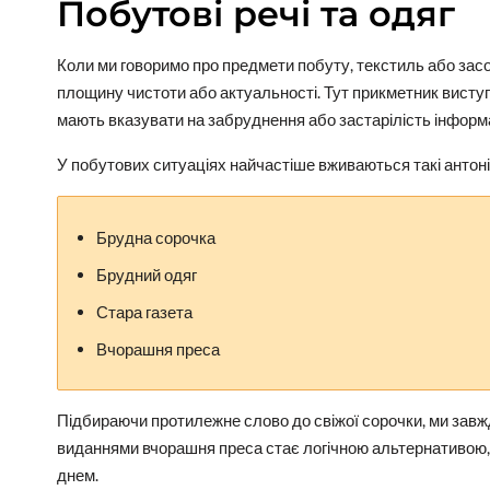
Побутові речі та одяг
Коли ми говоримо про предмети побуту, текстиль або засо
площину чистоти або актуальності. Тут прикметник виступа
мають вказувати на забруднення або застарілість інформа
У побутових ситуаціях найчастіше вживаються такі антоні
Брудна сорочка
Брудний одяг
Стара газета
Вчорашня преса
Підбираючи протилежне слово до свіжої сорочки, ми завжди
виданнями вчорашня преса стає логічною альтернативою, 
днем.