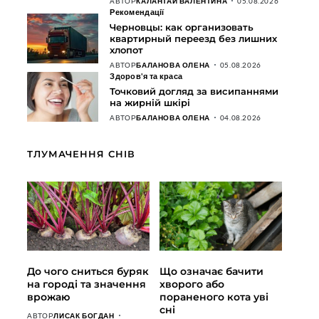
АВТОР
КАЛАНТАЙ ВАЛЕНТИНА
05.08.2026
Рекомендації
Черновцы: как организовать
квартирный переезд без лишних
хлопот
АВТОР
БАЛАНОВА ОЛЕНА
05.08.2026
Здоров'я та краса
Точковий догляд за висипаннями
на жирній шкірі
АВТОР
БАЛАНОВА ОЛЕНА
04.08.2026
ТЛУМАЧЕННЯ СНІВ
До чого сниться буряк
Що означає бачити
на городі та значення
хворого або
врожаю
пораненого кота уві
сні
АВТОР
ЛИСАК БОГДАН