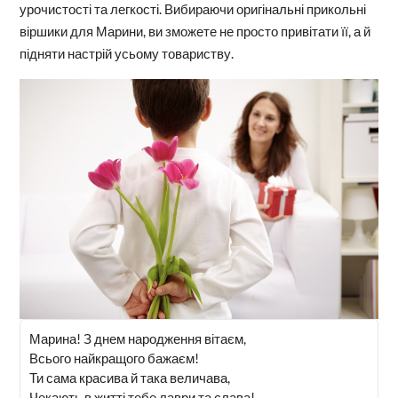
урочистості та легкості. Вибираючи оригінальні прикольні
віршики для Марини, ви зможете не просто привітати її, а й
підняти настрій усьому товариству.
Марина! З днем народження вітаєм,
Всього найкращого бажаєм!
Ти сама красива й така величава,
Чекають в житті тебе лаври та слава!