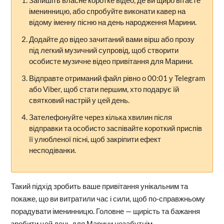
Запишіть власне коротке відео, де ви щиро вітаєте
іменинницю, або спробуйте виконати кавер на
відому іменну пісню на день народження Марини.
Додайте до відео зачитаний вами вірш або прозу
під легкий музичний супровід, щоб створити
особисте музичне відео привітання для Марини.
Відправте отриманий файл рівно о 00:01 у Telegram
або Viber, щоб стати першим, хто подарує їй
святковий настрій у цей день.
Зателефонуйте через кілька хвилин після
відправки та особисто заспівайте короткий приспів
її улюбленої пісні, щоб закріпити ефект
несподіванки.
Такий підхід зробить ваше привітання унікальним та
покаже, що ви витратили час і сили, щоб по-справжньому
порадувати іменинницю. Головне — щирість та бажання
зробити цей день для Марини незабутнім.