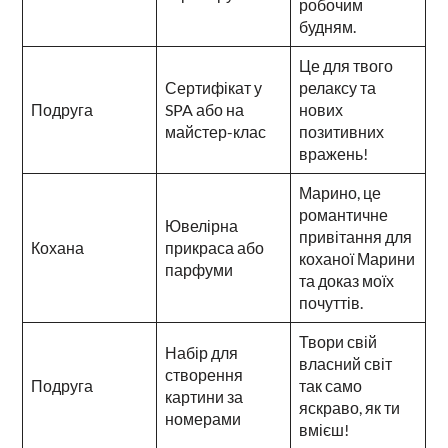
робочим
будням.
Це для твого
Сертифікат у
релаксу та
Подруга
SPA або на
нових
майстер-клас
позитивних
вражень!
Марино, це
романтичне
Ювелірна
привітання для
Кохана
прикраса або
коханої Марини
парфуми
та доказ моїх
почуттів.
Твори свій
Набір для
власний світ
створення
Подруга
так само
картини за
яскраво, як ти
номерами
вмієш!