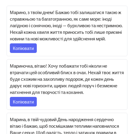
Марино, з твоїм днем! Бажаю тобі залишатися такою ж
справжньою та багатогранною, як саме море: іноді
лагідною і сонячною, іноді — бурхливою та нестримною.
Нехай кожна хвиля життя приносить тобі лише приємні
новини та нові можливості для здійснення мрій.
Копіювати
Мариночка, вітаю! Хочу побажати тобі ніколи не
втрачати цей особливий блиск в очах. Нехай твоє життя
буде схожим на захопливу подорож, де кожен день
дарує нові горизонти, щирих людей поруч і безмежне
натхнення для творчості та кохання.
Копіювати
Марина, в твій чудовий День народження сердечно
вітаю і бажаю, щоб посмішками теплими наповнилося
Ваше серце. Щоб радість, тепло і затишок правили в