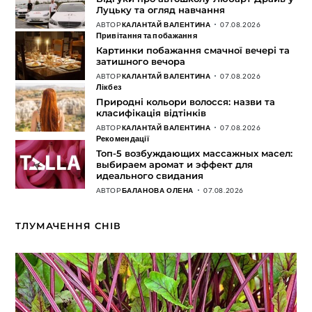
Луцьку та огляд навчання
АВТОР
КАЛАНТАЙ ВАЛЕНТИНА
07.08.2026
Привітання та побажання
Картинки побажання смачної вечері та
затишного вечора
АВТОР
КАЛАНТАЙ ВАЛЕНТИНА
07.08.2026
Лікбез
Природні кольори волосся: назви та
класифікація відтінків
АВТОР
КАЛАНТАЙ ВАЛЕНТИНА
07.08.2026
Рекомендації
Топ-5 возбуждающих массажных масел:
выбираем аромат и эффект для
идеального свидания
АВТОР
БАЛАНОВА ОЛЕНА
07.08.2026
ТЛУМАЧЕННЯ СНІВ