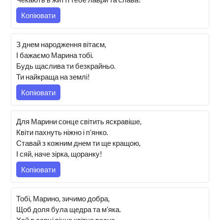
Копіювати
З днем народження вітаєм,
І бажаємо Марина тобі.
Будь щаслива ти безкрайньо.
Ти найкраща на землі!
Копіювати
Для Марини сонце світить яскравіше,
Квіти пахнуть ніжно і п’янко.
Ставай з кожним днем ти ще кращою,
І сяй, наче зірка, щоранку!
Копіювати
Тобі, Марино, зичимо добра,
Щоб доля була щедра та м’яка.
Хай в серці вічна квітне весна,