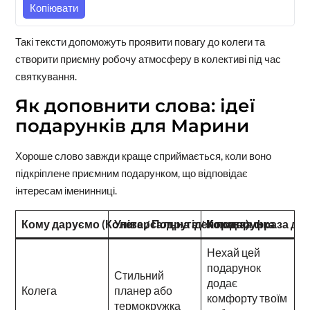
Копіювати
Такі тексти допоможуть проявити повагу до колеги та
створити приємну робочу атмосферу в колективі під час
святкування.
Як доповнити слова: ідеї
подарунків для Марини
Хороше слово завжди краще сприймається, коли воно
підкріплене приємним подарунком, що відповідає
інтересам іменинниці.
Кому даруємо (Колега / Подруга / Кохана)
Універсальна ідея подарунка
Коротка фраза для
Нехай цей
подарунок
Стильний
додає
Колега
планер або
комфорту твоїм
термокружка