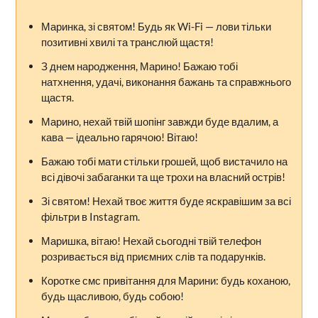
Маринка, зі святом! Будь як Wi-Fi — лови тільки
позитивні хвилі та транслюй щастя!
З днем народження, Марино! Бажаю тобі
натхнення, удачі, виконання бажань та справжнього
щастя.
Марино, нехай твій шопінг завжди буде вдалим, а
кава — ідеально гарячою! Вітаю!
Бажаю тобі мати стільки грошей, щоб вистачило на
всі дівочі забаганки та ще трохи на власний острів!
Зі святом! Нехай твоє життя буде яскравішим за всі
фільтри в Instagram.
Маришка, вітаю! Нехай сьогодні твій телефон
розривається від приємних слів та подарунків.
Коротке смс привітання для Марини: будь коханою,
будь щасливою, будь собою!