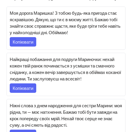
Моя дорога Маришка! З тобою будь-яка пригода стає
яскравішою. Дякую, що ти є в моєму житті. Бажаю тобі
знайти своє справжнє щастя, яке буде гріти тебе навіть
у найхолодніші дні. Обіймаю!
Копіювати
Найкращі побажання для подруги Мариночки: нехай
кожен твій ранок починається з усмішки та смачного
сніданку, а кожен вечір завершується в обіймах коханої
людини. Ти заслуговуєш на всесвіт!
Копіювати
Ніжні слова з днем народження для сестри Марини: моя
рідна, ти — моє натхнення. Бажаю тобі бути завжди на
крок попереду своїх мрій. Нехай твоє серце не знає
суму, а очі сяють від радості.