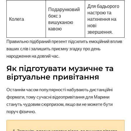
Для бадьорого
Подарунковий
настрою та
бокс з
Колега
натхнення на
вишуканою
нові
кавою
звершення.
Правильно підібраний презент підсилить емоційний вплив
ваших слів і залишить приємну згадку про день
народження на довгий час.
Як підготувати музичне та
віртуальне привітання
Останнім часом популярності набувають дистанційні
формати, тому сучасні відеопривітання для Марини
стануть чудовим сюрпризом, якщо ви не можете бути
поруч фізично.