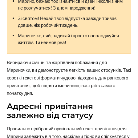
Марино, бажаю тобі знайти свій дзен і ніколи з ним
не розлучатися! З днем народження!
Зі святом! Нехай твоя відпустка завжди триває
довше, ніж робочий тиждень.
Мариночко, сяй, надихай і просто насолоджуйся
життям. Ти неймовірна!
Вибираючи смішні та жартівливі побажання для
Мариночки, ви демонструєте легкість ваших стосунків. Такі
короткі текстові формати чудово підходять для ранкового
привітання, щоб підняти іменинниці настрій з самого
початку дня.
Адресні привітання
залежно від статусу
Правильно підібраний оригінальний текст привітання для
Марини залежить від того, наскільки тісно ви спілкуєтеся у