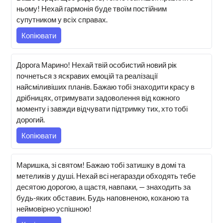
ньому! Нехай гармонія буде твоїм постійним
супутником у всіх справах.
Копіювати
Дорога Марино! Нехай твій особистий новий рік
почнеться з яскравих емоцій та реалізації
найсміливіших планів. Бажаю тобі знаходити красу в
дрібницях, отримувати задоволення від кожного
моменту і завжди відчувати підтримку тих, хто тобі
дорогий.
Копіювати
Маришка, зі святом! Бажаю тобі затишку в домі та
метеликів у душі. Нехай всі негаразди обходять тебе
десятою дорогою, а щастя, навпаки, — знаходить за
будь-яких обставин. Будь наповненою, коханою та
неймовірно успішною!