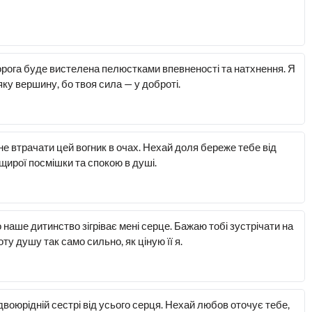
орога буде вистелена пелюстками впевненості та натхнення. Я
яку вершину, бо твоя сила — у доброті.
не втрачати цей вогник в очах. Нехай доля береже тебе від
щирої посмішки та спокою в душі.
 наше дитинство зігріває мені серце. Бажаю тобі зустрічати на
у душу так само сильно, як ціную її я.
 двоюрідній сестрі від усього серця. Нехай любов оточує тебе,