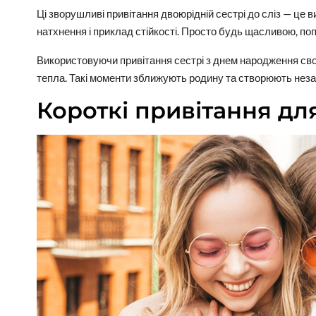
Ці зворушливі привітання двоюрідній сестрі до сліз — це в
натхнення і приклад стійкості. Просто будь щасливою, попри
Використовуючи привітання сестрі з днем народження своїм
тепла. Такі моменти зближують родину та створюють незаб
Короткі привітання для