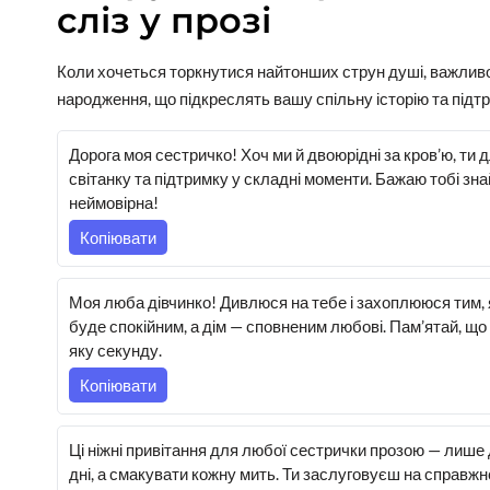
сліз у прозі
Коли хочеться торкнутися найтонших струн душі, важливо
народження, що підкреслять вашу спільну історію та підт
Дорога моя сестричко! Хоч ми й двоюрідні за кров’ю, ти 
світанку та підтримку у складні моменти. Бажаю тобі зна
неймовірна!
Копіювати
Моя люба дівчинко! Дивлюся на тебе і захоплююся тим,
буде спокійним, а дім — сповненим любові. Пам’ятай, що 
яку секунду.
Копіювати
Ці ніжні привітання для любої сестрички прозою — лише
дні, а смакувати кожну мить. Ти заслуговуєш на справжнє