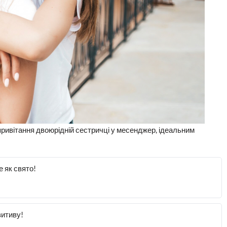
і привітання двоюрідній сестричці у месенджер, ідеальним
 як свято!
зитиву!