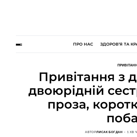
ПРО НАС
ЗДОРОВ’Я ТА КР
ПРИВІТАН
Привітання з 
двоюрідній сест
проза, коротк
поб
АВТОР
ЛИСАК БОГДАН
1 ХВ 