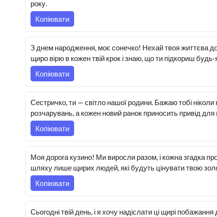
року.
Копіювати
З днем народження, моє сонечко! Нехай твоя життєва д
щиро вірю в кожен твій крок і знаю, що ти підкориш будь-
Копіювати
Сестричко, ти — світло нашої родини. Бажаю тобі ніколи 
розчарувань, а кожен новий ранок приносить привід для 
Копіювати
Моя дорога кузино! Ми виросли разом, і кожна згадка про
шляху лише щирих людей, які будуть цінувати твою золот
Копіювати
Сьогодні твій день, і я хочу надіслати ці щирі побажання