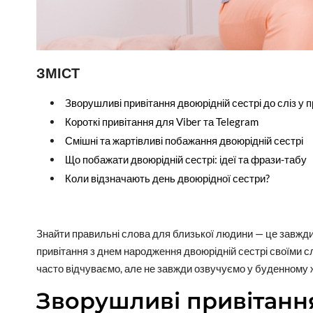
ЗМІСТ
Зворушливі привітання двоюрідній сестрі до сліз у п
Короткі привітання для Viber та Telegram
Смішні та жартівливі побажання двоюрідній сестрі
Що побажати двоюрідній сестрі: ідеї та фрази-табу
Коли відзначають день двоюрідної сестри?
Знайти правильні слова для близької людини — це завжди
привітання з днем народження двоюрідній сестрі своїми с
часто відчуваємо, але не завжди озвучуємо у буденному ж
Зворушливі привітання