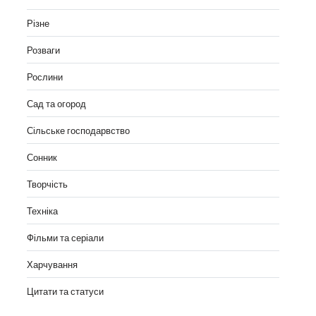
Різне
Розваги
Рослини
Сад та огород
Сільське господарвство
Сонник
Творчість
Техніка
Фільми та серіали
Харчування
Цитати та статуси