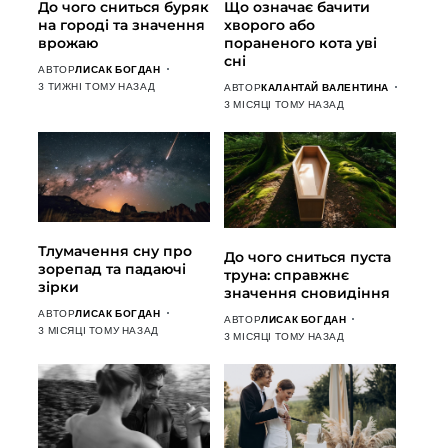
До чого сниться буряк
Що означає бачити
на городі та значення
хворого або
врожаю
пораненого кота уві
сні
АВТОР
ЛИСАК БОГДАН
3 ТИЖНІ ТОМУ НАЗАД
АВТОР
КАЛАНТАЙ ВАЛЕНТИНА
3 МІСЯЦІ ТОМУ НАЗАД
Тлумачення сну про
До чого сниться пуста
зорепад та падаючі
труна: справжнє
зірки
значення сновидіння
АВТОР
ЛИСАК БОГДАН
АВТОР
ЛИСАК БОГДАН
3 МІСЯЦІ ТОМУ НАЗАД
3 МІСЯЦІ ТОМУ НАЗАД