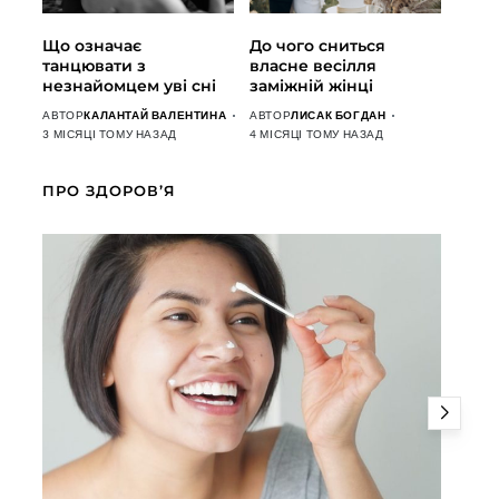
Що означає
До чого сниться
танцювати з
власне весілля
незнайомцем уві сні
заміжній жінці
АВТОР
КАЛАНТАЙ ВАЛЕНТИНА
АВТОР
ЛИСАК БОГДАН
3 МІСЯЦІ ТОМУ НАЗАД
4 МІСЯЦІ ТОМУ НАЗАД
ПРО ЗДОРОВ’Я