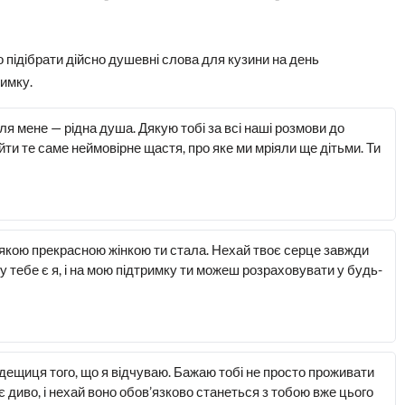
 підібрати дійсно душевні слова для кузини на день
римку.
для мене — рідна душа. Дякую тобі за всі наші розмови до
йти те саме неймовірне щастя, про яке ми мріяли ще дітьми. Ти
 якою прекрасною жінкою ти стала. Нехай твоє серце завжди
у тебе є я, і на мою підтримку ти можеш розраховувати у будь-
 дещиця того, що я відчуваю. Бажаю тобі не просто проживати
 диво, і нехай воно обов’язково станеться з тобою вже цього