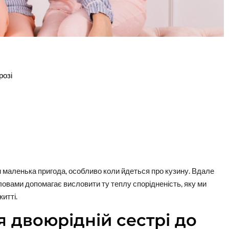
розі
 маленька пригода, особливо коли йдеться про кузину. Вдале
ловами допомагає висловити ту теплу спорідненість, яку ми
итті.
 двоюрідній сестрі до