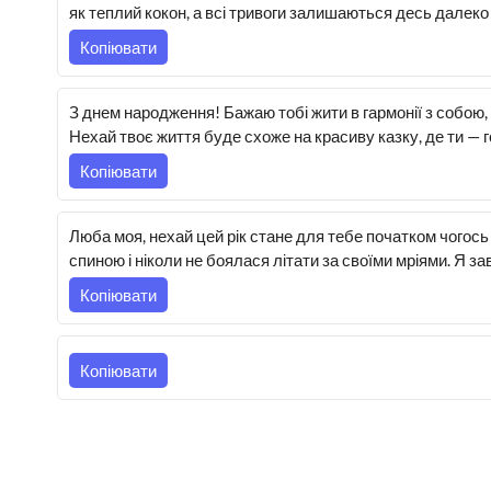
як теплий кокон, а всі тривоги залишаються десь далеко 
Копіювати
З днем народження! Бажаю тобі жити в гармонії з собою,
Нехай твоє життя буде схоже на красиву казку, де ти — г
Копіювати
Люба моя, нехай цей рік стане для тебе початком чогось
спиною і ніколи не боялася літати за своїми мріями. Я з
Копіювати
Копіювати