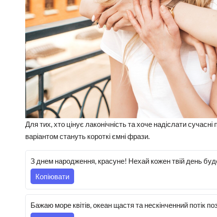
Для тих, хто цінує лаконічність та хоче надіслати сучасн
варіантом стануть короткі ємні фрази.
З днем народження, красуне! Нехай кожен твій день буде
Копіювати
Бажаю море квітів, океан щастя та нескінченний потік по