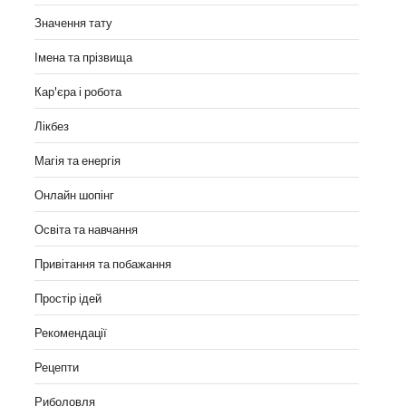
Значення тату
Імена та прізвища
Кар'єра і робота
Лікбез
Магія та енергія
Онлайн шопінг
Освіта та навчання
Привітання та побажання
Простір ідей
Рекомендації
Рецепти
Риболовля