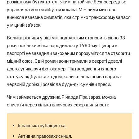
розкішному бутик-готелі, яким на той час безпосередньо
управляла його майбутня кохана. Між ними миттєво
виникла взаємна симпатія, яка стрімко трансформувалася
у міцний зв’язок.
Велика різниця у віці між подружжям становить рівно 33
роки, оскільки жінка народилася у 1983-му. Цифри в
паспорті не завадили закоханим порозумітися та створити
міцний союз. Свій роман вони тримали в секреті доволі
довго, уникаючи фотокамер. Підтвердження їхнього
статусу відбулося згодом, коли спільна поява пари на
червоній доріжці розвіяла будь-які сумніви преси.
Чим займається дружина Річарда Гіра зараз, можна
описати через кілька ключових сфер діяльності:
Іспанська публіцистка.
Активна правозахисниця.