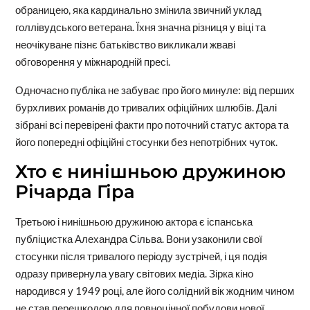
обраницею, яка кардинально змінила звичний уклад
голлівудського ветерана. Їхня значна різниця у віці та
неочікуване пізнє батьківство викликали жваві
обговорення у міжнародній пресі.
Одночасно публіка не забуває про його минуле: від перших
бурхливих романів до тривалих офіційних шлюбів. Далі
зібрані всі перевірені факти про поточний статус актора та
його попередні офіційні стосунки без непотрібних чуток.
Хто є нинішньою дружиною
Річарда Гіра
Третьою і нинішньою дружиною актора є іспанська
публіцистка Алехандра Сільва. Вони узаконили свої
стосунки після тривалого періоду зустрічей, і ця подія
одразу привернула увагу світових медіа. Зірка кіно
народився у 1949 році, але його солідний вік жодним чином
не став перешкодою для повноцінної побудови нової