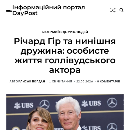
Інформаційний портал
DayPost
БІОГРАФІЇ ВІДОМИХ ЛЮДЕЙ
Річард Гір та нинішня
дружина: особисте
життя голлівудського
актора
АВТОР
ЛИСАК БОГДАН
1 ХВ ЧИТАННЯ
22.05.2026
0 КОМЕНТАРІВ