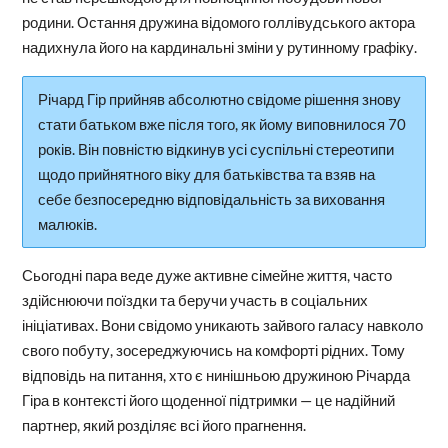
родини. Остання дружина відомого голлівудського актора
надихнула його на кардинальні зміни у рутинному графіку.
Річард Гір прийняв абсолютно свідоме рішення знову
стати батьком вже після того, як йому виповнилося 70
років. Він повністю відкинув усі суспільні стереотипи
щодо прийнятного віку для батьківства та взяв на
себе безпосередню відповідальність за виховання
малюків.
Сьогодні пара веде дуже активне сімейне життя, часто
здійснюючи поїздки та беручи участь в соціальних
ініціативах. Вони свідомо уникають зайвого галасу навколо
свого побуту, зосереджуючись на комфорті рідних. Тому
відповідь на питання, хто є нинішньою дружиною Річарда
Гіра в контексті його щоденної підтримки — це надійний
партнер, який розділяє всі його прагнення.