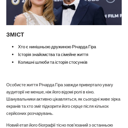
ЗМІСТ
Хто є нинішньою дружиною Річарда Гіра
Історія знайомства та сімейне життя
Колишні шлюби та історія стосунків
Особисте життя Річарда Гіра завжди привертало увагу
аудиторії не менше, ніж його відомі ролі в кіно.
Шанувальники активно цікавляться, як сьогодні живе зірка
екранів та хто зміг підкорити його серце після кількох
серйозних розчарувань.
Новий етап його біографії тісно пов’язаний з останньою