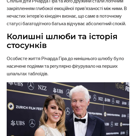
Спільні діти Річарда Гіра та його дружини стали логічним
закріпленням глибокої емоційної прив’язаності між ними. В
нечастих інтерв’ю кінодіяч визнає, що саме в поточному
статусі багатодітного батька відчуває абсолютний спокій.
Колишні шлюби та історія
стосунків
Особисте життя Річарда Гіра до нинішнього шлюбу було
насичене подіями та регулярно фігурувало на перших
шпальтах таблоїдів.