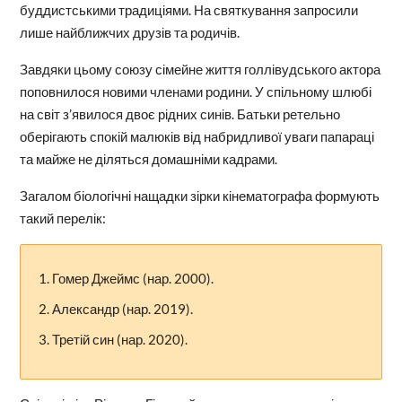
буддистськими традиціями. На святкування запросили
лише найближчих друзів та родичів.
Завдяки цьому союзу сімейне життя голлівудського актора
поповнилося новими членами родини. У спільному шлюбі
на світ з’явилося двоє рідних синів. Батьки ретельно
оберігають спокій малюків від набридливої уваги папараці
та майже не діляться домашніми кадрами.
Загалом біологічні нащадки зірки кінематографа формують
такий перелік:
Гомер Джеймс (нар. 2000).
Александр (нар. 2019).
Третій син (нар. 2020).