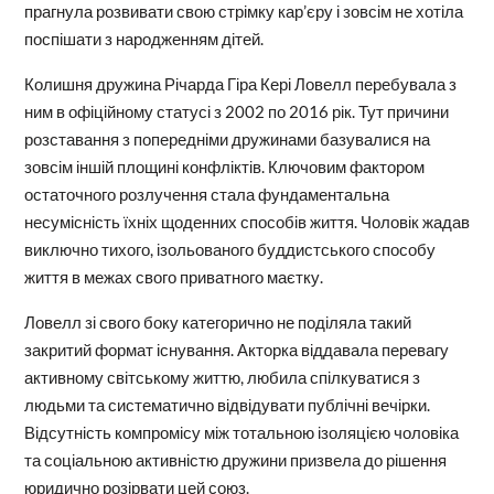
прагнула розвивати свою стрімку кар’єру і зовсім не хотіла
поспішати з народженням дітей.
Колишня дружина Річарда Гіра Кері Ловелл перебувала з
ним в офіційному статусі з 2002 по 2016 рік. Тут причини
розставання з попередніми дружинами базувалися на
зовсім іншій площині конфліктів. Ключовим фактором
остаточного розлучення стала фундаментальна
несумісність їхніх щоденних способів життя. Чоловік жадав
виключно тихого, ізольованого буддистського способу
життя в межах свого приватного маєтку.
Ловелл зі свого боку категорично не поділяла такий
закритий формат існування. Акторка віддавала перевагу
активному світському життю, любила спілкуватися з
людьми та систематично відвідувати публічні вечірки.
Відсутність компромісу між тотальною ізоляцією чоловіка
та соціальною активністю дружини призвела до рішення
юридично розірвати цей союз.