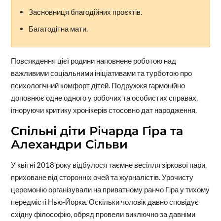
Засновниця благодійних проєктів.
Багатодітна мати.
Повсякдення цієї родини наповнене роботою над
важливими соціальними ініціативами та турботою про
психологічний комфорт дітей. Подружжя гармонійно
доповнює одне одного у робочих та особистих справах,
ігноруючи критику хронікерів стосовно дат народження.
Спільні діти Річарда Гіра та
Алехандри Сільви
У квітні 2018 року відбулося таємне весілля зіркової пари,
приховане від сторонніх очей та журналістів. Урочисту
церемонію організували на приватному ранчо Гіра у тихому
передмісті Нью-Йорка. Оскільки чоловік давно сповідує
східну філософію, обряд провели виключно за давніми