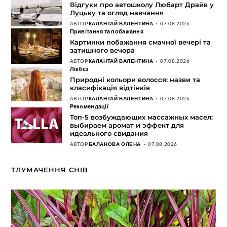
Відгуки про автошколу Любарт Драйв у
Луцьку та огляд навчання
АВТОР
КАЛАНТАЙ ВАЛЕНТИНА
07.08.2026
Привітання та побажання
Картинки побажання смачної вечері та
затишного вечора
АВТОР
КАЛАНТАЙ ВАЛЕНТИНА
07.08.2026
Лікбез
Природні кольори волосся: назви та
класифікація відтінків
АВТОР
КАЛАНТАЙ ВАЛЕНТИНА
07.08.2026
Рекомендації
Топ-5 возбуждающих массажных масел:
выбираем аромат и эффект для
идеального свидания
АВТОР
БАЛАНОВА ОЛЕНА
07.08.2026
ТЛУМАЧЕННЯ СНІВ