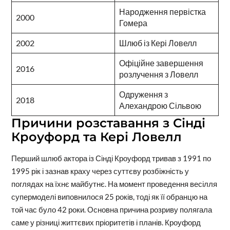
Народження первістка
2000
Гомера
2002
Шлюб із Кері Ловелл
Офіційне завершення
2016
розлучення з Ловелл
Одруження з
2018
Алехандрою Сільвою
Причини розставання з Сінді
Кроуфорд та Кері Ловелл
Перший шлюб актора із Сінді Кроуфорд тривав з 1991 по
1995 рік і зазнав краху через суттєву розбіжність у
поглядах на їхнє майбутнє. На момент проведення весілля
супермоделі виповнилося 25 років, тоді як її обранцю на
той час було 42 роки. Основна причина розриву полягала
саме у різниці життєвих пріоритетів і планів. Кроуфорд