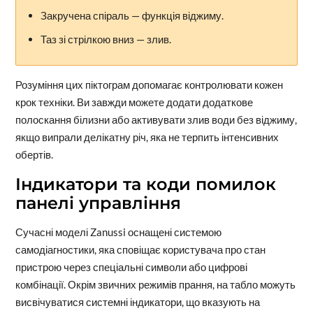
Закручена спіраль — функція віджиму.
Таз зі стрілкою вниз — злив.
Розуміння цих піктограм допомагає контролювати кожен
крок техніки. Ви завжди можете додати додаткове
полоскання білизни або активувати злив води без віджиму,
якщо випрали делікатну річ, яка не терпить інтенсивних
обертів.
Індикатори та коди помилок
панелі управління
Сучасні моделі Zanussi оснащені системою
самодіагностики, яка сповіщає користувача про стан
пристрою через спеціальні символи або цифрові
комбінації. Окрім звичних режимів прання, на табло можуть
висвічуватися системні індикатори, що вказують на