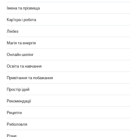
Імена та прізвища
Кар'єра і робота
Лікбез
Магія та енергія
Онлайн шопінг
Освіта та навчання
Привітання та побажання
Простір ідей
Рекомендації
Рецепти
Риболовля
Різне