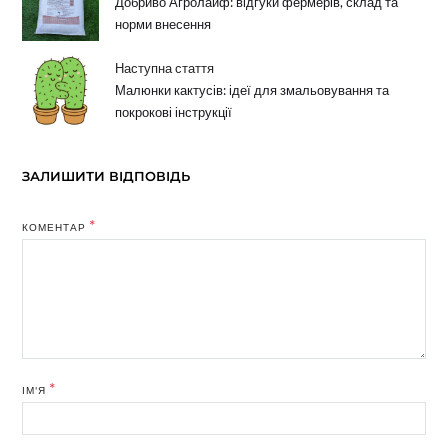
Добриво Агролайф: відгуки фермерів, склад та
норми внесення
Наступна стаття
Малюнки кактусів: ідеї для змальовування та
покрокові інструкції
ЗАЛИШИТИ ВІДПОВІДЬ
*
КОМЕНТАР
*
ІМ'Я