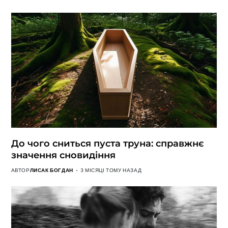
До чого сниться пуста труна: справжнє
значення сновидіння
АВТОР
ЛИСАК БОГДАН
3 МІСЯЦІ ТОМУ НАЗАД