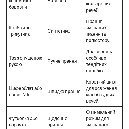
коробочки
Бавовна
кольорових
бавовни
речей.
Прання
Колба або
змішаних
Синтетика
трикутник
тканин та
поліестеру.
Для вовни та
Таз з опущеною
особливо
Ручне прання
рукою
тендітних
виробів.
Короткий цикл
Циферблат або
для освіження
Швидке прання
напис Mini
малобрудних
речей.
Оптимальний
Футболка або
Щоденне
режим для
сорочка
прання
змішаного