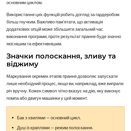
основним циклом.
Використання цих функцій робить догляд за гардеробом
більш гнучким. Важливо пам’ятати, що активація
додаткових опцій може збільшити загальний час
виконання програми, проте результат прання буде значно
якіснішим та ефективнішим.
Значки полоскання, зливу та
віджиму
Маркування окремих етапів прання дозволяє запускати
лише необхідний процес, якщо ви, наприклад, вже випрали
річ вручну. Кожен символ чітко вказує на дію, яку виконує
помпа або двигун машинки у цей момент.
Бак з хвилями — основний цикл.
Душ із краплями — режим полоскання.