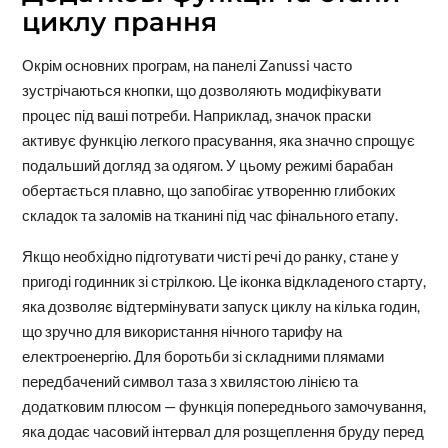
циклу прання
Окрім основних програм, на панелі Zanussi часто
зустрічаються кнопки, що дозволяють модифікувати
процес під ваші потреби. Наприклад, значок праски
активує функцію легкого прасування, яка значно спрощує
подальший догляд за одягом. У цьому режимі барабан
обертається плавно, що запобігає утворенню глибоких
складок та заломів на тканині під час фінального етапу.
Якщо необхідно підготувати чисті речі до ранку, стане у
пригоді годинник зі стрілкою. Це іконка відкладеного старту,
яка дозволяє відтермінувати запуск циклу на кілька годин,
що зручно для використання нічного тарифу на
електроенергію. Для боротьби зі складними плямами
передбачений символ таза з хвилястою лінією та
додатковим плюсом — функція попереднього замочування,
яка додає часовий інтервал для розщеплення бруду перед