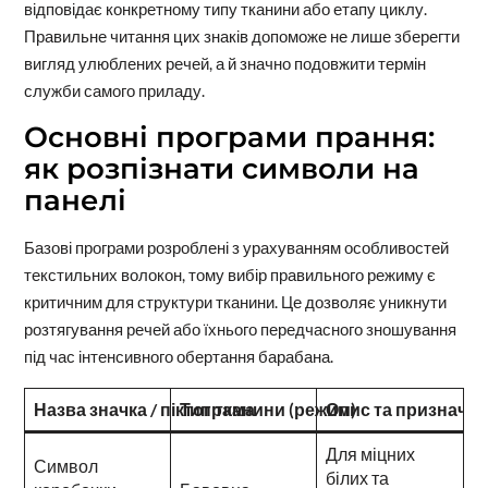
відповідає конкретному типу тканини або етапу циклу.
Правильне читання цих знаків допоможе не лише зберегти
вигляд улюблених речей, а й значно подовжити термін
служби самого приладу.
Основні програми прання:
як розпізнати символи на
панелі
Базові програми розроблені з урахуванням особливостей
текстильних волокон, тому вибір правильного режиму є
критичним для структури тканини. Це дозволяє уникнути
розтягування речей або їхнього передчасного зношування
під час інтенсивного обертання барабана.
Назва значка / піктограма
Тип тканини (режим)
Опис та призначе
Для міцних
Символ
білих та