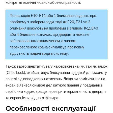
конкретні технічні нюанси або несправності.
Поява кодів E10, E11 або 1 блимання свідчить про
проблему з набором води, тоді як E20, E21 чи 2
блимання вказують на проблеми зі зливом. Код E40
або 4 блимання означає, що дверцята люка не
заблоковані належним чином, а значок
перекресленого крана сигналізує про повну
відсутність подачі води в систему.
Також варто звертати увагу на сервісні значки, такі як замок
(Child Lock), який активує блокування від дітей для захисту
панелі від випадкових натискань. Якщо ви помітили, що на
екрані з’явився символ делікатного прання у поєднанні з
сервісним кодом, краще перевірити герметичність дверцят
та справність вхідного фільтра.
Особливості експлуатації