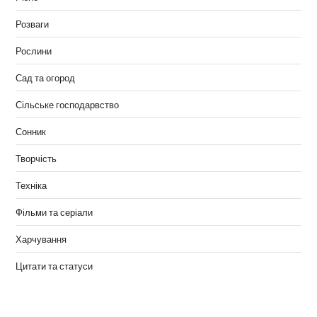
Розваги
Рослини
Сад та огород
Сільське господарвство
Сонник
Творчість
Техніка
Фільми та серіали
Харчування
Цитати та статуси