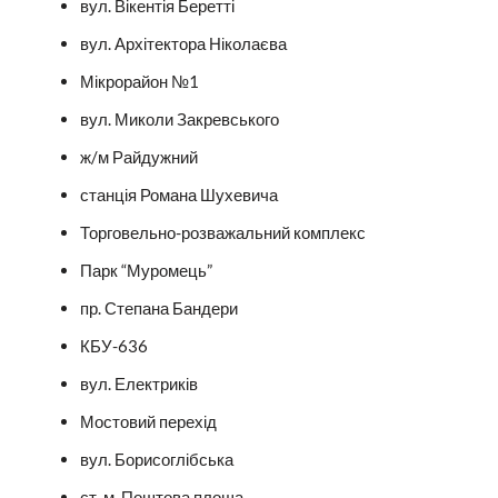
вул. Вікентія Беретті
вул. Архітектора Ніколаєва
Мікрорайон №1
вул. Миколи Закревського
ж/м Райдужний
станція Романа Шухевича
Торговельно-розважальний комплекс
Парк “Муромець”
пр. Степана Бандери
КБУ-636
вул. Електриків
Мостовий перехід
вул. Борисоглібська
ст. м. Поштова площа