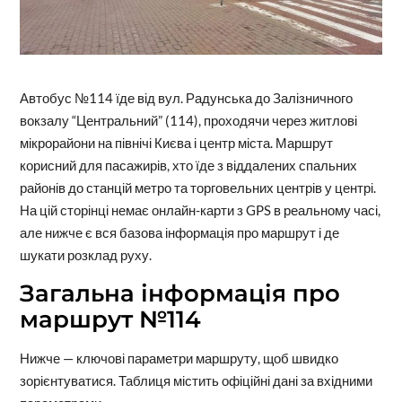
Автобус №114 їде від вул. Радунська до Залізничного
вокзалу “Центральний” (114), проходячи через житлові
мікрорайони на північі Києва і центр міста. Маршрут
корисний для пасажирів, хто їде з віддалених спальних
районів до станцій метро та торговельних центрів у центрі.
На цій сторінці немає онлайн-карти з GPS в реальному часі,
але нижче є вся базова інформація про маршрут і де
шукати розклад руху.
Загальна інформація про
маршрут №114
Нижче — ключові параметри маршруту, щоб швидко
зорієнтуватися. Таблиця містить офіційні дані за вхідними