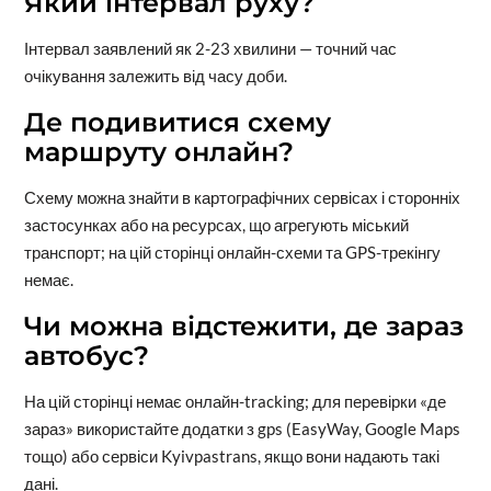
Який інтервал руху?
Інтервал заявлений як 2-23 хвилини — точний час
очікування залежить від часу доби.
Де подивитися схему
маршруту онлайн?
Схему можна знайти в картографічних сервісах і сторонніх
застосунках або на ресурсах, що агрегують міський
транспорт; на цій сторінці онлайн-схеми та GPS-трекінгу
немає.
Чи можна відстежити, де зараз
автобус?
На цій сторінці немає онлайн-tracking; для перевірки «де
зараз» використайте додатки з gps (EasyWay, Google Maps
тощо) або сервіси Kyivpastrans, якщо вони надають такі
дані.