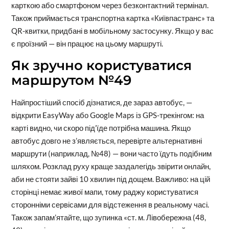
карткою або смартфоном через безконтактний термінал.
Також приймається транспортна картка «Київпастранс» та
QR-квитки, придбані в мобільному застосунку. Якщо у вас
є проїзний — він працює на цьому маршруті.
Як зручно користуватися
маршрутом №49
Найпростіший спосіб дізнатися, де зараз автобус, —
відкрити EasyWay або Google Maps із GPS-трекінгом: на
карті видно, чи скоро під’їде потрібна машина. Якщо
автобус довго не з’являється, перевірте альтернативні
маршрути (наприклад, №48) — вони часто їдуть подібним
шляхом. Розклад руху краще заздалегідь звірити онлайн,
аби не стояти зайві 10 хвилин під дощем. Важливо: на цій
сторінці немає живої мапи, тому раджу користуватися
сторонніми сервісами для відстеження в реальному часі.
Також запам’ятайте, що зупинка «ст. м. Лівобережна (48,