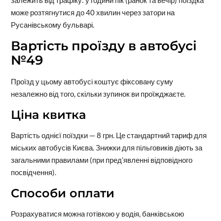
залежить від трафіку: у години пік (ранок та вечір) поїздка
може розтягнутися до 40 хвилин через затори на
Русанівському бульварі.
Вартість проїзду в автобусі
№49
Проїзд у цьому автобусі коштує фіксовану суму
незалежно від того, скільки зупинок ви проїжджаєте.
Ціна квитка
Вартість однієї поїздки — 8 грн. Це стандартний тариф для
міських автобусів Києва. Знижки для пільговиків діють за
загальними правилами (при пред’явленні відповідного
посвідчення).
Способи оплати
Розрахуватися можна готівкою у водія, банківською