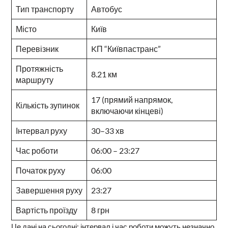
Тип транспорту
Автобус
Місто
Київ
Перевізник
KП “Київпастранс”
Протяжність
8.21 км
маршруту
17 (прямий напрямок,
Кількість зупинок
включаючи кінцеві)
Інтервал руху
30–33 хв
Час роботи
06:00 – 23:27
Початок руху
06:00
Завершення руху
23:27
Вартість проїзду
8 грн
Це дані на сьогодні: інтервал і час роботи можуть незначно