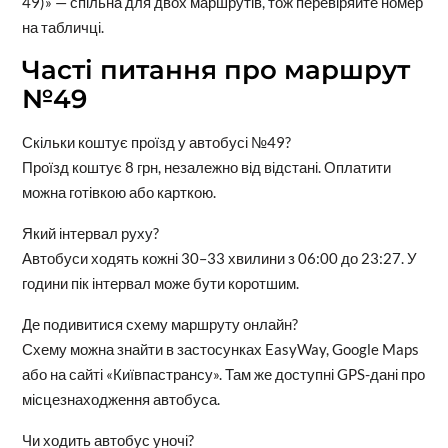
49)» — спільна для двох маршрутів, тож перевіряйте номер
на табличці.
Часті питання про маршрут
№49
Скільки коштує проїзд у автобусі №49?
Проїзд коштує 8 грн, незалежно від відстані. Оплатити
можна готівкою або карткою.
Який інтервал руху?
Автобуси ходять кожні 30–33 хвилини з 06:00 до 23:27. У
години пік інтервал може бути коротшим.
Де подивитися схему маршруту онлайн?
Схему можна знайти в застосунках EasyWay, Google Maps
або на сайті «Київпастрансу». Там же доступні GPS-дані про
місцезнаходження автобуса.
Чи ходить автобус уночі?