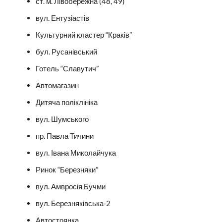
ст. м. Лівобережна (48, 49)
вул. Ентузіастів
Культурний кластер “Краків”
бул. Русанівський
Готель “Славутич”
Автомагазин
Дитяча поліклініка
вул. Шумського
пр. Павла Тичини
вул. Івана Миколайчука
Ринок “Березняки”
вул. Амвросія Бучми
вул. Березняківська-2
Автостоянка