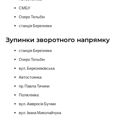
СМБУ
Озеро Тельбін
станція Березняки
Зупинки зворотного напрямку
станція Березняки
Озеро Тельбін
вул. Березняківська
Автостоянка
пр. Павла Тичини
Поліклініка
вул. Амвросія Бучми
вул. Івана Миколайчука