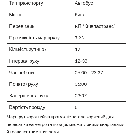
Тип транспорту
Автобус
Місто
Київ
Перевізник
KП “Київпастранс”
Протяжність маршруту
7.23
Кількість зупинок
17
Інтервал руху
12-33
Час роботи
06:00 – 23:37
Початок руху
06:00
Завершення руху
23:37
Вартість проїзду
8
Маршрут короткий за протяжністю, але корисний для
пересадки на метро та поїздок між житловими кварталами
й транспортними вузлами.