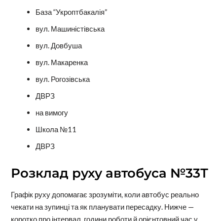
База “Укроптбакалія”
вул. Машиністівська
вул. Довбуша
вул. Макаренка
вул. Рогозівська
ДВРЗ
на вимогу
Школа №11
ДВРЗ
Розклад руху автобуса №33Т
Графік руху допомагає зрозуміти, коли автобус реально
чекати на зупинці та як планувати пересадку. Нижче —
коротко про інтервал, години роботи й орієнтовний час у