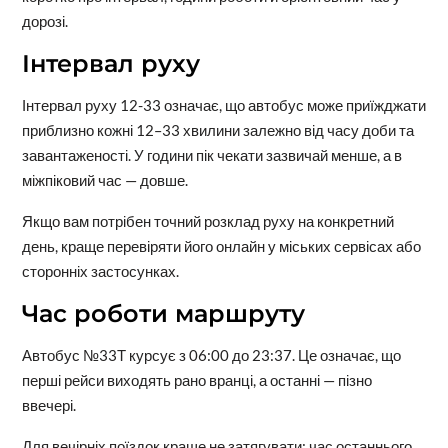
дорозі.
Інтервал руху
Інтервал руху 12-33 означає, що автобус може приїжджати
приблизно кожні 12–33 хвилини залежно від часу доби та
завантаженості. У години пік чекати зазвичай менше, а в
міжпіковий час — довше.
Якщо вам потрібен точний розклад руху на конкретний
день, краще перевіряти його онлайн у міських сервісах або
сторонніх застосунках.
Час роботи маршруту
Автобус №33Т курсує з 06:00 до 23:37. Це означає, що
перші рейси виходять рано вранці, а останні — пізно
ввечері.
Для вечірніх поїздок краще не затягувати: час останнього