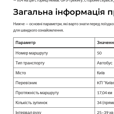
— хоч на цій сторінці немає GPS-трекінгу, сторонні сервіси
Загальна інформація 
Нижче — основні параметри, які варто знати перед поїздкою. 
для швидкого ознайомлення.
Параметр
Значенн
Номер маршруту
50
Тип транспорту
Автобус
Місто
Київ
Перевізник
KП “Київ
Протяжність маршруту
17,04 км
Кількість зупинок
34 (прям
Інтервал руху
25–39 хв