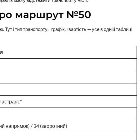
 дають змогу відстежити транспорт у місті.
про маршрут №50
Тут і тип транспорту, і графік, і вартість — усе в одній таблиці
я
пастранс”
ий напрямок) / 34 (зворотний)