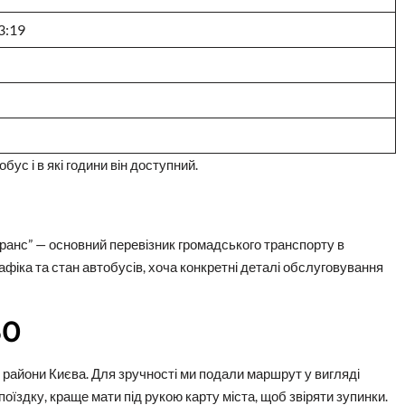
3:19
бус і в які години він доступний.
анс” — основний перевізник громадського транспорту в
афіка та стан автобусів, хоча конкретні деталі обслуговування
50
 райони Києва. Для зручності ми подали маршрут у вигляді
оїздку, краще мати під рукою карту міста, щоб звіряти зупинки.