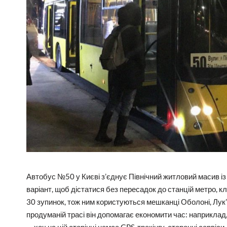
Автобус №50 у Києві з’єднує Північний житловий масив і
варіант, щоб дістатися без пересадок до станцій метро, 
30 зупинок, тож ним користуються мешканці Оболоні, Лук
продуманій трасі він допомагає економити час: наприклад,