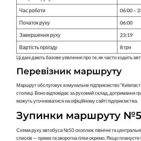
Час роботи
06:00 – 2
Початок руху
06:00
Завершення руху
23:19
Вартість проїзду
8 грн
Ці дані дають базове уявлення про те, як часто ходить авто
Перевізник маршруту
Маршрут обслуговує комунальне підприємство “Київпастр
столиці. Воно відповідає за рухомий склад, дотримання гр
можуть уточнюватися на офіційному сайті підприємства.
Зупинки маршруту №
Схема руху автобуса №50 охоплює північні та центральні
списків — пряма та зворотна гілки окремо. Якщо плануєте п