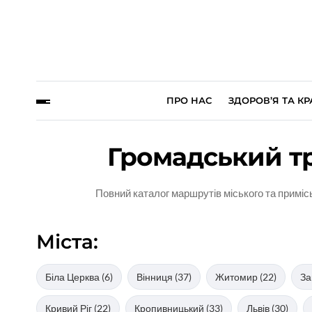
ПРО НАС
ЗДОРОВ’Я ТА КР
Громадський тр
Повний каталог маршрутів міського та примісь
Міста:
Біла Церква (6)
Вінниця (37)
Житомир (22)
За
Кривий Ріг (22)
Кропивницький (33)
Львів (30)