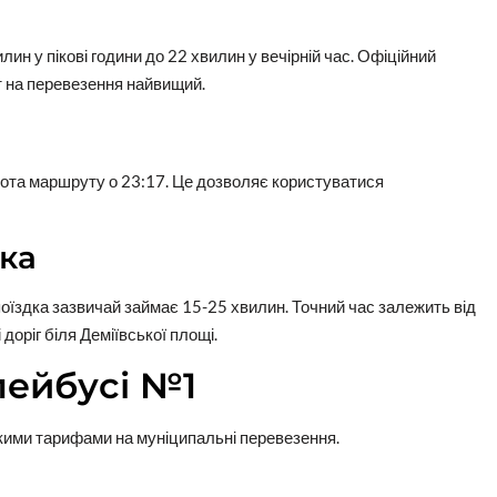
лин у пікові години до 22 хвилин у вечірній час. Офіційний
т на перевезення найвищий.
бота маршруту о 23:17. Це дозволяє користуватися
дка
поїздка зазвичай займає 15-25 хвилин. Точний час залежить від
доріг біля Деміївської площі.
лейбусі №1
ькими тарифами на муніципальні перевезення.