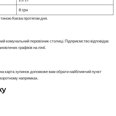
8 грн
стиною Києва протягом дня.
ний комунальний перевізник столиці. Підприємство відповідає
овлених графіків на лінії.
ьна карта зупинок допоможе вам обрати найближчий пункт
 зворотному напрямках.
ку