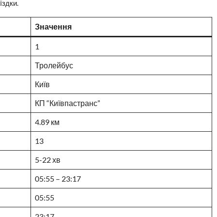
їздки.
Значення
1
Тролейбус
Київ
КП “Київпастранс”
4.89 км
13
5-22 хв
05:55 – 23:17
05:55
23:17