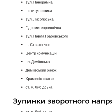
вул. Панорамна
Інститут фізики
вул. Лисогірська
Гідрометеорологічна
вул. Павла Грабовського
ш. Стратегічне
Центр комунікацій
пл. Деміївська
Деміївський ринок
Храм всіх святих
ст. м. Либідська
Зупинки зворотного напр
ст. м. Либідська