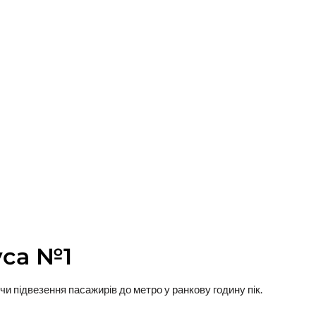
уса №1
и підвезення пасажирів до метро у ранкову годину пік.