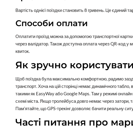
Вартість однієї поїздки становить 8 гривень. Це єдиний 
Способи оплати
Оплатити проїзд можна за допомогою транспортної картки
через валідатор. Також доступна оплата через QR-код у 
квиток.
Як зручно користуват
Щоб поїздка була максимально комфортною, радимо зазда
транспорт. Хоча на цій сторінці немає динамічного табло,
такими як EasyWay або Google Maps. Там у режимі онлайн 
схемі міста. Якщо тролейбуса довго немає через затори,
Пам’ятайте, що GPS-трекінг дозволяє бачити реальну ситуа
Часті питання про ма