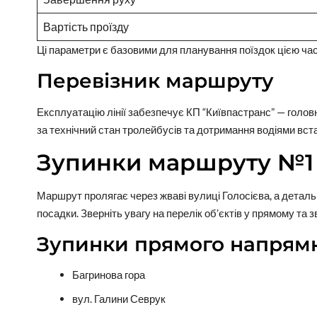
Вартість проїзду
Ці параметри є базовими для планування поїздок цією ча
Перевізник маршруту
Експлуатацію лінії забезпечує КП “Київпастранс” — голов
за технічний стан тролейбусів та дотримання водіями встан
Зупинки маршруту №1
Маршрут пролягає через жваві вулиці Голосієва, а детал
посадки. Зверніть увагу на перелік об’єктів у прямому та
Зупинки прямого напрям
Багринова гора
вул. Галини Севрук