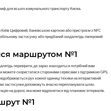
тариф для всього комунального транспорту Києва.
 Киїів Цифровий, банківською карткою або пристроєм з NFC
мобільному застосунку або придбаний заздалегідь паперовий
ися маршрутом №1
легідь перевірити, де зараз знаходиться потрібний вам
 ви можете скористатися сторонніми сервісами з підтримкою GPS,
відображається рух кожної одиниці техніки на інтерактивній
 такі застосунки допоможуть вчасно перепланувати шлях.
цію на дорозі, яка може відрізнятися від планових інтервалів.
ршрут №1