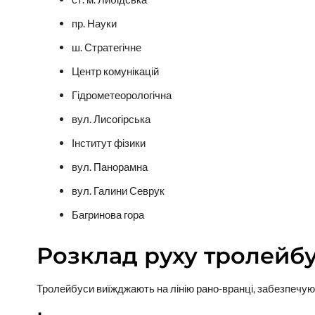
пр. Науки
ш. Стратегічне
Центр комунікацій
Гідрометеорологічна
вул. Лисогірська
Інститут фізики
вул. Панорамна
вул. Галини Севрук
Багринова гора
Розклад руху тролейб
Тролейбуси виїжджають на лінію рано-вранці, забезпечуюч