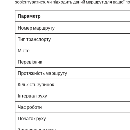
зорієнтуватися, чи підходить даний маршрут для вашої по
Параметр
Номер маршруту
Тип транспорту
Місто
Перевізник
Протяжність маршруту
Кількість зупинок
Інтервал руху
Час роботи
Початок руху
Завершення руху