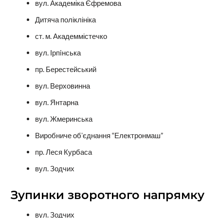
вул. Академіка Єфремова
Дитяча поліклініка
ст. м. Академмістечко
вул. Ірпiнська
пр. Берестейський
вул. Верховинна
вул. Янтарна
вул. Жмеринська
Виробниче обʼєднання “Електронмаш”
пр. Леся Курбаса
вул. Зодчих
Зупинки зворотного напрямку
вул. Зодчих