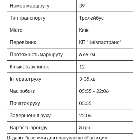
Номер маршруту
39
Тип транспорту
Тролейбус
Місто
Київ
Перевізник
КП “Київпастранс”
Протяжність маршруту
6.69 км
Кількість зупинок
12
Інтервал руху
3-35 хв
Час роботи
05:55 – 22:06
Початок руху
05:55
Завершення руху
22:06
Вартість проїзду
8 грн
Ці дані є базовими для планування поїздки цим