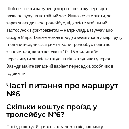
Щоб не стояти на зупинці марно, спочатку перевірте
розклад руху на потрібний час. Якщо хочете знати, де
зараз знаходиться тролейбус, відкрийте мобільний
застосунок з gps-трекінгом — наприклад, EasyWay або
Google Maps. Там же можна швидко знайти карту маршруту
і подивитися, чи є затримки. Коли тролейбус довго не
з’являється, варто почекати 10–15 хвилин або
переглянути онлайн-статус на кілька зупинок уперед.
Завжди майте запасний варіант пересадки, особливо в
години пік.
Часті питання про маршрут
№6
Скільки коштує проїзд у
тролейбус №6?
Проїзд коштує 8 гривень незалежно від напрямку.