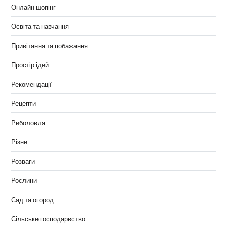
Онлайн шопінг
Освіта та навчання
Привітання та побажання
Простір ідей
Рекомендації
Рецепти
Риболовля
Різне
Розваги
Рослини
Сад та огород
Сільське господарвство