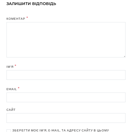
ЗАЛИШИТИ ВІДПОВІДЬ
*
КОМЕНТАР
*
ІМ'Я
*
EMAIL
САЙТ
ЗБЕРЕГТИ МОЄ ІМ'Я, E-MAIL, ТА АДРЕСУ САЙТУ В ЦЬОМУ