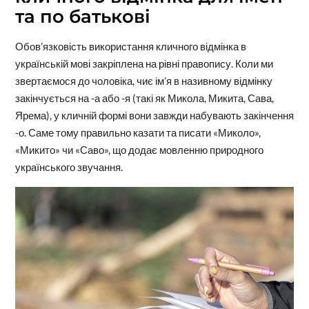
та по батькові
Обов’язковість використання кличного відмінка в
українській мові закріплена на рівні правопису. Коли ми
звертаємося до чоловіка, чиє ім’я в називному відмінку
закінчується на -а або -я (такі як Микола, Микита, Сава,
Ярема), у кличній формі вони завжди набувають закінчення
-о. Саме тому правильно казати та писати «Миколо»,
«Микито» чи «Саво», що додає мовленню природного
українського звучання.