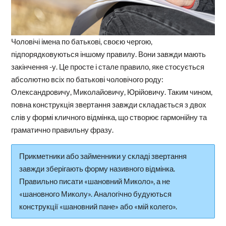
Чоловічі імена по батькові, своєю чергою,
підпорядковуються іншому правилу. Вони завжди мають
закінчення -у. Це просте і стале правило, яке стосується
абсолютно всіх по батькові чоловічого роду:
Олександровичу, Миколайовичу, Юрійовичу. Таким чином,
повна конструкція звертання завжди складається з двох
слів у формі кличного відмінка, що створює гармонійну та
граматично правильну фразу.
Прикметники або займенники у складі звертання
завжди зберігають форму називного відмінка.
Правильно писати «шановний Миколо», а не
«шановного Миколу». Аналогічно будуються
конструкції «шановний пане» або «мій колего».