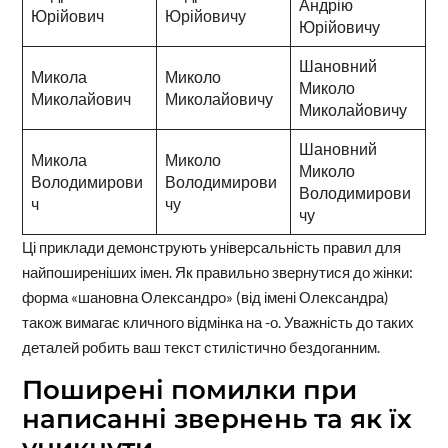
Андрію
Юрійович
Юрійовичу
Юрійовичу
Шановний
Микола
Миколо
Миколо
Миколайович
Миколайовичу
Миколайовичу
Шановний
Микола
Миколо
Миколо
Володимирови
Володимирови
Володимирови
ч
чу
чу
Ці приклади демонструють універсальність правил для
найпоширеніших імен. Як правильно звернутися до жінки:
форма «шановна Олександро» (від імені Олександра)
також вимагає кличного відмінка на -о. Уважність до таких
деталей робить ваш текст стилістично бездоганним.
Поширені помилки при
написанні звернень та як їх
уникнути