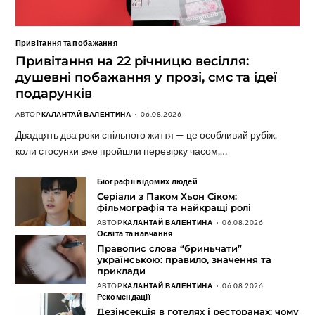
Привітання та побажання
Привітання на 22 річницю весілля:
душевні побажання у прозі, смс та ідеї
подарунків
АВТОР
КАЛАНТАЙ ВАЛЕНТИНА
06.08.2026
Двадцять два роки спільного життя — це особливий рубіж,
коли стосунки вже пройшли перевірку часом,…
Біографії відомих людей
Серіали з Паком Хьон Сіком:
фільмографія та найкращі ролі
АВТОР
КАЛАНТАЙ ВАЛЕНТИНА
06.08.2026
Освіта та навчання
Правопис слова “бриньчати”
українською: правило, значення та
приклади
АВТОР
КАЛАНТАЙ ВАЛЕНТИНА
06.08.2026
Рекомендації
Дезінсекція в готелях і ресторанах: чому