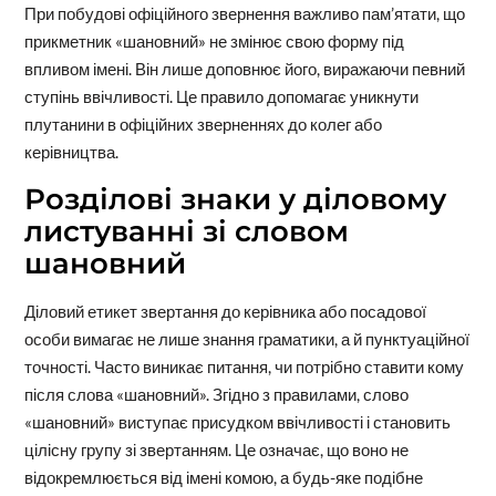
При побудові офіційного звернення важливо пам’ятати, що
прикметник «шановний» не змінює свою форму під
впливом імені. Він лише доповнює його, виражаючи певний
ступінь ввічливості. Це правило допомагає уникнути
плутанини в офіційних зверненнях до колег або
керівництва.
Розділові знаки у діловому
листуванні зі словом
шановний
Діловий етикет звертання до керівника або посадової
особи вимагає не лише знання граматики, а й пунктуаційної
точності. Часто виникає питання, чи потрібно ставити кому
після слова «шановний». Згідно з правилами, слово
«шановний» виступає присудком ввічливості і становить
цілісну групу зі звертанням. Це означає, що воно не
відокремлюється від імені комою, а будь-яке подібне