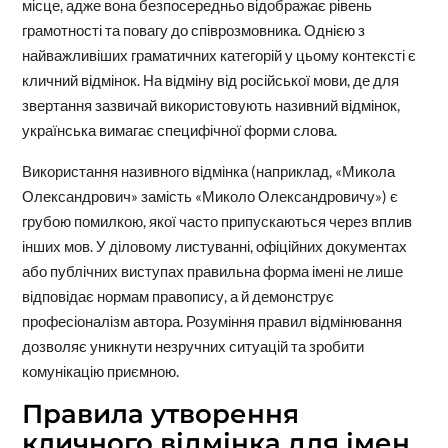
місце, адже вона безпосередньо відображає рівень
грамотності та повагу до співрозмовника. Однією з
найважливіших граматичних категорій у цьому контексті є
кличний відмінок. На відміну від російської мови, де для
звертання зазвичай використовують називний відмінок,
українська вимагає специфічної форми слова.
Використання називного відмінка (наприклад, «Микола
Олександрович» замість «Миколо Олександровичу») є
грубою помилкою, якої часто припускаються через вплив
інших мов. У діловому листуванні, офіційних документах
або публічних виступах правильна форма імені не лише
відповідає нормам правопису, а й демонструє
професіоналізм автора. Розуміння правил відмінювання
дозволяє уникнути незручних ситуацій та зробити
комунікацію приємною.
Правила утворення
кличного відмінка для імен