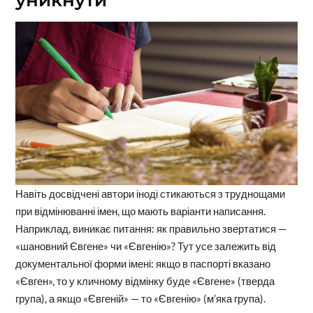
Навіть досвідчені автори іноді стикаються з труднощами
при відмінюванні імен, що мають варіанти написання.
Наприклад, виникає питання: як правильно звертатися —
«шановний Євгене» чи «Євгенію»? Тут усе залежить від
документальної форми імені: якщо в паспорті вказано
«Євген», то у кличному відмінку буде «Євгене» (тверда
група), а якщо «Євгеній» — то «Євгенію» (м’яка група).