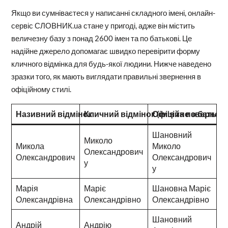
Якщо ви сумніваєтеся у написанні складного імені, онлайн-
сервіс СЛОВНИК.ua стане у пригоді, адже він містить
величезну базу з понад 2600 імен та по батькові. Це
надійне джерело допомагає швидко перевірити форму
кличного відмінка для будь-якої людини. Нижче наведено
зразки того, як мають виглядати правильні звернення в
офіційному стилі.
Називний відмінок
Кличний відмінок (ім’я та по батьков
Офіційне звернен
Шановний
Миколо
Микола
Миколо
Олександрович
Олександрович
Олександрович
у
у
Марія
Маріє
Шановна Маріє
Олександрівна
Олександрівно
Олександрівно
Шановний
Андрій
Андрію