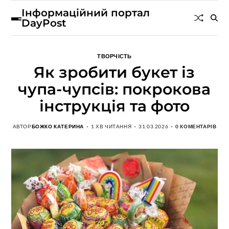
Інформаційний портал
DayPost
ТВОРЧІСТЬ
Як зробити букет із
чупа-чупсів: покрокова
інструкція та фото
АВТОР
БОЖКО КАТЕРИНА
1 ХВ ЧИТАННЯ
31.03.2026
0 КОМЕНТАРІВ