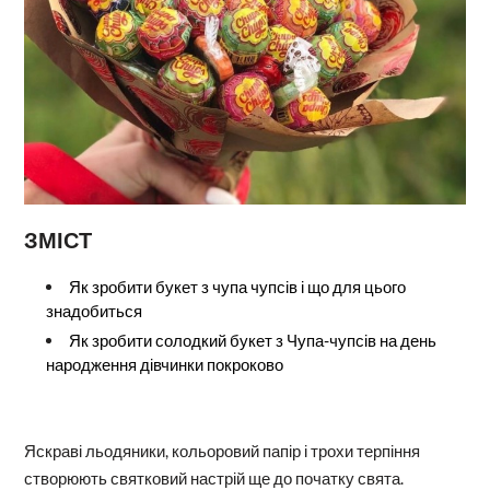
ЗМІСТ
Як зробити букет з чупа чупсів і що для цього
знадобиться
Як зробити солодкий букет з Чупа-чупсів на день
народження дівчинки покроково
Яскраві льодяники, кольоровий папір і трохи терпіння
створюють святковий настрій ще до початку свята.