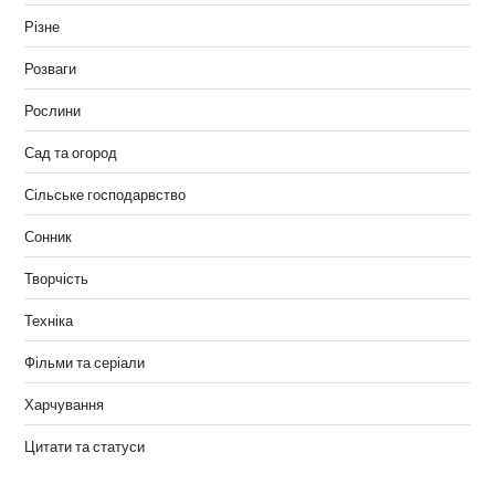
Різне
Розваги
Рослини
Сад та огород
Сільське господарвство
Сонник
Творчість
Техніка
Фільми та серіали
Харчування
Цитати та статуси