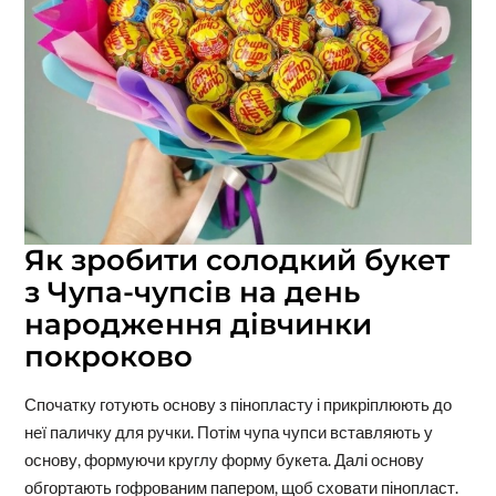
Як зробити солодкий букет
з Чупа-чупсів на день
народження дівчинки
покроково
Спочатку готують основу з пінопласту і прикріплюють до
неї паличку для ручки. Потім чупа чупси вставляють у
основу, формуючи круглу форму букета. Далі основу
обгортають гофрованим папером, щоб сховати пінопласт.