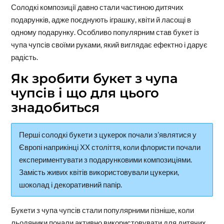
Солодкі композиції давно стали частиною дитячих
подарунків, адже поєднують іграшку, квіти й ласощі в
одному подарунку. Особливо популярним став букет із
чупа чупсів своїми руками, який виглядає ефектно і дарує
радість.
Як зробити букет з чупа
чупсів і що для цього
знадобиться
Перші солодкі букети з цукерок почали з’являтися у
Європі наприкінці ХХ століття, коли флористи почали
експериментувати з подарунковими композиціями.
Замість живих квітів використовували цукерки,
шоколад і декоративний папір.
Букети з чупа чупсів стали популярними пізніше, коли
льодяники почали активно використовувати для дитячих