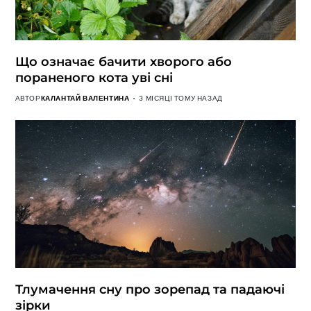
Що означає бачити хворого або
пораненого кота уві сні
АВТОР
КАЛАНТАЙ ВАЛЕНТИНА
3 МІСЯЦІ ТОМУ НАЗАД
Тлумачення сну про зорепад та падаючі
зірки