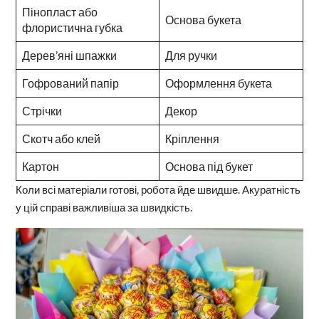
Пінопласт або
Основа букета
флористична губка
Дерев’яні шпажки
Для ручки
Гофрований папір
Оформлення букета
Стрічки
Декор
Скотч або клей
Кріплення
Картон
Основа під букет
Коли всі матеріали готові, робота йде швидше. Акуратність
у цій справі важливіша за швидкість.