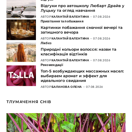
Відгуки про автошколу Любарт Драйв у
Луцьку та огляд навчання
АВТОР
КАЛАНТАЙ ВАЛЕНТИНА
07.08.2026
Привітання та побажання
Картинки побажання смачної вечері та
затишного вечора
АВТОР
КАЛАНТАЙ ВАЛЕНТИНА
07.08.2026
Лікбез
Природні кольори волосся: назви та
класифікація відтінків
АВТОР
КАЛАНТАЙ ВАЛЕНТИНА
07.08.2026
Рекомендації
Топ-5 возбуждающих массажных масел:
выбираем аромат и эффект для
идеального свидания
АВТОР
БАЛАНОВА ОЛЕНА
07.08.2026
ТЛУМАЧЕННЯ СНІВ