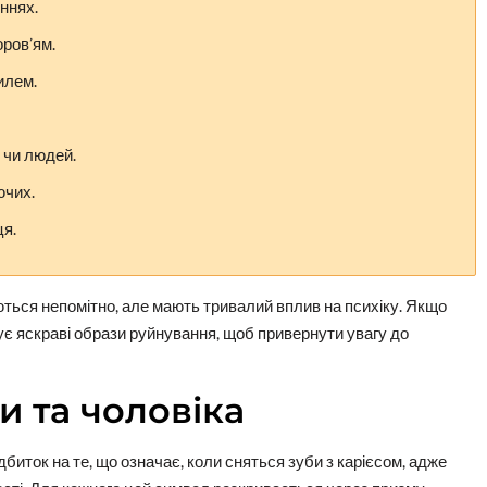
ннях.
оров’ям.
илем.
 чи людей.
ючих.
ця.
аються непомітно, але мають тривалий вплив на психіку. Якщо
є яскраві образи руйнування, щоб привернути увагу до
и та чоловіка
дбиток на те, що означає, коли сняться зуби з карієсом, адже