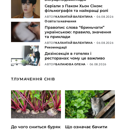
Серіали з Паком Хьон Сіком:
фільмографія та найкращі ролі
АВТОР
КАЛАНТАЙ ВАЛЕНТИНА
06.08.2026
Освіта та навчання
Правопис слова “бриньчати”
українською: правило, значення
та приклади
АВТОР
КАЛАНТАЙ ВАЛЕНТИНА
06.08.2026
Рекомендації
Дезінсекція в готелях і
ресторанах: чому це важливо
АВТОР
БАЛАНОВА ОЛЕНА
06.08.2026
ТЛУМАЧЕННЯ СНІВ
До чого сниться буряк
Що означає бачити