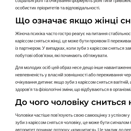
соціальні ролі та очікування формують різні типи тривож
особистих пріоритетів та відповідальності.
Що означає якщо жінці сн
Жіноча психіка часто гостро реагує на питання стабільност
карієсом сняться жінці, це може бути проявом її пережива
із партнером. У випадках, коли зуби з карієсом сняться за
побутові обов’язки, які починають обтяжувати.
Для молодих осіб цей образ несе дещо інше навантаження. К
невпевненість у власній зовнішності або переживання чер
очікування дитини: якщо зуби з карієсом сняться вагітній
здоров’я та фізіологічні зміни, що відбуваються в організмі
До чого чоловіку сниться 
Чоловіки частіше пов’язують свою самооцінку з успіхом у 
зуби з карієсом сняться чоловіку, це може бути сигналом 
авторитет починає потроху «кришитися». Це заклик до перег