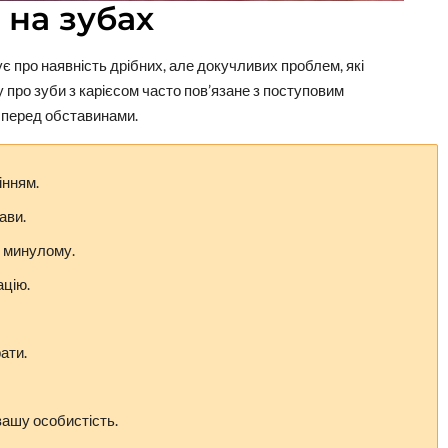
 на зубах
ує про наявність дрібних, але докучливих проблем, які
 про зуби з карієсом часто пов’язане з поступовим
 перед обставинами.
інням.
ави.
 минулому.
ацію.
ати.
вашу особистість.