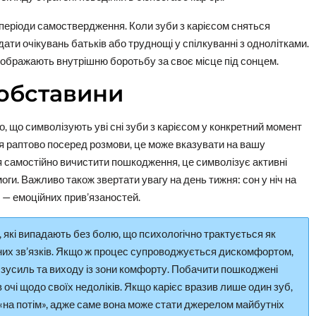
періоди самоствердження. Коли зуби з карієсом сняться
ати очікувань батьків або труднощі у спілкуванні з однолітками.
відображають внутрішню боротьбу за своє місце під сонцем.
 обставини
о, що символізують уві сні зуби з карієсом у конкретний момент
ся раптово посеред розмови, це може вказувати на вашу
я самостійно вичистити пошкодження, це символізує активні
ги. Важливо також звертати увагу на день тижня: сон у ніч на
ю — емоційних прив’язаностей.
, які випадають без болю, що психологічно трактується як
них зв’язків. Якщо ж процес супроводжується дискомфортом,
х зусиль та виходу із зони комфорту. Побачити пошкоджені
в очі щодо своїх недоліків. Якщо карієс вразив лише один зуб,
е «на потім», адже саме вона може стати джерелом майбутніх