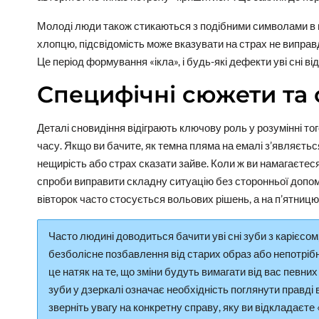
Молоді люди також стикаються з подібними символами в 
хлопцю, підсвідомість може вказувати на страх не виправд
Це період формування «ікла», і будь-які дефекти уві сні 
Специфічні сюжети та
Деталі сновидіння відіграють ключову роль у розумінні тог
часу. Якщо ви бачите, як темна пляма на емалі з’являєть
нещирість або страх сказати зайве. Коли ж ви намагаєтес
спроби виправити складну ситуацію без сторонньої допомо
вівторок часто стосується вольових рішень, а на п’ятниц
Часто людині доводиться бачити уві сні зуби з карієсом
безболісне позбавлення від старих образ або непотріб
це натяк на те, що зміни будуть вимагати від вас певни
зуби у дзеркалі означає необхідність поглянути правді 
зверніть увагу на конкретну справу, яку ви відкладаєт