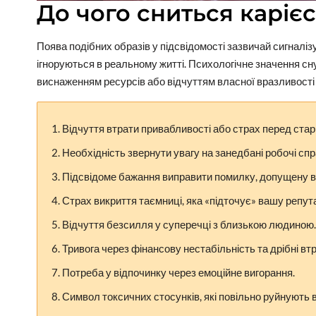
До чого сниться карієс
Поява подібних образів у підсвідомості зазвичай сигналіз
ігноруються в реальному житті. Психологічне значення сну
виснаженням ресурсів або відчуттям власної вразливості
Відчуття втрати привабливості або страх перед стар
Необхідність звернути увагу на занедбані робочі спр
Підсвідоме бажання виправити помилку, допущену в
Страх викриття таємниці, яка «підточує» вашу репут
Відчуття безсилля у суперечці з близькою людиною.
Тривога через фінансову нестабільність та дрібні втр
Потреба у відпочинку через емоційне вигорання.
Символ токсичних стосунків, які повільно руйнують 