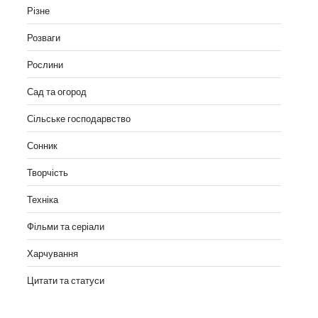
Різне
Розваги
Рослини
Сад та огород
Сільське господарвство
Сонник
Творчість
Техніка
Фільми та серіали
Харчування
Цитати та статуси