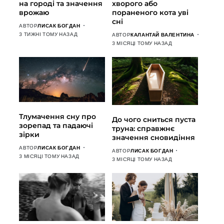
на городі та значення
хворого або
врожаю
пораненого кота уві
сні
АВТОР
ЛИСАК БОГДАН
3 ТИЖНІ ТОМУ НАЗАД
АВТОР
КАЛАНТАЙ ВАЛЕНТИНА
3 МІСЯЦІ ТОМУ НАЗАД
Тлумачення сну про
До чого сниться пуста
зорепад та падаючі
труна: справжнє
зірки
значення сновидіння
АВТОР
ЛИСАК БОГДАН
АВТОР
ЛИСАК БОГДАН
3 МІСЯЦІ ТОМУ НАЗАД
3 МІСЯЦІ ТОМУ НАЗАД