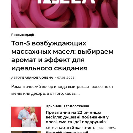
Рекомендації
Топ-5 возбуждающих
массажных масел: выбираем
аромат и эффект для
идеального свидания
АВТОР
БАЛАНОВА ОЛЕНА
07.08.2026
Романтический вечер иногда выигрывает вовсе не от
меню или декора, а от того, как вы…
Привітання та побажання
Привітання на 22 річницю
весілля: душевні побажання у
прозі, смс та ідеї подарунків
АВТОР
КАЛАНТАЙ ВАЛЕНТИНА
06.08.2026
Біографії відомих людей