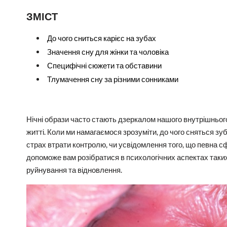
ЗМІСТ
До чого сниться карієс на зубах
Значення сну для жінки та чоловіка
Специфічні сюжети та обставини
Тлумачення сну за різними сонниками
Нічні образи часто стають дзеркалом нашого внутрішнього
житті. Коли ми намагаємося зрозуміти, до чого сняться зу
страх втрати контролю, чи усвідомлення того, що певна с
допоможе вам розібратися в психологічних аспектах таки
руйнування та відновлення.