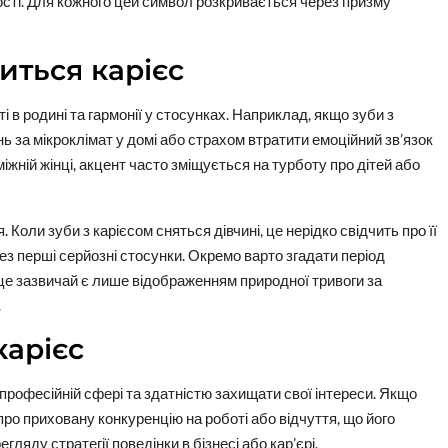
ності. Для кожного цей символ розкривається через призму
иться карієс
і в родині та гармонії у стосунках. Наприклад, якщо зуби з
нь за мікроклімат у домі або страхом втратити емоційний зв’язок
міжній жінці, акцент часто зміщується на турботу про дітей або
оли зуби з карієсом сняться дівчині, це нерідко свідчить про її
ез перші серйозні стосунки. Окремо варто згадати період
, це зазвичай є лише відображенням природної тривоги за
.
карієс
професійній сфері та здатністю захищати свої інтереси. Якщо
про приховану конкуренцію на роботі або відчуття, що його
ляду стратегії поведінки в бізнесі або кар’єрі.