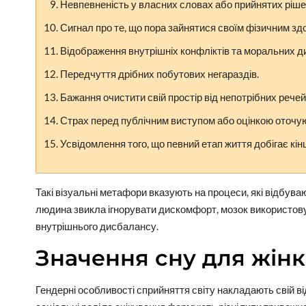
Невпевненість у власних словах або прийнятих ріше
Сигнал про те, що пора зайнятися своїм фізичним зд
Відображення внутрішніх конфліктів та моральних д
Передчуття дрібних побутових негараздів.
Бажання очистити свій простір від непотрібних речей
Страх перед публічним виступом або оцінкою оточу
Усвідомлення того, що певний етап життя добігає кін
Такі візуальні метафори вказують на процеси, які відбув
людина звикла ігнорувати дискомфорт, мозок використову
внутрішнього дисбалансу.
Значення сну для жінк
Гендерні особливості сприйняття світу накладають свій ві