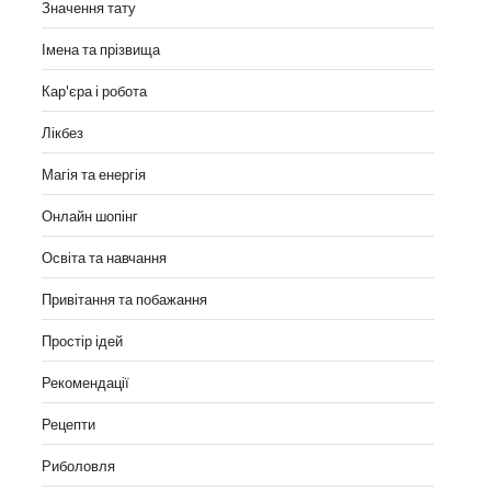
Значення тату
Імена та прізвища
Кар'єра і робота
Лікбез
Магія та енергія
Онлайн шопінг
Освіта та навчання
Привітання та побажання
Простір ідей
Рекомендації
Рецепти
Риболовля