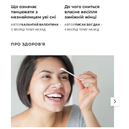
Що означає
До чого сниться
танцювати з
власне весілля
незнайомцем уві сні
заміжній жінці
АВТОР
КАЛАНТАЙ ВАЛЕНТИНА
АВТОР
ЛИСАК БОГДАН
3 МІСЯЦІ ТОМУ НАЗАД
4 МІСЯЦІ ТОМУ НАЗАД
ПРО ЗДОРОВ’Я