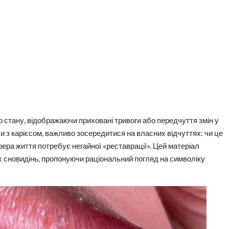
 стану, відображаючи приховані тривоги або передчуття змін у
би з карієсом, важливо зосередитися на власних відчуттях: чи це
фера життя потребує негайної «реставрації». Цей матеріал
х сновидінь, пропонуючи раціональний погляд на символіку