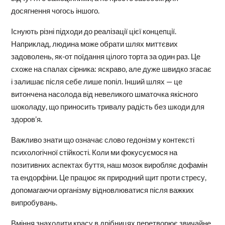
досягнення чогось іншого.
Існують різні підходи до реалізації цієї концепції.
Наприклад, людина може обрати шлях миттєвих
задоволень, як-от поїдання цілого торта за один раз. Це
схоже на спалах сірника: яскраво, але дуже швидко згасає
і залишає після себе лише попіл. Інший шлях — це
витончена насолода від невеликого шматочка якісного
шоколаду, що приносить тривалу радість без шкоди для
здоров’я.
Важливо знати що означає слово гедонізм у контексті
психологічної стійкості. Коли ми фокусуємося на
позитивних аспектах буття, наш мозок виробляє дофамін
та ендорфіни. Це працює як природний щит проти стресу,
допомагаючи організму відновлюватися після важких
випробувань.
Вміння знаходити красу в дрібницях перетворює звичайне