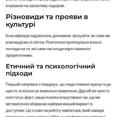
існування на захопливу подорож.
Різновиди та прояви в
культурі
Класифікація задоволень допомагає зрозуміти, як саме ми
взаємодіємо зі світом. Різні епохи пропонували власні
погляди на те, які саме насолоди варто вважати
пріоритетними.
Етичний та психологічний
підходи
Перший напрямок стверджує, що люди повинні прагнути до
щастя, оскільки це морально правильно. Другий же просто
констатує факт: наша психіка влаштована так, що ми
автоматично обираємо найприємніший варіант із
доступних. Це схоже на роботу навігатора, який завжди
прокладає шлях через найбільш комфортні та освітлені