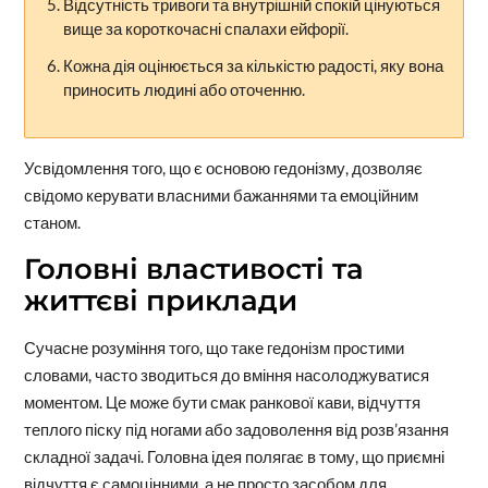
Відсутність тривоги та внутрішній спокій цінуються
вище за короткочасні спалахи ейфорії.
Кожна дія оцінюється за кількістю радості, яку вона
приносить людині або оточенню.
Усвідомлення того, що є основою гедонізму, дозволяє
свідомо керувати власними бажаннями та емоційним
станом.
Головні властивості та
життєві приклади
Сучасне розуміння того, що таке гедонізм простими
словами, часто зводиться до вміння насолоджуватися
моментом. Це може бути смак ранкової кави, відчуття
теплого піску під ногами або задоволення від розв’язання
складної задачі. Головна ідея полягає в тому, що приємні
відчуття є самоцінними, а не просто засобом для