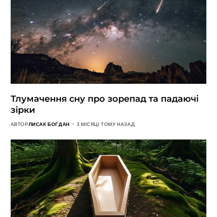
Тлумачення сну про зорепад та падаючі
зірки
АВТОР
ЛИСАК БОГДАН
3 МІСЯЦІ ТОМУ НАЗАД