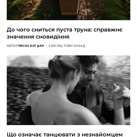
До чого сниться пуста труна: справжнє
значення сновидіння
АВТОР
ЛИСАК БОГДАН
3 МІСЯЦІ ТОМУ НАЗАД
Що означає танцювати з незнайомцем