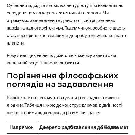
Сучасний підхід також включає турботу про навколишнє
середовище як джерело естетичної насолоди. Ми
отримуємо задоволення від чистого повітря, зелених
парків та гарної архітектури. Таким чином, особисте щастя
стає нерозривно пов’язаним із добробутом суспільства та
планети.
Розуміння цих нюансів дозволяє кожному знайти свій
ідеальний рецепт щасливого життя.
Порівняння філософських
поглядів на задоволення
Різні школи по-своєму трактували роль радості в житті
людини. Таблиця нижче демонструє ключові відмінності
між основними підходами до розуміння щастя.
Напрямок
Джерело радості
Ставлення до болю
Кінцева мета