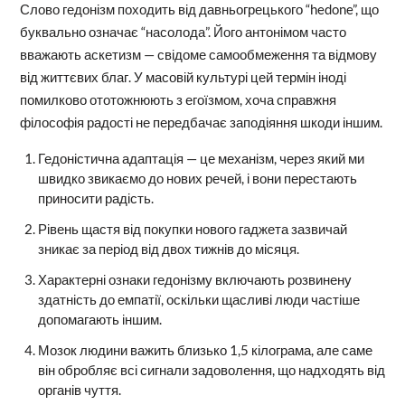
Слово гедонізм походить від давньогрецького “hedone”, що
буквально означає “насолода”. Його антонімом часто
вважають аскетизм — свідоме самообмеження та відмову
від життєвих благ. У масовій культурі цей термін іноді
помилково ототожнюють з егоїзмом, хоча справжня
філософія радості не передбачає заподіяння шкоди іншим.
Гедоністична адаптація — це механізм, через який ми
швидко звикаємо до нових речей, і вони перестають
приносити радість.
Рівень щастя від покупки нового гаджета зазвичай
зникає за період від двох тижнів до місяця.
Характерні ознаки гедонізму включають розвинену
здатність до емпатії, оскільки щасливі люди частіше
допомагають іншим.
Мозок людини важить близько 1,5 кілограма, але саме
він обробляє всі сигнали задоволення, що надходять від
органів чуття.