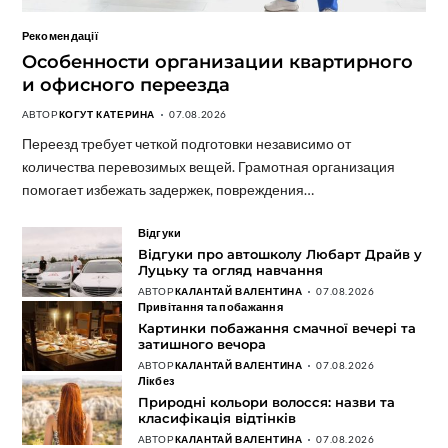
Рекомендації
Особенности организации квартирного
и офисного переезда
АВТОР
КОГУТ КАТЕРИНА
07.08.2026
Переезд требует четкой подготовки независимо от
количества перевозимых вещей. Грамотная организация
помогает избежать задержек, повреждения…
Відгуки
Відгуки про автошколу Любарт Драйв у
Луцьку та огляд навчання
АВТОР
КАЛАНТАЙ ВАЛЕНТИНА
07.08.2026
Привітання та побажання
Картинки побажання смачної вечері та
затишного вечора
АВТОР
КАЛАНТАЙ ВАЛЕНТИНА
07.08.2026
Лікбез
Природні кольори волосся: назви та
класифікація відтінків
АВТОР
КАЛАНТАЙ ВАЛЕНТИНА
07.08.2026