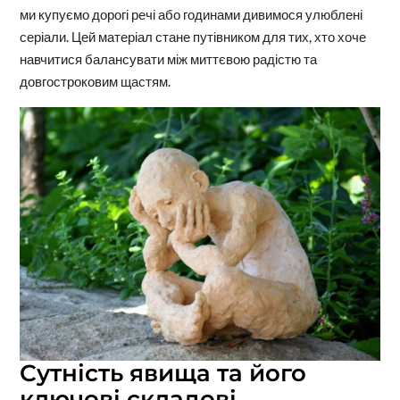
ми купуємо дорогі речі або годинами дивимося улюблені
серіали. Цей матеріал стане путівником для тих, хто хоче
навчитися балансувати між миттєвою радістю та
довгостроковим щастям.
Сутність явища та його
ключові складові