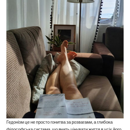
Гедонізм це не просто гонитва за розвагами, а глибока
філософська система, що вчить цінувати життя в усіх його