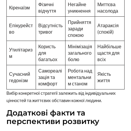
Фізичні
Негайне
Миттєва
Кіренаїзм
відчуття
уникнення
насолода
Прийняття
Епікурейст
Відсутність
Атараксія
заради
во
тривог
(спокій)
спокою
Користь
Мінімізація
Найбільше
Утилітариз
для
загального
щастя для
м
багатьох
болю
всіх
Самореалі
Робота над
Сучасний
Якість
зація та
ментальни
гедонізм
життя
комфорт
м станом
Вибір конкретної стратегії залежить від індивідуальних
цінностей та життєвих обставин кожної людини.
Додаткові факти та
перспективи розвитку