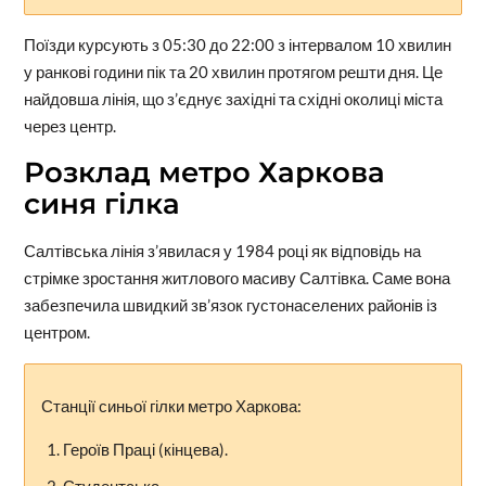
Поїзди курсують з 05:30 до 22:00 з інтервалом 10 хвилин
у ранкові години пік та 20 хвилин протягом решти дня. Це
найдовша лінія, що з’єднує західні та східні околиці міста
через центр.
Розклад метро Харкова
синя гілка
Салтівська лінія з’явилася у 1984 році як відповідь на
стрімке зростання житлового масиву Салтівка. Саме вона
забезпечила швидкий зв’язок густонаселених районів із
центром.
Станції синьої гілки метро Харкова:
Героїв Праці (кінцева).