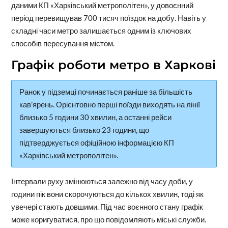
даними КП «Харківський метрополітен», у довоєнний
період перевищував 700 тисяч поїздок на добу. Навіть у
складні часи метро залишається одним із ключових
способів пересування містом.
Графік роботи метро в Харкові
Ранок у підземці починається раніше за більшість
кав’ярень. Орієнтовно перші поїзди виходять на лінії
близько 5 години 30 хвилин, а останні рейси
завершуються близько 23 години, що
підтверджується офіційною інформацією КП
«Харківський метрополітен».
Інтервали руху змінюються залежно від часу доби, у
години пік вони скорочуються до кількох хвилин, тоді як
увечері стають довшими. Під час воєнного стану графік
може коригуватися, про що повідомляють міські служби.