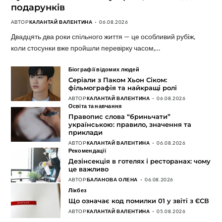
подарунків
АВТОР
КАЛАНТАЙ ВАЛЕНТИНА
06.08.2026
Двадцять два роки спільного життя — це особливий рубіж,
коли стосунки вже пройшли перевірку часом,…
Біографії відомих людей
Серіали з Паком Хьон Сіком:
фільмографія та найкращі ролі
АВТОР
КАЛАНТАЙ ВАЛЕНТИНА
06.08.2026
Освіта та навчання
Правопис слова “бриньчати”
українською: правило, значення та
приклади
АВТОР
КАЛАНТАЙ ВАЛЕНТИНА
06.08.2026
Рекомендації
Дезінсекція в готелях і ресторанах: чому
це важливо
АВТОР
БАЛАНОВА ОЛЕНА
06.08.2026
Лікбез
Що означає код помилки 01 у звіті з ЄСВ
АВТОР
КАЛАНТАЙ ВАЛЕНТИНА
05.08.2026