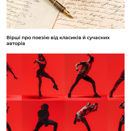
Вірші про поезію від класиків й сучасних
авторів