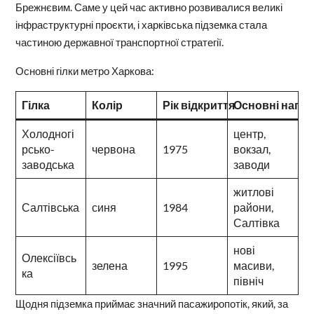
Брежнєвим. Саме у цей час активно розвивалися великі
інфраструктурні проєкти, і харківська підземка стала
частиною державної транспортної стратегії.
Основні гілки метро Харкова:
Гілка
Колір
Рік відкриття
Основні напр
Холодногі
центр,
рсько-
червона
1975
вокзал,
заводська
заводи
житлові
Салтівська
синя
1984
райони,
Салтівка
нові
Олексіївсь
зелена
1995
масиви,
ка
північ
Щодня підземка приймає значний пасажиропотік, який, за