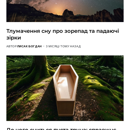
Тлумачення сну про зорепад та падаючі
зірки
АВТОР
ЛИСАК БОГДАН
3 МІСЯЦІ ТОМУ НАЗАД
До чого сниться пуста труна: справжнє