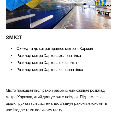
ЗМІСТ
Схема та до котрої працює метро в Харкові
Розклад метро Харкова зелена гілка
Розклад метро Харкова синя гілка
Розклад метро Харкова червона гілка
Місто прокидається рано, і разом із ним оживає розклад
метро Харкова, який диктує ритм поїздок. Під землею
щодня рухається система, що з’єднує райони, економить
час і задає темп великому місту.