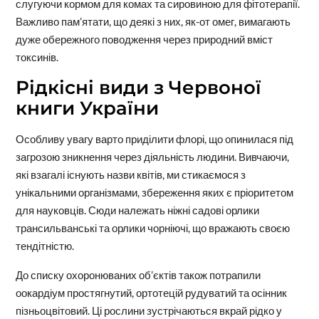
слугуючи кормом для комах та сировиною для фітотерапії.
Важливо пам’ятати, що деякі з них, як-от омег, вимагають
дуже обережного поводження через природний вміст
токсинів.
Рідкісні види з Червоної
книги України
Особливу увагу варто приділити флорі, що опинилася під
загрозою зникнення через діяльність людини. Вивчаючи,
які взагалі існують назви квітів, ми стикаємося з
унікальними організмами, збереження яких є пріоритетом
для науковців. Сюди належать ніжні садові орлики
трансильванські та орлики чорніючі, що вражають своєю
тендітністю.
До списку охоронюваних об’єктів також потрапили
оокардіум простягнутий, ортотецій рудуватий та осінник
пізньоцвітовий. Ці рослини зустрічаються вкрай рідко у