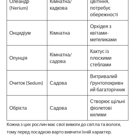
Олеандр
Кімнатна/
цвітіння,
(Nerium)
кадкова
потребує
обережності
Орхідея з
Онцидіум
Кімнатна
квітами-
метеликами
Кактус із
Кімнатна/
Опунція
плоскими
садова
стеблами
Витривалий
Очиток (Sedum)
Садова
ґрунтопокривн
ий багаторічник
Створює щільні
Обрієта
Садова
фіолетові
килими
Кожна з цих рослин має свої вимоги до світла та вологи,
тому перед посадкою варто вивчити їхній характер.