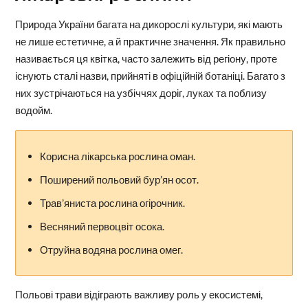
Природа України багата на дикорослі культури, які мають
не лише естетичне, а й практичне значення. Як правильно
називається ця квітка, часто залежить від регіону, проте
існують сталі назви, прийняті в офіційній ботаніці. Багато з
них зустрічаються на узбіччях доріг, луках та поблизу
водойм.
Корисна лікарська рослина оман.
Поширений польовий бур’ян осот.
Трав’яниста рослина огірочник.
Весняний первоцвіт осока.
Отруйна водяна рослина омег.
Польові трави відіграють важливу роль у екосистемі,