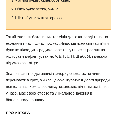
Чотири букви: оман, осот, омег.
П’ять букв: осока, ожина.
Шість букв: очиток, орлики.
Такий словник ботанічних термінів для сканвордів значно
економить час під час пошуку. Якщо рідкісна квітка з п’яти
букв не підходить, радимо переглянути назви рослин на
інші букви алфавіту, такі як А, Б, Г, Є, П, Ш або Я, залежно
від умов вашої гри.
Знання назв представників флори допомагає не лише
перемагати в іграх, а й краще орієнтуватися у світі природи
довкола нас. Кожна рослина, незалежно від кількості літер
у назві, має свою історію та унікальне значення в
біологічному ланцюгу.
ПРО АВТОРА