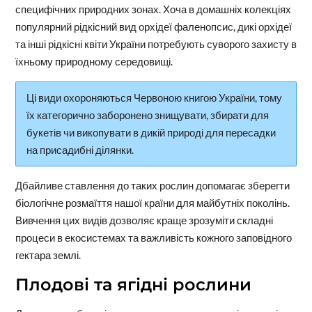
специфічних природних зонах. Хоча в домашніх колекціях
популярний рідкісний вид орхідеї фаленопсис, дикі орхідеї
та інші рідкісні квіти України потребують суворого захисту в
їхньому природному середовищі.
Ці види охороняються Червоною книгою України, тому
їх категорично заборонено знищувати, збирати для
букетів чи викопувати в дикій природі для пересадки
на присадибні ділянки.
Дбайливе ставлення до таких рослин допомагає зберегти
біологічне розмаїття нашої країни для майбутніх поколінь.
Вивчення цих видів дозволяє краще зрозуміти складні
процеси в екосистемах та важливість кожного заповідного
гектара землі.
Плодові та ягідні рослини