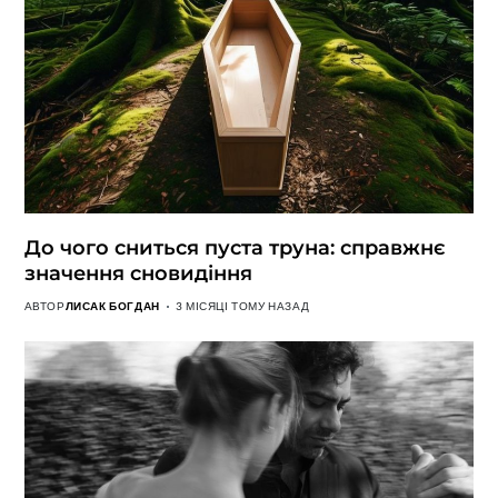
До чого сниться пуста труна: справжнє
значення сновидіння
АВТОР
ЛИСАК БОГДАН
3 МІСЯЦІ ТОМУ НАЗАД