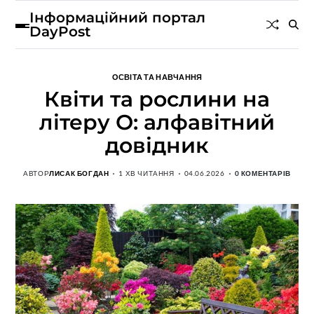
Інформаційний портал
DayPost
ОСВІТА ТА НАВЧАННЯ
Квіти та рослини на
літеру О: алфавітний
довідник
АВТОР
ЛИСАК БОГДАН
1 ХВ ЧИТАННЯ
04.06.2026
0 КОМЕНТАРІВ