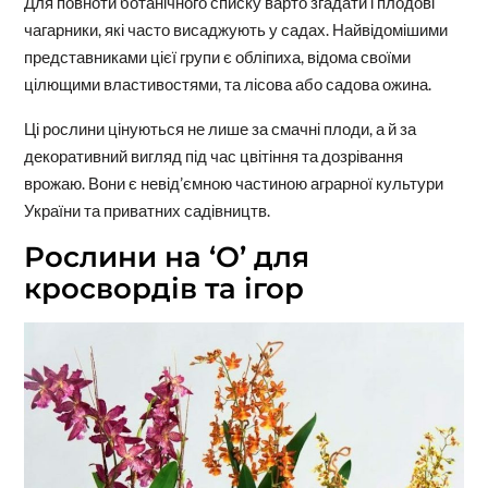
Для повноти ботанічного списку варто згадати і плодові
чагарники, які часто висаджують у садах. Найвідомішими
представниками цієї групи є обліпиха, відома своїми
цілющими властивостями, та лісова або садова ожина.
Ці рослини цінуються не лише за смачні плоди, а й за
декоративний вигляд під час цвітіння та дозрівання
врожаю. Вони є невід’ємною частиною аграрної культури
України та приватних садівництв.
Рослини на ‘О’ для
кросвордів та ігор