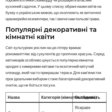
порожні клітинки сканворду чи розширити власний
кухонний садочок. У цьому списку зібрані назви квітів на
букву о українською мовою, що охоплюють як витончені
оранжерейні екземпляри, так і звичні нам польові трави.
Популярні декоративні та
кімнатні квіти
Світ культурних рослин на цю літеру вражає
різноманіттям: від сукулентів до тропічних красунь. Серед
квітникарів особливо цінується популярна кімнатна
орхідея з химерними квітами та екзотичний квітучий
олеандр, який часто прикрашає тераси. Для кам’янистих
гірок ідеальним вибором стане багаторічний декоративний
очиток, що не боїться посухи.
Назва
Категорія (кімнатна/садова)
Особливість
Яскраве