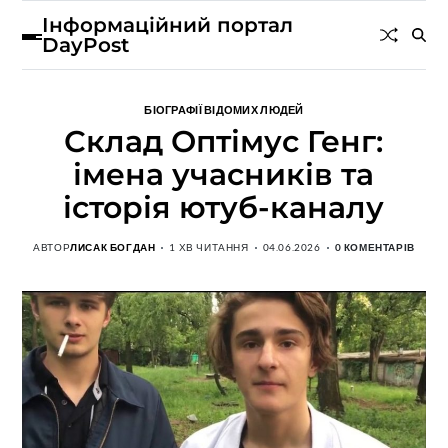
Інформаційний портал
DayPost
БІОГРАФІЇ ВІДОМИХ ЛЮДЕЙ
Склад Оптімус Генг:
імена учасників та
історія ютуб-каналу
АВТОР
ЛИСАК БОГДАН
1 ХВ ЧИТАННЯ
04.06.2026
0 КОМЕНТАРІВ