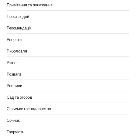
Привітання та побажання
Простір ідей
Рекомендації
Рецепти
Риболовля
Різне
Розваги
Рослини
Сад та огород
Сільське господарвство
Сонник
Творчість