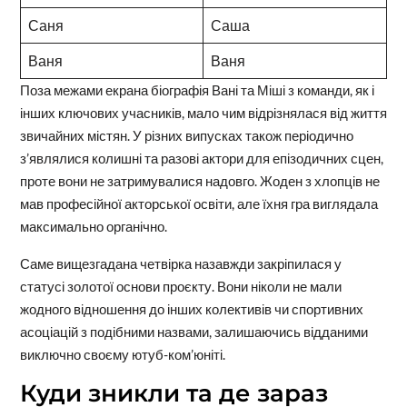
Саня
Саша
Ваня
Ваня
Поза межами екрана біографія Вані та Міші з команди, як і
інших ключових учасників, мало чим відрізнялася від життя
звичайних містян. У різних випусках також періодично
з’являлися колишні та разові актори для епізодичних сцен,
проте вони не затримувалися надовго. Жоден з хлопців не
мав професійної акторської освіти, але їхня гра виглядала
максимально органічно.
Саме вищезгадана четвірка назавжди закріпилася у
статусі золотої основи проєкту. Вони ніколи не мали
жодного відношення до інших колективів чи спортивних
асоціацій з подібними назвами, залишаючись відданими
виключно своєму ютуб-ком’юніті.
Куди зникли та де зараз