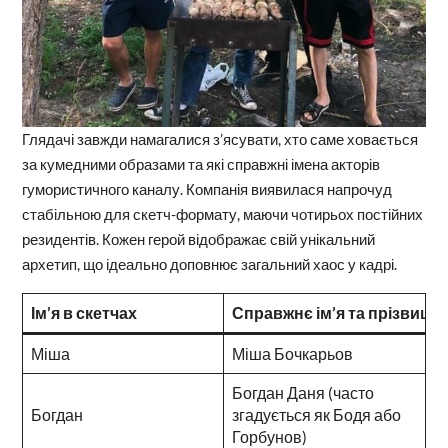
Глядачі завжди намагалися з’ясувати, хто саме ховається
за кумедними образами та які справжні імена акторів
гумористичного каналу. Компанія виявилася напрочуд
стабільною для скетч-формату, маючи чотирьох постійних
резидентів. Кожен герой відображає свій унікальний
архетип, що ідеально доповнює загальний хаос у кадрі.
Ім’я в скетчах
Справжнє ім’я та прізвище
Міша
Міша Бочкарьов
Богдан Даня (часто
Богдан
згадується як Бодя або
Горбунов)