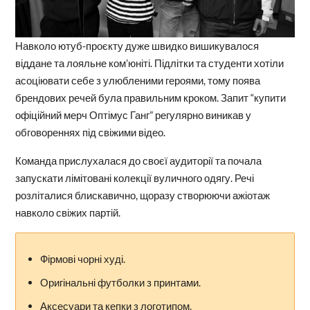
Навколо ютуб-проєкту дуже швидко вишикувалося
віддане та лояльне ком’юніті. Підлітки та студенти хотіли
асоціювати себе з улюбленими героями, тому поява
брендових речей була правильним кроком. Запит “купити
офіційний мерч Оптімус Ганг” регулярно виникав у
обговореннях під свіжими відео.
Команда прислухалася до своєї аудиторії та почала
запускати лімітовані колекції вуличного одягу. Речі
розліталися блискавично, щоразу створюючи ажіотаж
навколо свіжих партій.
Фірмові чорні худі.
Оригінальні футболки з принтами.
Аксесуари та кепки з логотипом.