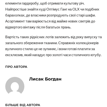
елементи гардеробу, щоб отримати культову річ.
Найпростіше знайти худі Оптімус Ганг на OLX чи подібних
барахолках, де власники розпродують свої старі шафи.
Асортимент там варіюється від майже нових светрів до
відвертого вінтажу після багатьох прань.
Вартість таких рідкісних лотів залежить від року випуску та
загального збереження тканини. Справжніх колекціонерів
вуличного стилю це не зупиняє, і вони готові платити за
ексклюзив, який нагадує про золоті часи столичного ютубу.
ПРО АВТОРА
Лисак Богдан
БІЛЬШЕ ВІД АВТОРА