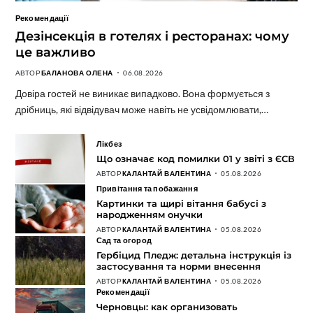
Рекомендації
Дезінсекція в готелях і ресторанах: чому
це важливо
АВТОР
БАЛАНОВА ОЛЕНА
06.08.2026
Довіра гостей не виникає випадково. Вона формується з
дрібниць, які відвідувач може навіть не усвідомлювати,…
Лікбез
Що означає код помилки 01 у звіті з ЄСВ
АВТОР
КАЛАНТАЙ ВАЛЕНТИНА
05.08.2026
Привітання та побажання
Картинки та щирі вітання бабусі з
народженням онучки
АВТОР
КАЛАНТАЙ ВАЛЕНТИНА
05.08.2026
Сад та огород
Гербіцид Пледж: детальна інструкція із
застосування та норми внесення
АВТОР
КАЛАНТАЙ ВАЛЕНТИНА
05.08.2026
Рекомендації
Черновцы: как организовать