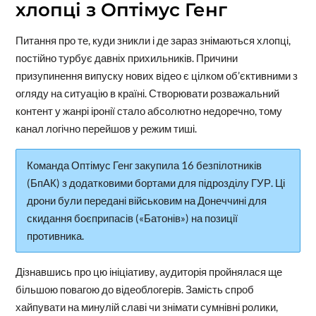
хлопці з Оптімус Генг
Питання про те, куди зникли і де зараз знімаються хлопці,
постійно турбує давніх прихильників. Причини
призупинення випуску нових відео є цілком об’єктивними з
огляду на ситуацію в країні. Створювати розважальний
контент у жанрі іронії стало абсолютно недоречно, тому
канал логічно перейшов у режим тиші.
Команда Оптімус Генг закупила 16 безпілотників
(БпАК) з додатковими бортами для підрозділу ГУР. Ці
дрони були передані військовим на Донеччині для
скидання боєприпасів («Батонів») на позиції
противника.
Дізнавшись про цю ініціативу, аудиторія пройнялася ще
більшою повагою до відеоблогерів. Замість спроб
хайпувати на минулій славі чи знімати сумнівні ролики,