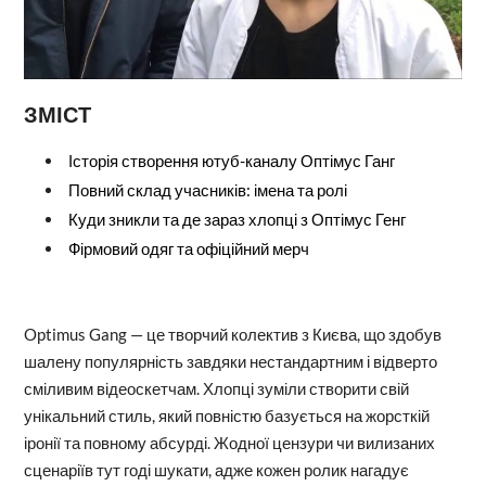
ЗМІСТ
Історія створення ютуб-каналу Оптімус Ганг
Повний склад учасників: імена та ролі
Куди зникли та де зараз хлопці з Оптімус Генг
Фірмовий одяг та офіційний мерч
Optimus Gang — це творчий колектив з Києва, що здобув
шалену популярність завдяки нестандартним і відверто
сміливим відеоскетчам. Хлопці зуміли створити свій
унікальний стиль, який повністю базується на жорсткій
іронії та повному абсурді. Жодної цензури чи вилизаних
сценаріїв тут годі шукати, адже кожен ролик нагадує