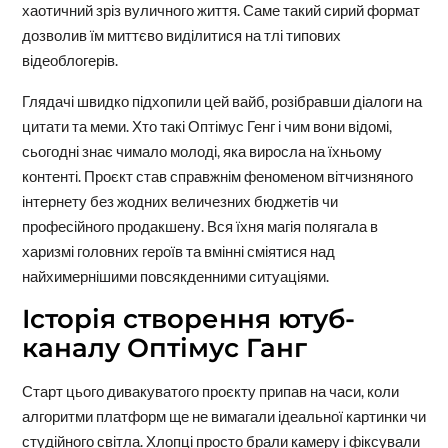
хаотичний зріз вуличного життя. Саме такий сирий формат
дозволив їм миттєво виділитися на тлі типових
відеоблогерів.
Глядачі швидко підхопили цей вайб, розібравши діалоги на
цитати та меми. Хто такі Оптімус Генг і чим вони відомі,
сьогодні знає чимало молоді, яка виросла на їхньому
контенті. Проєкт став справжнім феноменом вітчизняного
інтернету без жодних величезних бюджетів чи
професійного продакшену. Вся їхня магія полягала в
харизмі головних героїв та вмінні сміятися над
найхимернішими повсякденними ситуаціями.
Історія створення ютуб-
каналу Оптімус Ганг
Старт цього дивакуватого проєкту припав на часи, коли
алгоритми платформ ще не вимагали ідеальної картинки чи
студійного світла. Хлопці просто брали камеру і фіксували