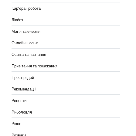
Кар'єра і робота
Лікбез
Магія та енергія
Онлайн шопінг
Освіта та навчання
Привітання та побажання
Простір ідей
Рекомендації
Рецепти
Риболовля
Різне
Розваги