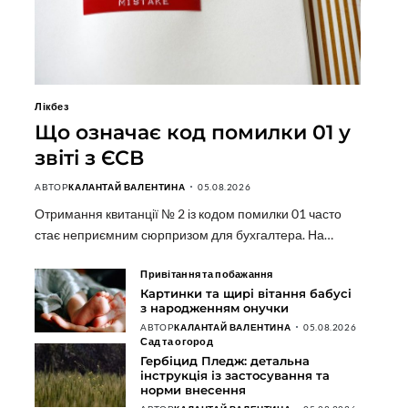
Лікбез
Що означає код помилки 01 у
звіті з ЄСВ
АВТОР
КАЛАНТАЙ ВАЛЕНТИНА
05.08.2026
Отримання квитанції № 2 із кодом помилки 01 часто
стає неприємним сюрпризом для бухгалтера. На…
Привітання та побажання
Картинки та щирі вітання бабусі
з народженням онучки
АВТОР
КАЛАНТАЙ ВАЛЕНТИНА
05.08.2026
Сад та огород
Гербіцид Пледж: детальна
інструкція із застосування та
норми внесення