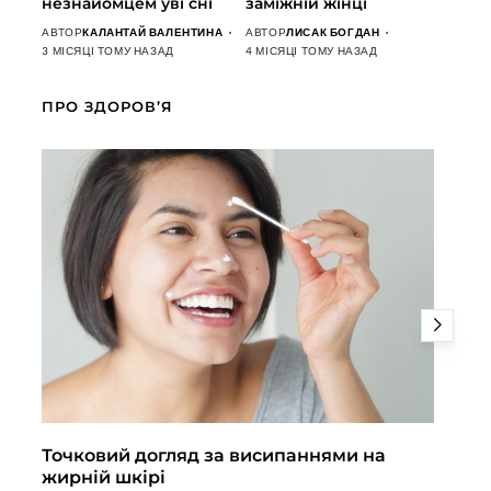
незнайомцем уві сні
заміжній жінці
АВТОР
КАЛАНТАЙ ВАЛЕНТИНА
АВТОР
ЛИСАК БОГДАН
3 МІСЯЦІ ТОМУ НАЗАД
4 МІСЯЦІ ТОМУ НАЗАД
ПРО ЗДОРОВ’Я
Точковий догляд за висипаннями на
По
жирній шкірі
кл