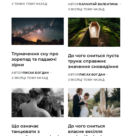
3 ТИЖНІ ТОМУ НАЗАД
АВТОР
КАЛАНТАЙ ВАЛЕНТИНА
3 МІСЯЦІ ТОМУ НАЗАД
Тлумачення сну про
До чого сниться пуста
зорепад та падаючі
труна: справжнє
зірки
значення сновидіння
АВТОР
ЛИСАК БОГДАН
АВТОР
ЛИСАК БОГДАН
3 МІСЯЦІ ТОМУ НАЗАД
3 МІСЯЦІ ТОМУ НАЗАД
Що означає
До чого сниться
танцювати з
власне весілля