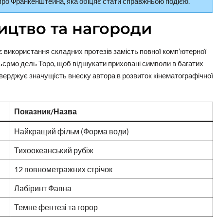
ї про Франкенштейна, яка обіцяє стати справжньою подією.
ицтво та нагороди
 використання складних протезів замість повної комп’ютерної
льєрмо дель Торо, щоб відшукати приховані символи в багатих
тверджує значущість внеску автора в розвиток кінематографічної
Показник/Назва
Найкращий фільм (Форма води)
Тихоокеанський рубіж
12 повнометражних стрічок
Лабіринт Фавна
Темне фентезі та горор