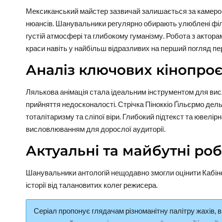
Мексиканський майстер зазвичай залишається за камеро
нюансів. Шанувальники регулярно обирають улюблені філь
густій атмосфері та глибокому гуманізму. Робота з актор
краси навіть у найбільш відразливих на перший погляд п
Аналіз ключових кінопроє
Лялькова анімація стала ідеальним інструментом для ви
прийняття недосконалості. Стрічка Піноккіо Ґільєрмо дел
тоталітаризму та сліпої віри. Глибокий підтекст та ювелі
висловлюванням для дорослої аудиторії.
Актуальні та майбутні ро
Шанувальники антологій нещодавно змогли оцінити Кабінет 
історії від талановитих колег режисера.
Серіал пропонує глядачам різноманітну палітру жахів, в