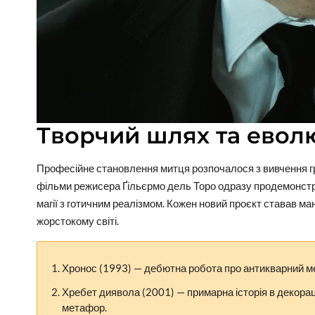
Творчий шлях та евол
Професійне становлення митця розпочалося з вивчення гри
фільми режисера Ґільєрмо дель Торо одразу продемонстр
магії з готичним реалізмом. Кожен новий проєкт ставав ма
жорстокому світі.
Хронос (1993) — дебютна робота про антикварний ме
Хребет диявола (2001) — примарна історія в декорац
метафор.