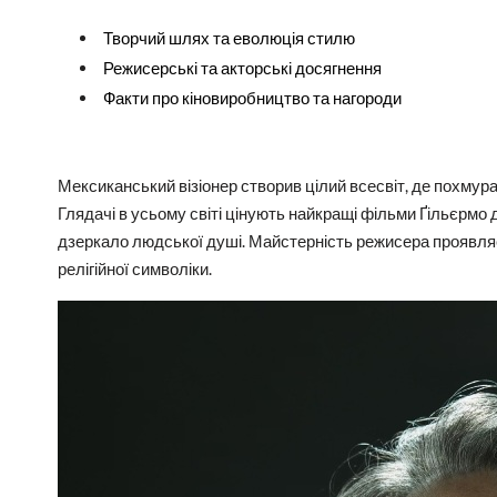
Творчий шлях та еволюція стилю
Режисерські та акторські досягнення
Факти про кіновиробництво та нагороди
Мексиканський візіонер створив цілий всесвіт, де похмур
Глядачі в усьому світі цінують найкращі фільми Ґільєрмо 
дзеркало людської душі. Майстерність режисера проявляєт
релігійної символіки.