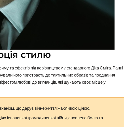
юція стилю
му та ефектів під керівництвом легендарного Діка Сміта. Ранні
ували його пристрасть до тактильних образів та поєднання
ніфестом любові до вигнанців, які шукають своє місце у
ханізм, що дарує вічне життя жахливою ціною.
іях іспанської громадянської війни, сповнена болю та