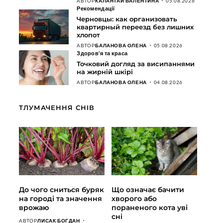
АВТОР
КАЛАНТАЙ ВАЛЕНТИНА
05.08.2026
Рекомендації
Черновцы: как организовать
квартирный переезд без лишних
хлопот
АВТОР
БАЛАНОВА ОЛЕНА
05.08.2026
Здоров'я та краса
Точковий догляд за висипаннями
на жирній шкірі
АВТОР
БАЛАНОВА ОЛЕНА
04.08.2026
ТЛУМАЧЕННЯ СНІВ
До чого сниться буряк
Що означає бачити
на городі та значення
хворого або
врожаю
пораненого кота уві
сні
АВТОР
ЛИСАК БОГДАН