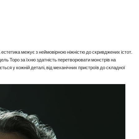
а естетика межує з неймовірною ніжністю до скривджених істот.
дель Торо за їхню здатність перетворювати монстрів на
ься у кожній деталі, від механічних пристроїв до складної