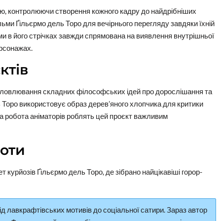
ю, контролюючи створення кожного кадру до найдрібніших
ми Ґільєрмо дель Торо для вечірнього перегляду завдяки їхній
ами в його стрічках завжди спрямована на виявлення внутрішньої
ерсонажах.
ктів
словлювання складних філософських ідей про дорослішання та
ь Торо використовує образ дерев’яного хлопчика для критики
рна робота аніматорів роблять цей проєкт важливим
боти
курйозів Ґільєрмо дель Торо, де зібрано найцікавіші горор-
ід лавкрафтівських мотивів до соціальної сатири. Зараз автор