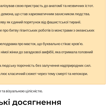
алізував свою пристрасть до анатомії та незвичних істот.
го демона, що став харизматичним захисником людства.
яву як єдиний порятунок від фашистської тиранії.
про битву гігантських роботів із монстрами з океанських
мелодрама про маєток, що буквально стікає кров’ю.
імої жінки до загадкової амфібії, яка отримала головний
та людську порочність без залучення надприродних сил.
слює класичний сюжет через тему смерті та непокори.
та візуальною цілісністю.
ькі досягнення