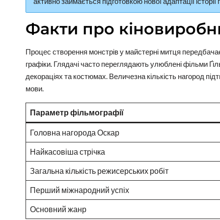
активно займається підготовкою нової адаптації історі
Факти про кіновиробн
Процес створення монстрів у майстерні митця передбачає
графіки. Глядачі часто переглядають улюблені фільми Ґі
декораціях та костюмах. Величезна кількість нагород під
мови.
Параметр фільмографії
Головна нагорода Оскар
Найкасовіша стрічка
Загальна кількість режисерських робіт
Перший міжнародний успіх
Основний жанр