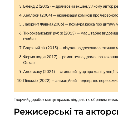
Блейд 2 (2002) — драйвовий екшен, у якому автор ре
Хеллбой (2004) — екранізація коміксів про червоно
Лабіринт Фавна (2006) — похмура казка про дитячу у
Тихоокеанський рубіж (2013) — масштабне видовище 
глибин.
Багряний пік (2015) — візуально досконала готична 
Форма води (2017) — романтична драма про кохання н
Оскар.
Алея жаху (2021) — стильний нуар про маніпуляції 
Піноккіо (2022) — анімаційний шедевр, що переосми
Творчий доробок митця вражає відданістю обраним темам 
Режисерські та акторс