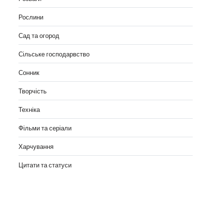
Рослини
Сад та огород
Сільське господарвство
Сонник
Творчість
Техніка
Фільми та серіали
Харчування
Цитати та статуси