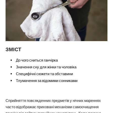
ЗМІСТ
До чого сниться ганчірка
Значення сну для жінки та чоловіка
Специфічні сюжети та обставини
Тлумачення за відомими сонниками
Сприйняття повсякденних предметів у нічних мареннях
часто відображає приховані механізми самоочищення
психіки від зайвих емоційних нашарувань. Коли людина