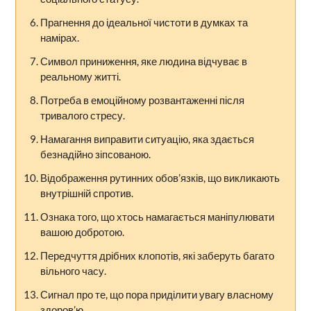
Прагнення до ідеальної чистоти в думках та
намірах.
Символ приниження, яке людина відчуває в
реальному житті.
Потреба в емоційному розвантаженні після
тривалого стресу.
Намагання виправити ситуацію, яка здається
безнадійно зіпсованою.
Відображення рутинних обов’язків, що викликають
внутрішній спротив.
Ознака того, що хтось намагається маніпулювати
вашою добротою.
Передчуття дрібних клопотів, які заберуть багато
вільного часу.
Сигнал про те, що пора приділити увагу власному
здоров’ю.