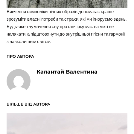
Вивчення символіки нічних образів допомагає краще
зрозуміти власні потреби та страхи, які ми ігноруємо вдень.
Будь-яке тлумачення сну про ганчірку має на меті не
налякати, а підштовхнути до внутрішньої гігієни та гармонії
з навколишнім світом.
ПРО АВТОРА
Калантай Валентина
БІЛЬШЕ ВІД АВТОРА