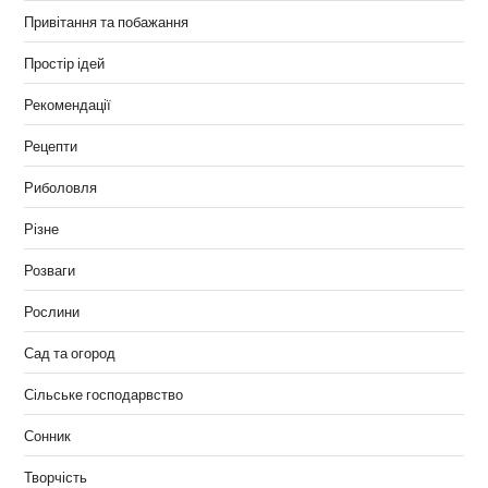
Привітання та побажання
Простір ідей
Рекомендації
Рецепти
Риболовля
Різне
Розваги
Рослини
Сад та огород
Сільське господарвство
Сонник
Творчість