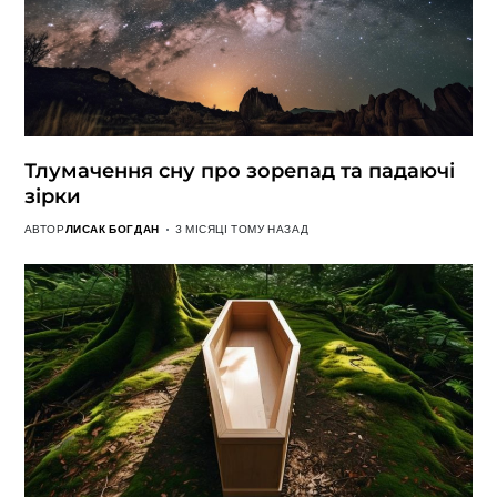
Тлумачення сну про зорепад та падаючі
зірки
АВТОР
ЛИСАК БОГДАН
3 МІСЯЦІ ТОМУ НАЗАД