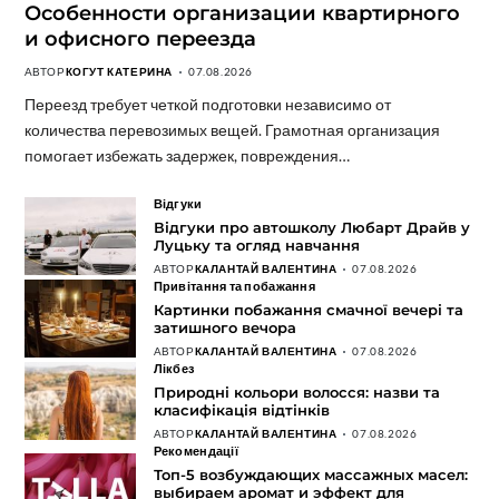
Особенности организации квартирного
и офисного переезда
АВТОР
КОГУТ КАТЕРИНА
07.08.2026
Переезд требует четкой подготовки независимо от
количества перевозимых вещей. Грамотная организация
помогает избежать задержек, повреждения…
Відгуки
Відгуки про автошколу Любарт Драйв у
Луцьку та огляд навчання
АВТОР
КАЛАНТАЙ ВАЛЕНТИНА
07.08.2026
Привітання та побажання
Картинки побажання смачної вечері та
затишного вечора
АВТОР
КАЛАНТАЙ ВАЛЕНТИНА
07.08.2026
Лікбез
Природні кольори волосся: назви та
класифікація відтінків
АВТОР
КАЛАНТАЙ ВАЛЕНТИНА
07.08.2026
Рекомендації
Топ-5 возбуждающих массажных масел:
выбираем аромат и эффект для