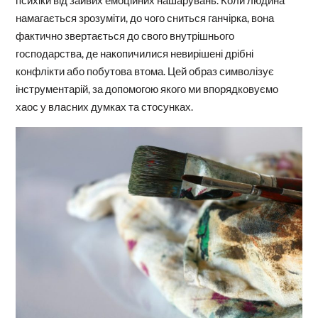
намагається зрозуміти, до чого сниться ганчірка, вона
фактично звертається до свого внутрішнього
господарства, де накопичилися невирішені дрібні
конфлікти або побутова втома. Цей образ символізує
інструментарій, за допомогою якого ми впорядковуємо
хаос у власних думках та стосунках.