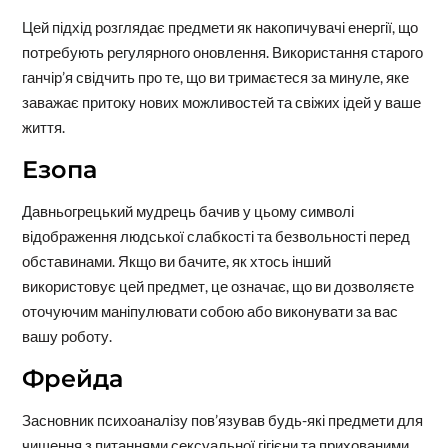
Цей підхід розглядає предмети як накопичувачі енергії, що
потребують регулярного оновлення. Використання старого
ганчір’я свідчить про те, що ви тримаєтеся за минуле, яке
заважає притоку нових можливостей та свіжих ідей у ваше
життя.
Езопа
Давньогрецький мудрець бачив у цьому символі
відображення людської слабкості та безвольності перед
обставинами. Якщо ви бачите, як хтось інший
використовує цей предмет, це означає, що ви дозволяєте
оточуючим маніпулювати собою або виконувати за вас
вашу роботу.
Фрейда
Засновник психоаналізу пов’язував будь-які предмети для
чищення з питаннями сексуальної гігієни та прихованими