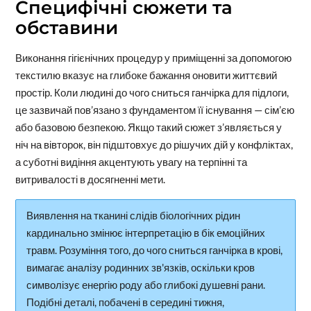
Специфічні сюжети та
обставини
Виконання гігієнічних процедур у приміщенні за допомогою
текстилю вказує на глибоке бажання оновити життєвий
простір. Коли людині до чого сниться ганчірка для підлоги,
це зазвичай пов’язано з фундаментом її існування — сім’єю
або базовою безпекою. Якщо такий сюжет з’являється у
ніч на вівторок, він підштовхує до рішучих дій у конфліктах,
а суботні видіння акцентують увагу на терпінні та
витривалості в досягненні мети.
Виявлення на тканині слідів біологічних рідин
кардинально змінює інтерпретацію в бік емоційних
травм. Розуміння того, до чого сниться ганчірка в крові,
вимагає аналізу родинних зв'язків, оскільки кров
символізує енергію роду або глибокі душевні рани.
Подібні деталі, побачені в середині тижня,