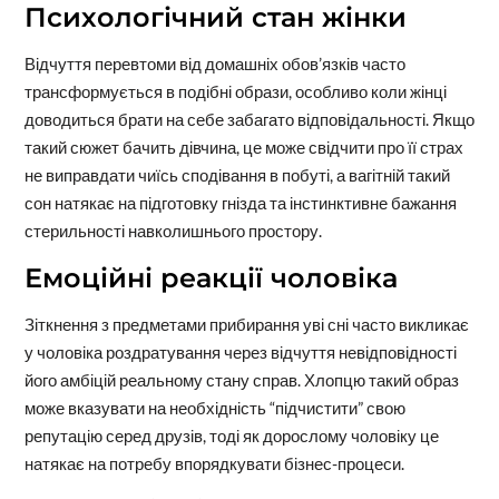
Психологічний стан жінки
Відчуття перевтоми від домашніх обов’язків часто
трансформується в подібні образи, особливо коли жінці
доводиться брати на себе забагато відповідальності. Якщо
такий сюжет бачить дівчина, це може свідчити про її страх
не виправдати чиїсь сподівання в побуті, а вагітній такий
сон натякає на підготовку гнізда та інстинктивне бажання
стерильності навколишнього простору.
Емоційні реакції чоловіка
Зіткнення з предметами прибирання уві сні часто викликає
у чоловіка роздратування через відчуття невідповідності
його амбіцій реальному стану справ. Хлопцю такий образ
може вказувати на необхідність “підчистити” свою
репутацію серед друзів, тоді як дорослому чоловіку це
натякає на потребу впорядкувати бізнес-процеси.