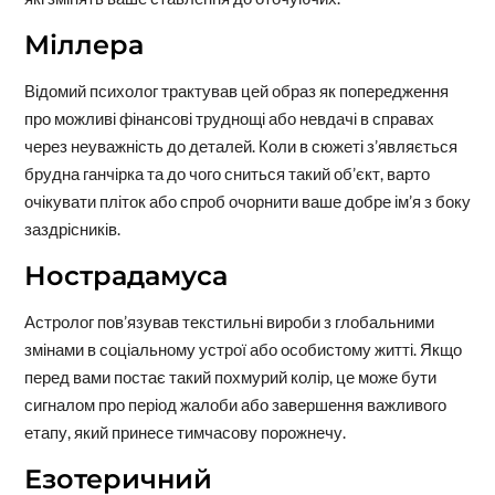
Міллера
Відомий психолог трактував цей образ як попередження
про можливі фінансові труднощі або невдачі в справах
через неуважність до деталей. Коли в сюжеті з’являється
брудна ганчірка та до чого сниться такий об’єкт, варто
очікувати пліток або спроб очорнити ваше добре ім’я з боку
заздрісників.
Нострадамуса
Астролог пов’язував текстильні вироби з глобальними
змінами в соціальному устрої або особистому житті. Якщо
перед вами постає такий похмурий колір, це може бути
сигналом про період жалоби або завершення важливого
етапу, який принесе тимчасову порожнечу.
Езотеричний