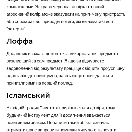
комплексами. Яскрава червона ганчірка та такий
агресивний колір, може вказувати на пригнічену пристрасть
або сором за свої природні потяги, які ви намагаєтеся
“затерти”.
Лоффа
Дослідник вважав, що контекст використання предмета
важливіший за сам предмет. Якщо ви відчуваєте
задоволення від результату праці, це свідчить про успішну
адаптацію до нових умов, навіть якщо вони здаються
принизливими на перший погляд.
Ісламський
У східній традиції чистота прирівнюється до віри, тому
будь-який інструмент для її досягнення вважається
позитивним знаком. Побачити такий об’єкт означає
отримати шанс виправити помилки минулого та почати