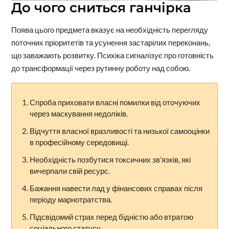
До чого сниться ганчірка
Поява цього предмета вказує на необхідність перегляду
поточних пріоритетів та усунення застарілих переконань,
що заважають розвитку. Психіка сигналізує про готовність
до трансформації через рутинну роботу над собою.
Спроба приховати власні помилки від оточуючих
через маскування недоліків.
Відчуття власної вразливості та низької самооцінки
в професійному середовищі.
Необхідність позбутися токсичних зв’язків, які
вичерпали свій ресурс.
Бажання навести лад у фінансових справах після
періоду марнотратства.
Підсвідомий страх перед бідністю або втратою
соціального статусу.