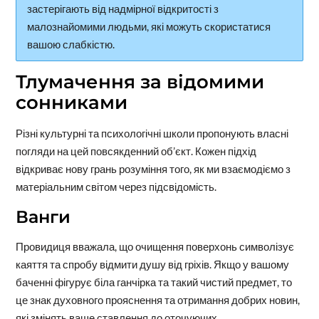
застерігають від надмірної відкритості з
малознайомими людьми, які можуть скористатися
вашою слабкістю.
Тлумачення за відомими
сонниками
Різні культурні та психологічні школи пропонують власні
погляди на цей повсякденний об’єкт. Кожен підхід
відкриває нову грань розуміння того, як ми взаємодіємо з
матеріальним світом через підсвідомість.
Ванги
Провидиця вважала, що очищення поверхонь символізує
каяття та спробу відмити душу від гріхів. Якщо у вашому
баченні фігурує біла ганчірка та такий чистий предмет, то
це знак духовного прояснення та отримання добрих новин,
які змінять ваше ставлення до оточуючих.