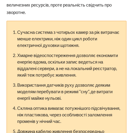
величезних ресурсів, проте реальність свідчить про
зворотне.
Сучасна система з чотирьох камер за рік витрачає
менше електрики, ніж один цикл роботи
електричної духовки щотижня.
Хмарне відеоспостереження дозволяє економити
енергію вдома, оскільки запис ведеться на
віддалені сервери, а не на локальний реєстратор,
який теж потребує живлення.
Використання датчиків руху дозволяє деяким
моделям перебувати в режимі “сну”, де витрати
енергії майже нульові.
Скляна оптика вимагає потужнішого підсвічування,
ніж пластикова, через особливості заломлення
променів у нічний час.
Довжина кабелю живлення безпосередньо