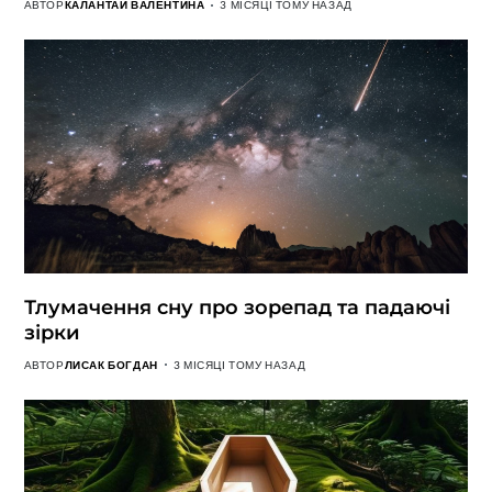
АВТОР
КАЛАНТАЙ ВАЛЕНТИНА
3 МІСЯЦІ ТОМУ НАЗАД
Тлумачення сну про зорепад та падаючі
зірки
АВТОР
ЛИСАК БОГДАН
3 МІСЯЦІ ТОМУ НАЗАД