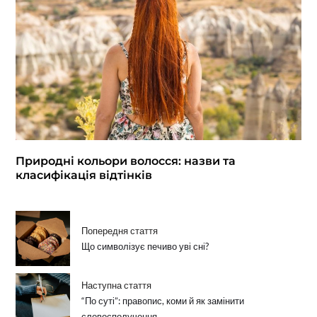
Природні кольори волосся: назви та
класифікація відтінків
Попередня стаття
Що символізує печиво уві сні?
Наступна стаття
“По суті”: правопис, коми й як замінити
словосполучення