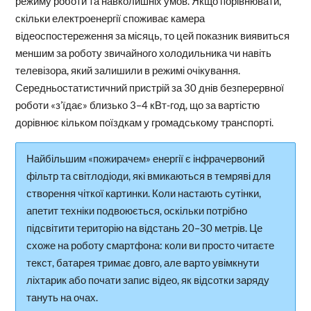
режиму роботи та навколишніх умов. Якщо порівнювати,
скільки електроенергії споживає камера
відеоспостереження за місяць, то цей показник виявиться
меншим за роботу звичайного холодильника чи навіть
телевізора, який залишили в режимі очікування.
Середньостатистичний пристрій за 30 днів безперервної
роботи «з’їдає» близько 3–4 кВт-год, що за вартістю
дорівнює кільком поїздкам у громадському транспорті.
Найбільшим «пожирачем» енергії є інфрачервоний
фільтр та світлодіоди, які вмикаються в темряві для
створення чіткої картинки. Коли настають сутінки,
апетит техніки подвоюється, оскільки потрібно
підсвітити територію на відстань 20–30 метрів. Це
схоже на роботу смартфона: коли ви просто читаєте
текст, батарея тримає довго, але варто увімкнути
ліхтарик або почати запис відео, як відсотки заряду
тануть на очах.