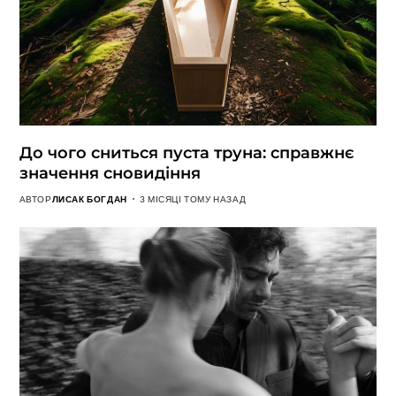
До чого сниться пуста труна: справжнє
значення сновидіння
АВТОР
ЛИСАК БОГДАН
3 МІСЯЦІ ТОМУ НАЗАД