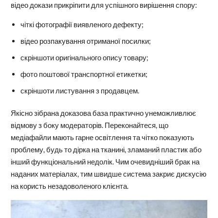
відео докази прикріпити для успішного вирішення спору:
чіткі фотографії виявленого дефекту;
відео розпакування отриманої посилки;
скріншоти оригінального опису товару;
фото поштової транспортної етикетки;
скріншоти листування з продавцем.
Якісно зібрана доказова база практично унеможливлює
відмову з боку модераторів. Переконайтеся, що
медіафайли мають гарне освітлення та чітко показують
проблему, будь то дірка на тканині, зламаний пластик або
інший функціональний недолік. Чим очевидніший брак на
наданих матеріалах, тим швидше система закриє дискусію
на користь незадоволеного клієнта.