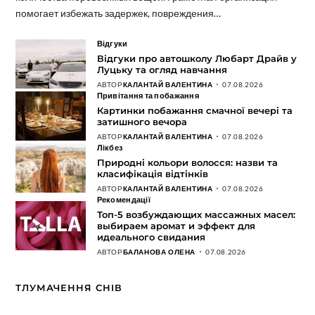
помогает избежать задержек, повреждения…
Відгуки
Відгуки про автошколу Любарт Драйв у
Луцьку та огляд навчання
АВТОР
КАЛАНТАЙ ВАЛЕНТИНА
07.08.2026
Привітання та побажання
Картинки побажання смачної вечері та
затишного вечора
АВТОР
КАЛАНТАЙ ВАЛЕНТИНА
07.08.2026
Лікбез
Природні кольори волосся: назви та
класифікація відтінків
АВТОР
КАЛАНТАЙ ВАЛЕНТИНА
07.08.2026
Рекомендації
Топ-5 возбуждающих массажных масел:
выбираем аромат и эффект для
идеального свидания
АВТОР
БАЛАНОВА ОЛЕНА
07.08.2026
ТЛУМАЧЕННЯ СНІВ