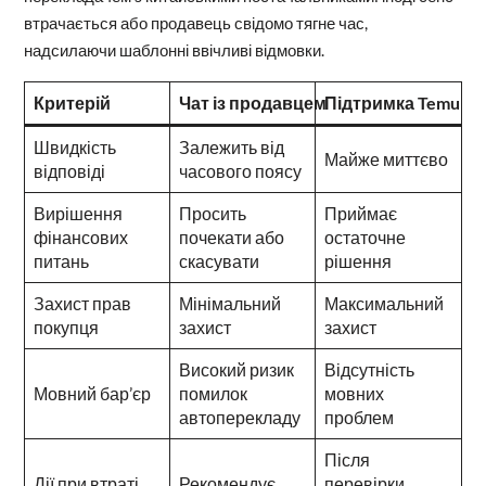
втрачається або продавець свідомо тягне час,
надсилаючи шаблонні ввічливі відмовки.
Критерій
Чат із продавцем
Підтримка Temu
Швидкість
Залежить від
Майже миттєво
відповіді
часового поясу
Вирішення
Просить
Приймає
фінансових
почекати або
остаточне
питань
скасувати
рішення
Захист прав
Мінімальний
Максимальний
покупця
захист
захист
Високий ризик
Відсутність
Мовний бар’єр
помилок
мовних
автоперекладу
проблем
Після
Дії при втраті
Рекомендує
перевірки