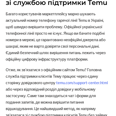
зі службою підтримки Temu
Багато користувачів маркетплейсу марно шукають
актуальний номер телефону гарячої лінії Temu в Україні,
щоб швидко вирішити проблему. Офіційної української
телефонної лінії просто не існує. Якщо ви бачите подібні
номери в мережі, це гарантовано неофіційні джерела або
шахраї, яким не варто довіряти свої персональні дані.
Єдиний безпечний шлях вирішення питань лежить через
офіційну цифрову інфраструктуру платформи.
Отже, як зв’язатися з офіційним сайтом Temu? Головна
служба підтримки клієнтів Тему працює через єдину
сторінку довідкового центру
temu.com/support-center.html
або через відповідний розділ довідки у мобільному
застосунку. Саме там знаходиться чат і форми для
подання запитів, де можна вирішити питання
відшкодування. Це найшвидший метод, як напряму
зв’язатися зі службою підтримки клієнтів Temu без зайвих