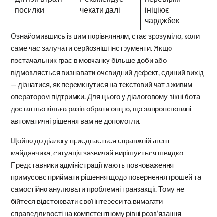
посилки
чекати далі
ініціює
чарджбек
Ознайомившись із цим порівнянням, стає зрозуміло, коли
саме час залучати серйозніші інструменти. Якщо
постачальник грає в мовчанку більше доби або
відмовляється визнавати очевидний дефект, єдиний вихід
— дізнатися, як перемкнутися на текстовий чат з живим
оператором підтримки. Для цього у діалоговому вікні бота
достатньо кілька разів обрати опцію, що запропоновані
автоматичні рішення вам не допомогли.
Щойно до діалогу приєднається справжній агент
майданчика, ситуація зазвичай вирішується швидко.
Представники адміністрації мають повноваження
примусово приймати рішення щодо повернення грошей та
самостійно анулювати проблемні транзакції. Тому не
бійтеся відстоювати свої інтереси та вимагати
справедливості на компетентному рівні розв’язання