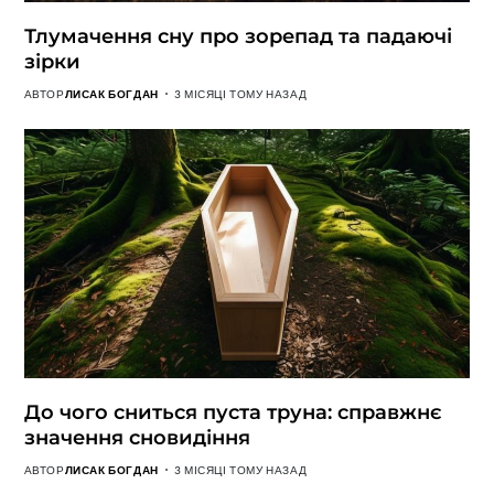
Тлумачення сну про зорепад та падаючі
зірки
АВТОР
ЛИСАК БОГДАН
3 МІСЯЦІ ТОМУ НАЗАД
До чого сниться пуста труна: справжнє
значення сновидіння
АВТОР
ЛИСАК БОГДАН
3 МІСЯЦІ ТОМУ НАЗАД