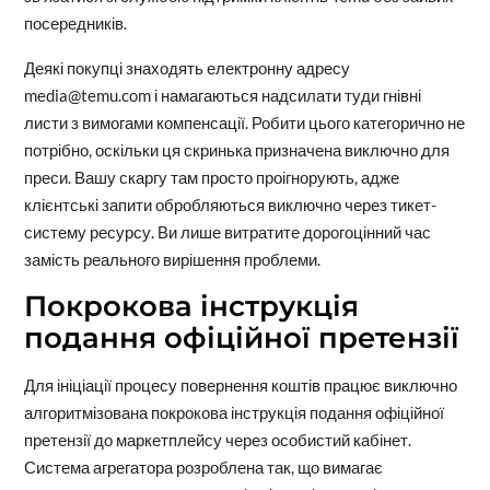
посередників.
Деякі покупці знаходять електронну адресу
media@temu.com і намагаються надсилати туди гнівні
листи з вимогами компенсації. Робити цього категорично не
потрібно, оскільки ця скринька призначена виключно для
преси. Вашу скаргу там просто проігнорують, адже
клієнтські запити обробляються виключно через тикет-
систему ресурсу. Ви лише витратите дорогоцінний час
замість реального вирішення проблеми.
Покрокова інструкція
подання офіційної претензії
Для ініціації процесу повернення коштів працює виключно
алгоритмізована покрокова інструкція подання офіційної
претензії до маркетплейсу через особистий кабінет.
Система агрегатора розроблена так, що вимагає