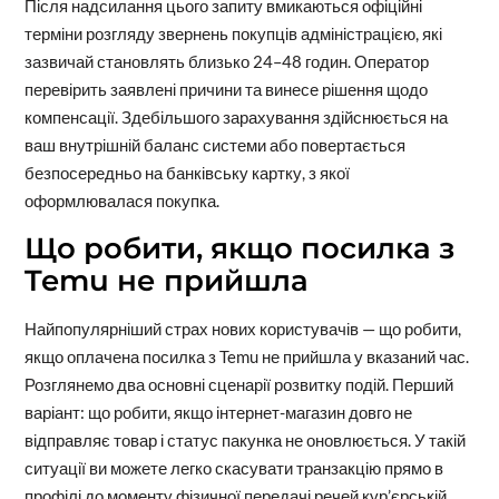
Після надсилання цього запиту вмикаються офіційні
терміни розгляду звернень покупців адміністрацією, які
зазвичай становлять близько 24–48 годин. Оператор
перевірить заявлені причини та винесе рішення щодо
компенсації. Здебільшого зарахування здійснюється на
ваш внутрішній баланс системи або повертається
безпосередньо на банківську картку, з якої
оформлювалася покупка.
Що робити, якщо посилка з
Temu не прийшла
Найпопулярніший страх нових користувачів — що робити,
якщо оплачена посилка з Temu не прийшла у вказаний час.
Розглянемо два основні сценарії розвитку подій. Перший
варіант: що робити, якщо інтернет-магазин довго не
відправляє товар і статус пакунка не оновлюється. У такій
ситуації ви можете легко скасувати транзакцію прямо в
профілі до моменту фізичної передачі речей кур’єрській