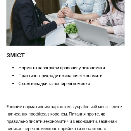
ЗМІСТ
Норми та параграфи правопису зекономити
Практичні приклади вживання зекономити
Схожі випадки та поширені помилки
Єдиним нормативним варіантом в українській мові є злите
написання префікса з коренем. Питання про те, як
правильно писати зекономити чи з економити, зазвичай
виникає через помилкове сприйняття початкового