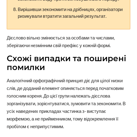
Вирішивши зекономити на дрібницях, організатори
ризикували втратити загальний результат.
Дієслово вільно змінюється за особами та числами,
зберігаючи незмінним свій префікс у кожній формі.
Схожі випадки та поширені
помилки
Аналогічний орфографічний принцип діє для цілої низки
слів, де доданий елемент опиняється перед початковим
голосним кореня. До цієї групи належать дієслова
зорганізувати, зорієнтуватися, зумовити та зекономити. В
усіх наведених прикладах частинка з- виступає
морфемою, а не прийменником, тому відокремлення її
пробілом є неприпустимим.