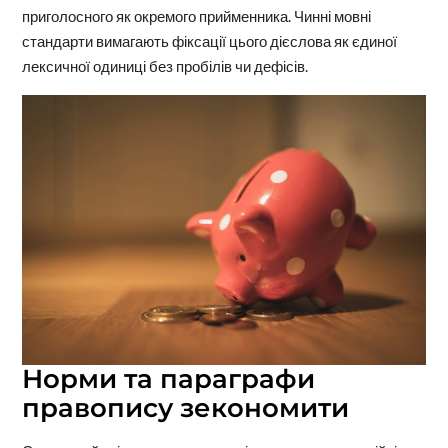
приголосного як окремого прийменника. Чинні мовні
стандарти вимагають фіксації цього дієслова як єдиної
лексичної одиниці без пробілів чи дефісів.
Норми та параграфи
правопису зекономити