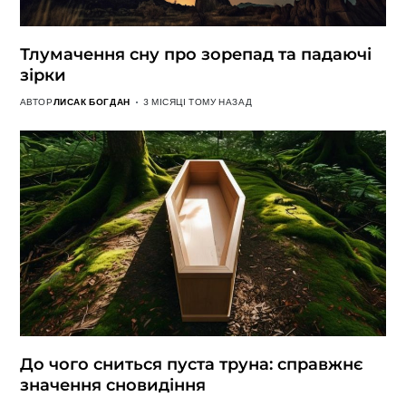
Тлумачення сну про зорепад та падаючі
зірки
АВТОР
ЛИСАК БОГДАН
3 МІСЯЦІ ТОМУ НАЗАД
До чого сниться пуста труна: справжнє
значення сновидіння