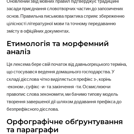
Оновлений звід мовних правил підтверджує традиційні
засади приєднання словотворчих частин до запозичених
основ. Правильна письмова практика сприяє збереженню
цілісності літературної мови та точному передаванню
змісту в офіційних документах.
Етимологія та морфемний
аналіз
Ця лексема бере свій початок від давньогрецького терміна,
що стосувався ведення домашнього господарства. У
складі дієслова чітко виділяється префікс з-, корінь
-економ-, суфікс -и- та закінчення -ти. Осмислюючи
правопис слова зекономити, ми бачимо типову модель
творення завершеної дії шляхом додавання префікса до
безпрефіксного дієслова.
Орфографічне обґрунтування
та параграфи