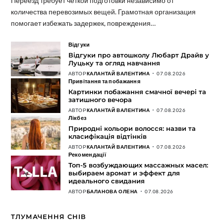
Переезд требует четкой подготовки независимо от
количества перевозимых вещей. Грамотная организация
помогает избежать задержек, повреждения…
Відгуки
Відгуки про автошколу Любарт Драйв у
Луцьку та огляд навчання
АВТОР
КАЛАНТАЙ ВАЛЕНТИНА
07.08.2026
Привітання та побажання
Картинки побажання смачної вечері та
затишного вечора
АВТОР
КАЛАНТАЙ ВАЛЕНТИНА
07.08.2026
Лікбез
Природні кольори волосся: назви та
класифікація відтінків
АВТОР
КАЛАНТАЙ ВАЛЕНТИНА
07.08.2026
Рекомендації
Топ-5 возбуждающих массажных масел:
выбираем аромат и эффект для
идеального свидания
АВТОР
БАЛАНОВА ОЛЕНА
07.08.2026
ТЛУМАЧЕННЯ СНІВ