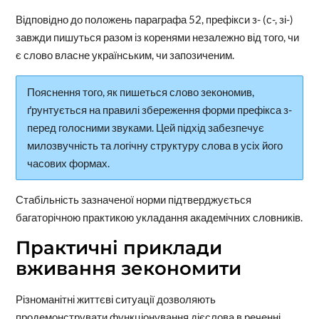
Відповідно до положень параграфа 52, префікси з- (с-, зі-)
завжди пишуться разом із коренями незалежно від того, чи
є слово власне українським, чи запозиченим.
Пояснення того, як пишеться слово зекономив,
ґрунтується на правилі збереження форми префікса з-
перед голосними звуками. Цей підхід забезпечує
милозвучність та логічну структуру слова в усіх його
часових формах.
Стабільність зазначеної норми підтверджується
багаторічною практикою укладання академічних словників.
Практичні приклади
вживання зекономити
Різноманітні життєві ситуації дозволяють
продемонструвати функціонування дієслова в реченні.