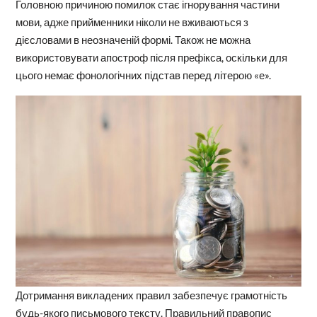
Головною причиною помилок стає ігнорування частини
мови, адже прийменники ніколи не вживаються з
дієсловами в неозначеній формі. Також не можна
використовувати апостроф після префікса, оскільки для
цього немає фонологічних підстав перед літерою «е».
Дотримання викладених правил забезпечує грамотність
будь-якого письмового тексту. Правильний правопис