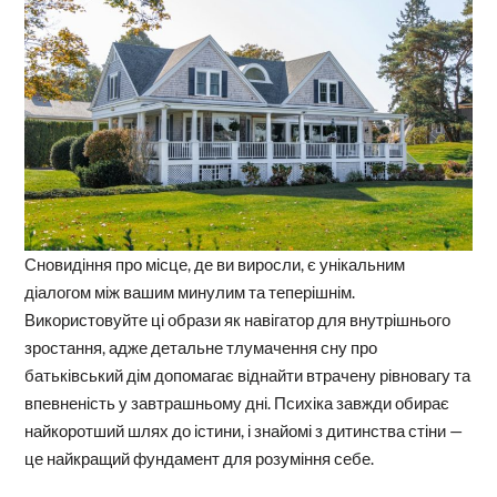
Сновидіння про місце, де ви виросли, є унікальним
діалогом між вашим минулим та теперішнім.
Використовуйте ці образи як навігатор для внутрішнього
зростання, адже детальне тлумачення сну про
батьківський дім допомагає віднайти втрачену рівновагу та
впевненість у завтрашньому дні. Психіка завжди обирає
найкоротший шлях до істини, і знайомі з дитинства стіни —
це найкращий фундамент для розуміння себе.