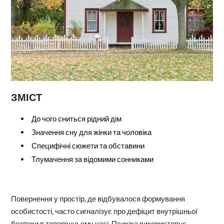
ЗМІСТ
До чого сниться рідний дім
Значення сну для жінки та чоловіка
Специфічні сюжети та обставини
Тлумачення за відомими сонниками
Повернення у простір, де відбувалося формування
особистості, часто сигналізує про дефіцит внутрішньої
безпеки в теперішньому часі. Психіка використовує