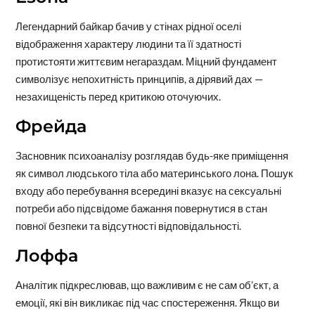
Легендарний байкар бачив у стінах рідної оселі
відображення характеру людини та її здатності
протистояти життєвим негараздам. Міцний фундамент
символізує непохитність принципів, а дірявий дах —
незахищеність перед критикою оточуючих.
Фрейда
Засновник психоаналізу розглядав будь-яке приміщення
як символ людського тіла або материнського лона. Пошук
входу або перебування всередині вказує на сексуальні
потреби або підсвідоме бажання повернутися в стан
повної безпеки та відсутності відповідальності.
Лоффа
Аналітик підкреслював, що важливим є не сам об’єкт, а
емоції, які він викликає під час спостереження. Якщо ви