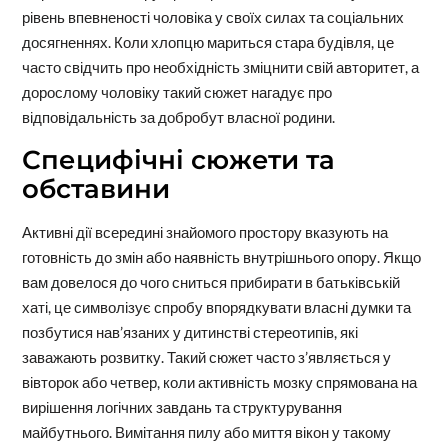
рівень впевненості чоловіка у своїх силах та соціальних
досягненнях. Коли хлопцю мариться стара будівля, це
часто свідчить про необхідність зміцнити свій авторитет, а
дорослому чоловіку такий сюжет нагадує про
відповідальність за добробут власної родини.
Специфічні сюжети та
обставини
Активні дії всередині знайомого простору вказують на
готовність до змін або наявність внутрішнього опору. Якщо
вам довелося до чого сниться прибирати в батьківській
хаті, це символізує спробу впорядкувати власні думки та
позбутися нав’язаних у дитинстві стереотипів, які
заважають розвитку. Такий сюжет часто з’являється у
вівторок або четвер, коли активність мозку спрямована на
вирішення логічних завдань та структурування
майбутнього. Вимітання пилу або миття вікон у такому