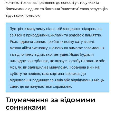
контексті означає прагнення до ясності у стосунках із
близькими людьми та бажання “очистити” свою репутацію
від старих помилок.
Зустріч із минулим у сільській місцевості підкреслює
зв'язок із природними циклами та родовою пам'яттю.
Розглядаючи сонник про батьківську хату в селі,
можна дійти висновку, що психіка вимагає заземлення
та відпочинку від міської метушні. Якщо будівля
виглядає занедбаною, це вказує на забуті таланти або
мрії, які ви залишили в минулому. Побачена в ніч на
суботу чи неділю, така картина закликає до
відновлення родинних зв’язків або відвідування місць
сили, де ви почуваєтеся справжнім.
Тлумачення за відомими
сонниками