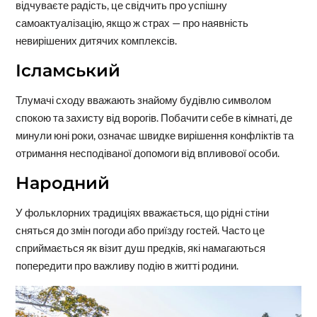
відчуваєте радість, це свідчить про успішну
самоактуалізацію, якщо ж страх — про наявність
невирішених дитячих комплексів.
Ісламський
Тлумачі сходу вважають знайому будівлю символом
спокою та захисту від ворогів. Побачити себе в кімнаті, де
минули юні роки, означає швидке вирішення конфліктів та
отримання несподіваної допомоги від впливової особи.
Народний
У фольклорних традиціях вважається, що рідні стіни
сняться до змін погоди або приїзду гостей. Часто це
сприймається як візит душ предків, які намагаються
попередити про важливу подію в житті родини.