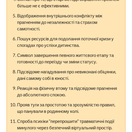
більше не є ефективними.
Відображення внутрішнього конфлікту між
прагненням до незалежності та страхом
самотності.
Пошук ресурсів для подолання поточної кризи у
спогадах про успіхи дитинства.
Символ завершення певного життєвого етапу та
готовності до переїзду чи зміни статусу.
Підсвідоме нагадування про невиконані обіцянки,
дані самому собі в юності.
Реакція на фізичну втому та підсвідоме прагнення
до абсолютного спокою.
Прояв туги за простотою та зрозумілістю правил,
що панували в родинному колі.
Спроба психіки “перепрошити” травматичні події
минулого через безпечний віртуальний простір.