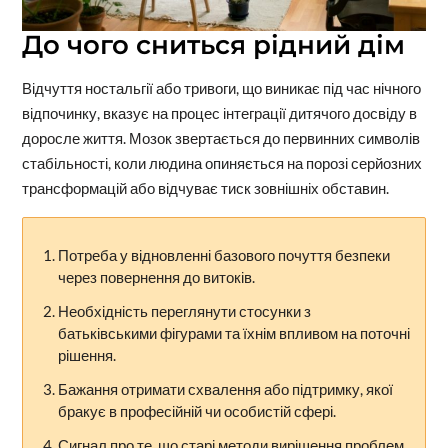
До чого сниться рідний дім
Відчуття ностальгії або тривоги, що виникає під час нічного
відпочинку, вказує на процес інтеграції дитячого досвіду в
доросле життя. Мозок звертається до первинних символів
стабільності, коли людина опиняється на порозі серйозних
трансформацій або відчуває тиск зовнішніх обставин.
Потреба у відновленні базового почуття безпеки
через повернення до витоків.
Необхідність переглянути стосунки з
батьківськими фігурами та їхнім впливом на поточні
рішення.
Бажання отримати схвалення або підтримку, якої
бракує в професійній чи особистій сфері.
Сигнал про те, що старі методи вирішення проблем