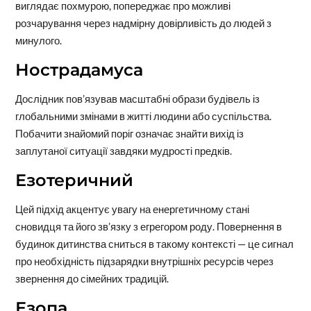
виглядає похмурою, попереджає про можливі
розчарування через надмірну довірливість до людей з
минулого.
Нострадамуса
Дослідник пов’язував масштабні образи будівель із
глобальними змінами в житті людини або суспільства.
Побачити знайомий поріг означає знайти вихід із
заплутаної ситуації завдяки мудрості предків.
Езотеричний
Цей підхід акцентує увагу на енергетичному стані
сновидця та його зв’язку з егрегором роду. Повернення в
будинок дитинства сниться в такому контексті — це сигнал
про необхідність підзарядки внутрішніх ресурсів через
звернення до сімейних традицій.
Езопа